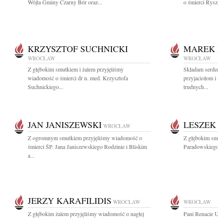
Wójta Gminy Czarny Bór oraz...
o śmierci Rys
KRZYSZTOF SUCHNICKI
MAREK 
WROCŁAW
WROCŁAW
Z głębokim smutkiem i żalem przyjęliśmy
Składam serde
wiadomość o śmierci dr n. med. Krzysztofa
przyjaciołom i
Suchnickiego...
trudnych...
JAN JANISZEWSKI
LESZEK
WROCŁAW
Z ogromnym smutkiem przyjęliśmy wiadomość o
Z głębokim sm
śmierci ŚP. Jana Janiszewskiego Rodzinie i Bliskim
Paradowskiego 
a...
JERZY KARAFILIDIS
WROCŁAW
WROCŁAW
Z głębokim żalem przyjęliśmy wiadomość o nagłej
Pani Renacie 