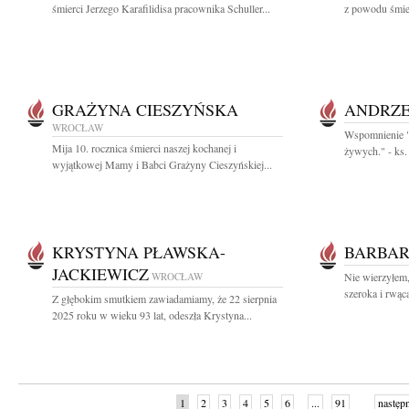
śmierci Jerzego Karafilidisa pracownika Schuller...
z powodu śmier
GRAŻYNA CIESZYŃSKA
ANDRZE
WROCŁAW
Wspomnienie "N
Mija 10. rocznica śmierci naszej kochanej i
żywych." - ks.
wyjątkowej Mamy i Babci Grażyny Cieszyńskiej...
KRYSTYNA PŁAWSKA-
BARBAR
JACKIEWICZ
WROCŁAW
Nie wierzyłem,
szeroka i rwąca
Z głębokim smutkiem zawiadamiamy, że 22 sierpnia
2025 roku w wieku 93 lat, odeszła Krystyna...
1
2
3
4
5
6
...
91
następ