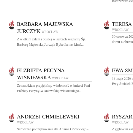
Barszczewskieg
BARBARA MAJEWSKA
TERESA
JURCZYK
WROCŁAW
WROCŁAW
30 czerwca 20
Z wielkim żalem i pustką w sercach żegnamy Śp.
domu Dobrzańs
Barbarę Majewską Jurczyk Była dla nas kimś...
ELŻBIETA PECYNA-
EWA ŚM
WIŚNIEWSKA
WROCŁAW
18 maja 2026 r
Ewy Śmiałek Ży
Ze smutkiem przyjęliśmy wiadomość o śmierci Pani
Elżbiety Pecyny-Wiśniewskiej wieloletniego...
ANDRZEJ CHMIELEWSKI
RYSZAR
WROCŁAW
WROCŁAW
Serdeczne podziękowania dla Adama Góreckiego -
Z głębokim żal