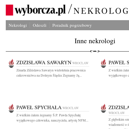
Nekrologi
Odeszli
Poradnik pogrzebowy
Inne nekrologi
ZDZISŁAWA SAWARYN
PAWEŁ 
WROCŁAW
Zmarła Zdzisława Sawaryn wieloletnia pracownica
Z wielkim żal
cukrownictwa na Dolnym Śląsku Żegnamy Ją...
wyjątkowego cz
PAWEŁ SPYCHAŁA
ZDZISŁ
WROCŁAW
WROCŁAW
Z wielkim żalem żegnamy Ś.P. Pawła Spychałę
Z głębokim smu
wyjątkowego człowieka, nauczyciela, artystę NFM...
wiadomość o śm