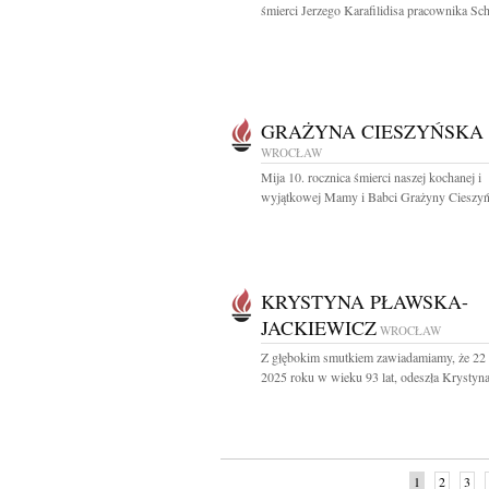
śmierci Jerzego Karafilidisa pracownika Schu
GRAŻYNA CIESZYŃSKA
WROCŁAW
Mija 10. rocznica śmierci naszej kochanej i
wyjątkowej Mamy i Babci Grażyny Cieszyńs
KRYSTYNA PŁAWSKA-
JACKIEWICZ
WROCŁAW
Z głębokim smutkiem zawiadamiamy, że 22 
2025 roku w wieku 93 lat, odeszła Krystyna
1
2
3