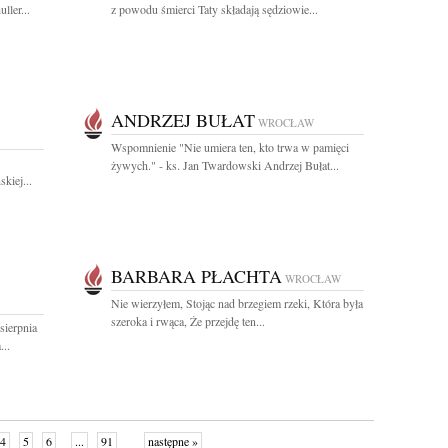
ller...
z powodu śmierci Taty składają sędziowie...
ANDRZEJ BUŁAT
WROCŁAW
Wspomnienie "Nie umiera ten, kto trwa w pamięci
żywych." - ks. Jan Twardowski Andrzej Bułat...
kiej...
BARBARA PŁACHTA
WROCŁAW
Nie wierzyłem, Stojąc nad brzegiem rzeki, Która była
szeroka i rwąca, Że przejdę ten...
sierpnia
...
4
5
6
...
91
następne »