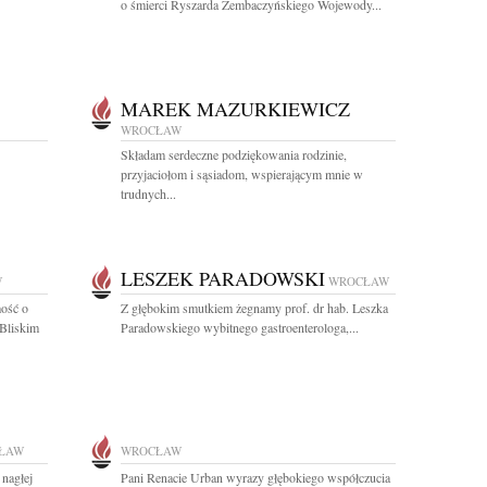
o śmierci Ryszarda Zembaczyńskiego Wojewody...
MAREK MAZURKIEWICZ
WROCŁAW
Składam serdeczne podziękowania rodzinie,
przyjaciołom i sąsiadom, wspierającym mnie w
trudnych...
LESZEK PARADOWSKI
W
WROCŁAW
ość o
Z głębokim smutkiem żegnamy prof. dr hab. Leszka
 Bliskim
Paradowskiego wybitnego gastroenterologa,...
ŁAW
WROCŁAW
nagłej
Pani Renacie Urban wyrazy głębokiego współczucia