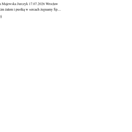
a Majewska Jurczyk
17.07.2026
Wrocław
kim żalem i pustką w sercach żegnamy Śp....
ej