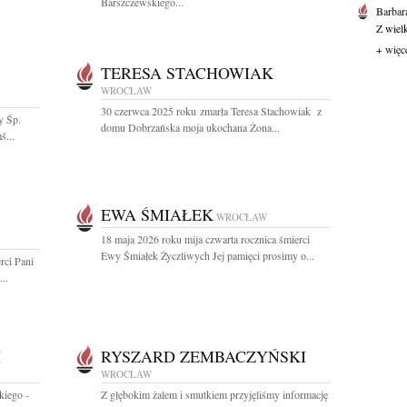
Barszczewskiego...
Barbar
Z wiel
+ więc
TERESA STACHOWIAK
WROCŁAW
30 czerwca 2025 roku zmarła Teresa Stachowiak z
y Śp.
domu Dobrzańska moja ukochana Żona...
ś...
EWA ŚMIAŁEK
WROCŁAW
18 maja 2026 roku mija czwarta rocznica śmierci
Ewy Śmiałek Życzliwych Jej pamięci prosimy o...
rci Pani
..
I
RYSZARD ZEMBACZYŃSKI
WROCŁAW
kiego -
Z głębokim żalem i smutkiem przyjęliśmy informację