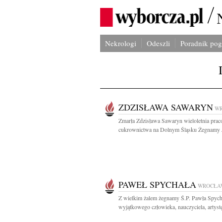
Nekrologi
Odeszli
Poradnik po
ZDZISŁAWA SAWARYN
W
Zmarła Zdzisława Sawaryn wieloletnia pra
cukrownictwa na Dolnym Śląsku Żegnamy J
PAWEŁ SPYCHAŁA
WROCŁA
Z wielkim żalem żegnamy Ś.P. Pawła Spych
wyjątkowego człowieka, nauczyciela, artys