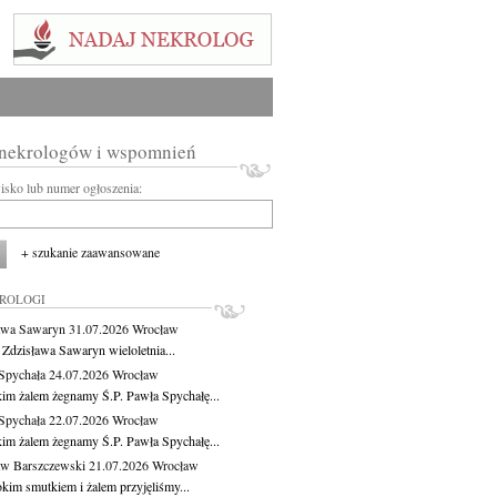
 nekrologów i wspomnień
wisko lub numer ogłoszenia:
+ szukanie zaawansowane
KROLOGI
awa Sawaryn
31.07.2026
Wrocław
 Zdzisława Sawaryn wieloletnia...
Spychała
24.07.2026
Wrocław
kim żalem żegnamy Ś.P. Pawła Spychałę...
Spychała
22.07.2026
Wrocław
kim żalem żegnamy Ś.P. Pawła Spychałę...
aw Barszczewski
21.07.2026
Wrocław
okim smutkiem i żalem przyjęliśmy...