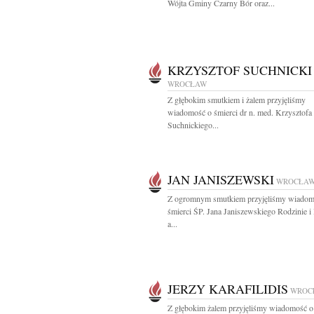
Wójta Gminy Czarny Bór oraz...
KRZYSZTOF SUCHNICKI
WROCŁAW
Z głębokim smutkiem i żalem przyjęliśmy
wiadomość o śmierci dr n. med. Krzysztofa
Suchnickiego...
JAN JANISZEWSKI
WROCŁA
Z ogromnym smutkiem przyjęliśmy wiadom
śmierci ŚP. Jana Janiszewskiego Rodzinie i
a...
JERZY KARAFILIDIS
WROC
Z głębokim żalem przyjęliśmy wiadomość o 