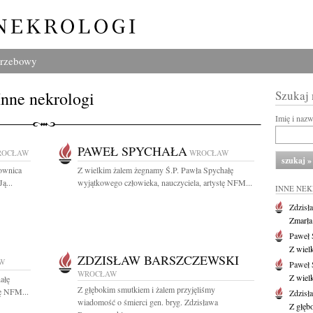
grzebowy
Inne nekrologi
Szukaj
Imię i naz
PAWEŁ SPYCHAŁA
ROCŁAW
WROCŁAW
cownica
Z wielkim żalem żegnamy Ś.P. Pawła Spychałę
ą...
wyjątkowego człowieka, nauczyciela, artystę NFM...
INNE NE
Zdzisł
Zmarła
Paweł 
Z wiel
ZDZISŁAW BARSZCZEWSKI
W
Paweł 
WROCŁAW
Z wiel
ałę
Z głębokim smutkiem i żalem przyjęliśmy
tę NFM...
Zdzisł
wiadomość o śmierci gen. bryg. Zdzisława
Z głęb