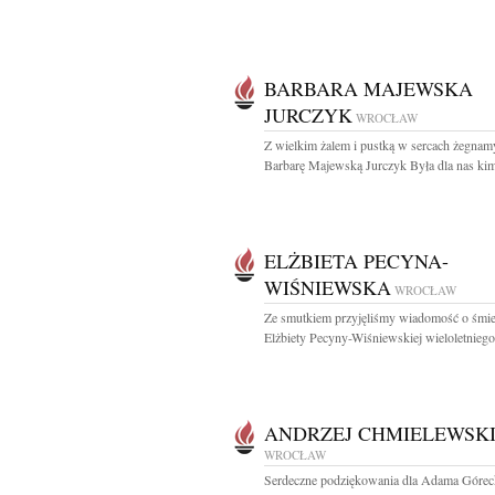
BARBARA MAJEWSKA
JURCZYK
WROCŁAW
Z wielkim żalem i pustką w sercach żegnam
Barbarę Majewską Jurczyk Była dla nas kim
ELŻBIETA PECYNA-
WIŚNIEWSKA
WROCŁAW
Ze smutkiem przyjęliśmy wiadomość o śmie
Elżbiety Pecyny-Wiśniewskiej wieloletniego.
ANDRZEJ CHMIELEWSK
WROCŁAW
Serdeczne podziękowania dla Adama Górec