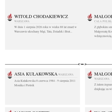
WITOLD CHODAKIEWICZ
MAŁGOR
WARSZAWA
CAŁA POLSK
W dniu 1 sierpnia 2026 roku w wieku 88 lat zmarł w
Z głębokim sm
Warszawie ukochany Mąż, Tata, Dziadek i Brat...
Małgorzatę Ko
wdzięcznością.
ASIA KUŁAKOWSKA
MAŁGOR
WARSZAWA
WARSZAWA
Asia Kułakowska 8 czerwca 1984 - 9 sierpnia 2011
Z żalem żegnam
Monika i Piotrek
dziękując za w