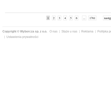
1
2
3
4
5
6
...
1761
nastę
Copyright © Wyborcza sp. z o.o.
O nas
Staże u nas
Reklama
Polityka 
Ustawienia prywatności