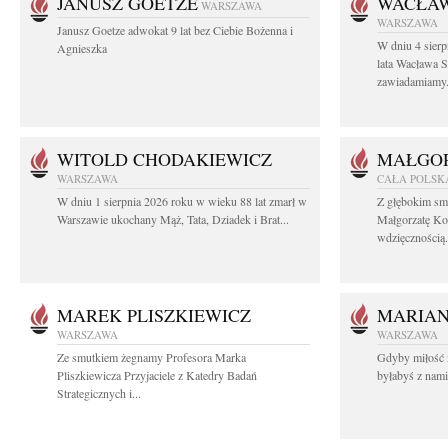
JANUSZ GOETZE
WACŁAW
WARSZAWA
WARSZAWA
Janusz Goetze adwokat 9 lat bez Ciebie Bożenna i
W dniu 4 sier
Agnieszka
lata Wacława 
zawiadamiamy.
WITOLD CHODAKIEWICZ
MAŁGOR
WARSZAWA
CAŁA POLSK
W dniu 1 sierpnia 2026 roku w wieku 88 lat zmarł w
Z głębokim sm
Warszawie ukochany Mąż, Tata, Dziadek i Brat...
Małgorzatę Ko
wdzięcznością.
MAREK PLISZKIEWICZ
MARIA
WARSZAWA
WARSZAWA
Ze smutkiem żegnamy Profesora Marka
Gdyby miłość 
Pliszkiewicza Przyjaciele z Katedry Badań
byłabyś z nami 
Strategicznych i...