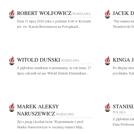
ROBERT WOLFOWICZ
JACEK 
WARSZAWA
Dnia 31 lipca 2026 roku o godzinie 8.00 w Kościele
"Nie umiera te
pw. św. Karola Boromeusza na Powązkach...
Twardowski Dzi
WITOLD DUŃSKI
KINGA 
WARSZAWA
Z głębokim smutkiem wspominamy, że rok temu, 27
Po długiej cho
lipca, odszedł od nas Witold Duński Dziennikarz...
psychiatra, by
MAREK ALEKSY
STANIS
NARUSZEWICZ
POLSKA
WARSZAWA
Z głębokim ża
Żył z pasją i kochał świat. Wspomnienie o prof.
Pana Profesora
Marku Naruszewiczu w rocznicę śmierci Mija...