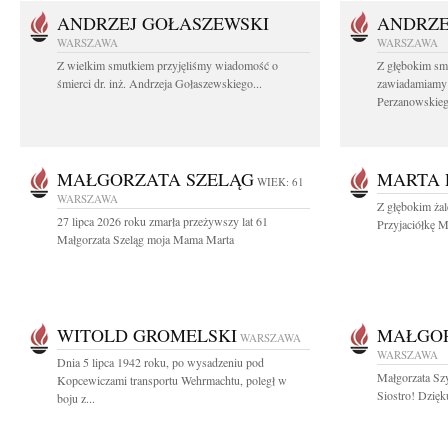
ANDRZEJ GOŁASZEWSKI
ANDRZE
WARSZAWA
WARSZAWA
Z wielkim smutkiem przyjęliśmy wiadomość o
Z głębokim sm
śmierci dr. inż. Andrzeja Gołaszewskiego...
zawiadamiamy o
Perzanowskieg
MAŁGORZATA SZELĄG
MARTA 
WIEK: 61
WARSZAWA
Z głębokim ża
27 lipca 2026 roku zmarła przeżywszy lat 61
Przyjaciółkę M
Małgorzata Szeląg moja Mama Marta
WITOLD GROMELSKI
MAŁGO
WARSZAWA
WARSZAWA
Dnia 5 lipca 1942 roku, po wysadzeniu pod
Małgorzata Sz
Kopcewiczami transportu Wehrmachtu, poległ w
Siostro! Dzięk
boju z...