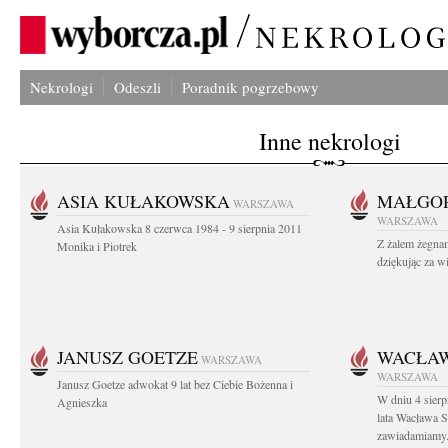
Nekrologi
Odeszli
Poradnik pogrzebowy
Inne nekrologi
ASIA KUŁAKOWSKA
MAŁGOR
WARSZAWA
WARSZAWA
Asia Kułakowska 8 czerwca 1984 - 9 sierpnia 2011
Z żalem żegnam
Monika i Piotrek
dziękując za w
JANUSZ GOETZE
WACŁAW
WARSZAWA
WARSZAWA
Janusz Goetze adwokat 9 lat bez Ciebie Bożenna i
W dniu 4 sier
Agnieszka
lata Wacława 
zawiadamiamy.