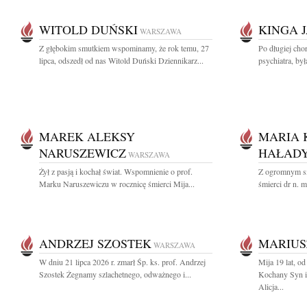
WITOLD DUŃSKI
KINGA 
WARSZAWA
Z głębokim smutkiem wspominamy, że rok temu, 27
Po długiej cho
lipca, odszedł od nas Witold Duński Dziennikarz...
psychiatra, by
MAREK ALEKSY
MARIA 
NARUSZEWICZ
HAŁADY
WARSZAWA
Żył z pasją i kochał świat. Wspomnienie o prof.
Z ogromnym s
Marku Naruszewiczu w rocznicę śmierci Mija...
śmierci dr n. 
ANDRZEJ SZOSTEK
MARIUS
WARSZAWA
W dniu 21 lipca 2026 r. zmarł Śp. ks. prof. Andrzej
Mija 19 lat, o
Szostek Żegnamy szlachetnego, odważnego i...
Kochany Syn i
Alicja...