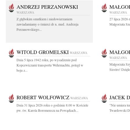
ANDRZEJ PERZANOWSKI
MAŁGOR
WARSZAWA
WARSZAWA
Z głębokim smutkiem i niedowierzaniem
27 lipca 2026 
zawiadamiamy o śmierci dr n. med. Andrzeja
Małgorzata Sz
Perzanowskiego...
WITOLD GROMELSKI
MAŁGO
WARSZAWA
WARSZAWA
Dnia 5 lipca 1942 roku, po wysadzeniu pod
Małgorzata Sz
Kopcewiczami transportu Wehrmachtu, poległ w
Siostro! Dzięk
boju z...
ROBERT WOLFOWICZ
JACEK 
WARSZAWA
Dnia 31 lipca 2026 roku o godzinie 8.00 w Kościele
"Nie umiera te
pw. św. Karola Boromeusza na Powązkach...
Twardowski Dzi