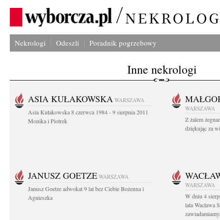
Nekrologi
Odeszli
Poradnik pogrzebowy
Inne nekrologi
ASIA KUŁAKOWSKA
MAŁGOR
WARSZAWA
WARSZAWA
Asia Kułakowska 8 czerwca 1984 - 9 sierpnia 2011
Z żalem żegnam
Monika i Piotrek
dziękując za w
JANUSZ GOETZE
WACŁAW
WARSZAWA
WARSZAWA
Janusz Goetze adwokat 9 lat bez Ciebie Bożenna i
W dniu 4 sier
Agnieszka
lata Wacława 
zawiadamiamy.