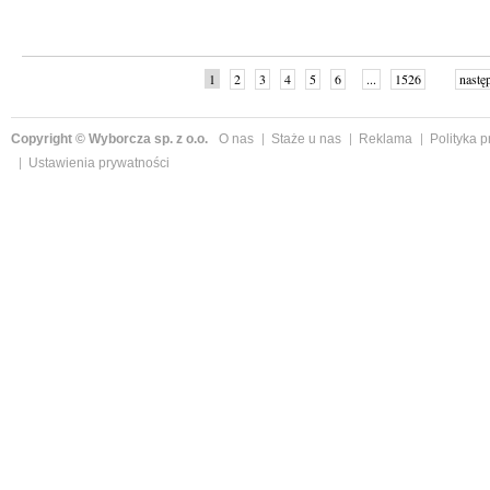
1
2
3
4
5
6
...
1526
nastę
Copyright © Wyborcza sp. z o.o.
O nas
Staże u nas
Reklama
Polityka 
Ustawienia prywatności