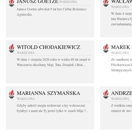
JANUSZ GOETZE
WACŁAW
WARSZAWA
WARSZAWA
Janusz Goetze adwokat 9 lat bez Ciebie Bożenna i
W dniu 4 sier
Agnieszka
lata Wacława 
zawiadamiamy.
WITOLD CHODAKIEWICZ
MAREK 
WARSZAWA
WARSZAWA
W dniu 1 sierpnia 2026 roku w wieku 88 lat zmarł w
Ze smutkiem ż
Warszawie ukochany Mąż, Tata, Dziadek i Brat...
Pliszkiewicza 
Strategicznych i
MARIANNA SZYMAŃSKA
ANDRZE
WARSZAWA
WARSZAWA
Gdyby miłość mogła uzdrawiać a łzy wskrzeszać
Z wielkim smu
byłabyś z nami ale Ty jesteś tylko w snach Mija 7...
śmierci dr. in