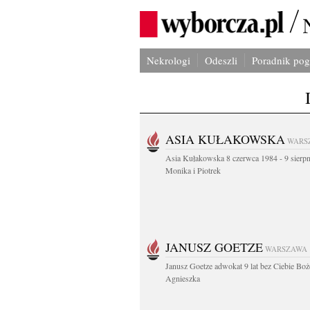
Nekrologi
Odeszli
Poradnik po
ASIA KUŁAKOWSKA
WARS
Asia Kułakowska 8 czerwca 1984 - 9 sierp
Monika i Piotrek
JANUSZ GOETZE
WARSZAWA
Janusz Goetze adwokat 9 lat bez Ciebie Boż
Agnieszka