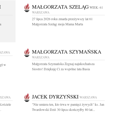
I
MAŁGORZATA SZELĄG
WIEK: 61
WARSZAWA
27 lipca 2026 roku zmarła przeżywszy lat 61
a
Małgorzata Szeląg moja Mama Marta
MAŁGORZATA SZYMAŃSKA
SZAWA
WARSZAWA
Małgorzata Szymańska Żegnaj najukochańsza
egł w
Siostro! Dziękuję Ci za wspólne lata Basia
JACEK DYRZYŃSKI
SZAWA
WARSZAWA
Kościele
"Nie umiera ten, kto trwa w pamięci żywych" ks. Jan
.
Twardowski Dziś 30 lipca skończyłby 80 lat...