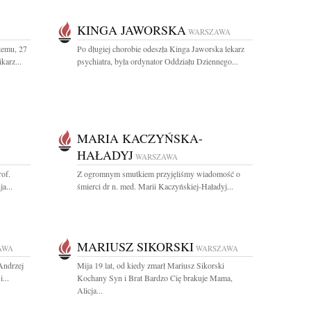
KINGA JAWORSKA
WARSZAWA
temu, 27
Po długiej chorobie odeszła Kinga Jaworska lekarz
karz...
psychiatra, była ordynator Oddziału Dziennego...
MARIA KACZYŃSKA-
HAŁADYJ
WARSZAWA
rof.
Z ogromnym smutkiem przyjęliśmy wiadomość o
a...
śmierci dr n. med. Marii Kaczyńskiej-Haładyj...
MARIUSZ SIKORSKI
AWA
WARSZAWA
 Andrzej
Mija 19 lat, od kiedy zmarł Mariusz Sikorski
...
Kochany Syn i Brat Bardzo Cię brakuje Mama,
Alicja...