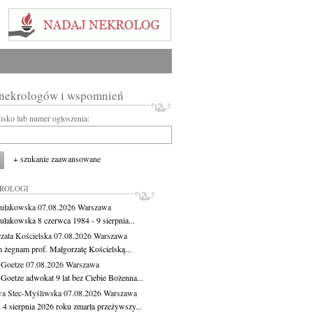
 nekrologów i wspomnień
wisko lub numer ogłoszenia:
+ szukanie zaawansowane
KROLOGI
ułakowska
07.08.2026
Warszawa
ułakowska 8 czerwca 1984 - 9 sierpnia...
zata Kościelska
07.08.2026
Warszawa
m żegnam prof. Małgorzatę Kościelską...
 Goetze
07.08.2026
Warszawa
 Goetze adwokat 9 lat bez Ciebie Bożenna...
a Stec-Myśliwska
07.08.2026
Warszawa
 4 sierpnia 2026 roku zmarła przeżywszy...