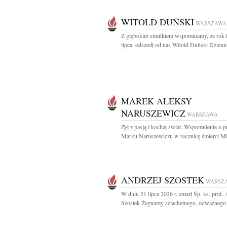
WITOLD DUŃSKI
WARSZAWA
Z głębokim smutkiem wspominamy, że rok 
lipca, odszedł od nas Witold Duński Dzienni
MAREK ALEKSY
NARUSZEWICZ
WARSZAWA
Żył z pasją i kochał świat. Wspomnienie o p
Marku Naruszewiczu w rocznicę śmierci Mij
ANDRZEJ SZOSTEK
WARSZ
W dniu 21 lipca 2026 r. zmarł Śp. ks. prof.
Szostek Żegnamy szlachetnego, odważnego i