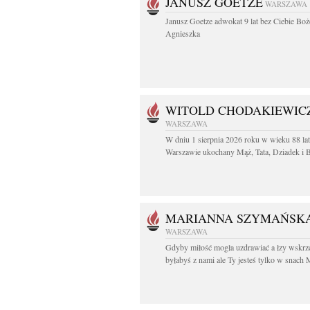
JANUSZ GOETZE
WARSZAWA
Janusz Goetze adwokat 9 lat bez Ciebie Boż
Agnieszka
WITOLD CHODAKIEWIC
WARSZAWA
W dniu 1 sierpnia 2026 roku w wieku 88 la
Warszawie ukochany Mąż, Tata, Dziadek i Br
MARIANNA SZYMAŃSK
WARSZAWA
Gdyby miłość mogła uzdrawiać a łzy wskrz
byłabyś z nami ale Ty jesteś tylko w snach M