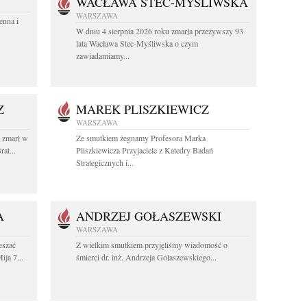
WACŁAWA STEC-MYŚLIWSKA
WARSZAWA
enna i
W dniu 4 sierpnia 2026 roku zmarła przeżywszy 93
lata Wacława Stec-Myśliwska o czym
zawiadamiamy...
Z
MAREK PLISZKIEWICZ
WARSZAWA
t zmarł w
Ze smutkiem żegnamy Profesora Marka
at...
Pliszkiewicza Przyjaciele z Katedry Badań
Strategicznych i...
A
ANDRZEJ GOŁASZEWSKI
WARSZAWA
eszać
Z wielkim smutkiem przyjęliśmy wiadomość o
ija 7...
śmierci dr. inż. Andrzeja Gołaszewskiego...