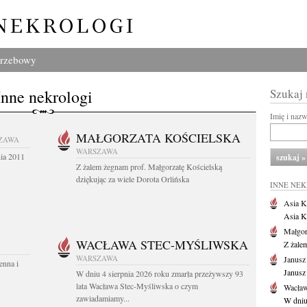
grzebowy
Inne nekrologi
Szukaj
Imię i naz
MAŁGORZATA KOŚCIELSKA
ZAWA
WARSZAWA
nia 2011
Z żalem żegnam prof. Małgorzatę Kościelską
dziękując za wiele Dorota Orlińska
INNE NE
Asia K
Asia K
Małgor
WACŁAWA STEC-MYŚLIWSKA
Z żale
WARSZAWA
Janusz
enna i
Janusz
W dniu 4 sierpnia 2026 roku zmarła przeżywszy 93
lata Wacława Stec-Myśliwska o czym
Wacław
zawiadamiamy...
W dniu