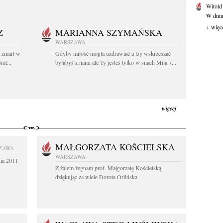
Witold
W dniu 
+ więc
Z
MARIANNA SZYMAŃSKA
WARSZAWA
t zmarł w
Gdyby miłość mogła uzdrawiać a łzy wskrzeszać
at...
byłabyś z nami ale Ty jesteś tylko w snach Mija 7...
więcej
MAŁGORZATA KOŚCIELSKA
ZAWA
WARSZAWA
nia 2011
Z żalem żegnam prof. Małgorzatę Kościelską
dziękując za wiele Dorota Orlińska