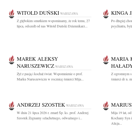
WITOLD DUŃSKI
KINGA 
WARSZAWA
Z głębokim smutkiem wspominamy, że rok temu, 27
Po długiej cho
lipca, odszedł od nas Witold Duński Dziennikarz...
psychiatra, by
MAREK ALEKSY
MARIA 
NARUSZEWICZ
HAŁADY
WARSZAWA
Żył z pasją i kochał świat. Wspomnienie o prof.
Z ogromnym s
Marku Naruszewiczu w rocznicę śmierci Mija...
śmierci dr n. 
ANDRZEJ SZOSTEK
MARIUS
WARSZAWA
W dniu 21 lipca 2026 r. zmarł Śp. ks. prof. Andrzej
Mija 19 lat, o
Szostek Żegnamy szlachetnego, odważnego i...
Kochany Syn i
Alicja...