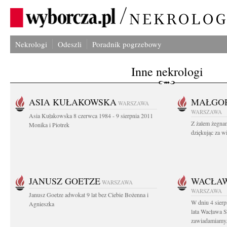
Nekrologi
Odeszli
Poradnik pogrzebowy
Inne nekrologi
ASIA KUŁAKOWSKA
MAŁGOR
WARSZAWA
WARSZAWA
Asia Kułakowska 8 czerwca 1984 - 9 sierpnia 2011
Z żalem żegnam
Monika i Piotrek
dziękując za w
JANUSZ GOETZE
WACŁAW
WARSZAWA
WARSZAWA
Janusz Goetze adwokat 9 lat bez Ciebie Bożenna i
W dniu 4 sier
Agnieszka
lata Wacława 
zawiadamiamy.