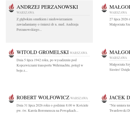
ANDRZEJ PERZANOWSKI
MAŁGOR
WARSZAWA
WARSZAWA
Z głębokim smutkiem i niedowierzaniem
27 lipca 2026 
zawiadamiamy o śmierci dr n. med. Andrzeja
Małgorzata Sz
Perzanowskiego...
WITOLD GROMELSKI
MAŁGO
WARSZAWA
WARSZAWA
Dnia 5 lipca 1942 roku, po wysadzeniu pod
Małgorzata Sz
Kopcewiczami transportu Wehrmachtu, poległ w
Siostro! Dzięk
boju z...
ROBERT WOLFOWICZ
JACEK 
WARSZAWA
Dnia 31 lipca 2026 roku o godzinie 8.00 w Kościele
"Nie umiera te
pw. św. Karola Boromeusza na Powązkach...
Twardowski Dzi