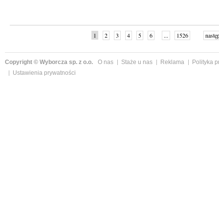
1
2
3
4
5
6
...
1526
nastę
Copyright © Wyborcza sp. z o.o.
O nas
Staże u nas
Reklama
Polityka 
Ustawienia prywatności