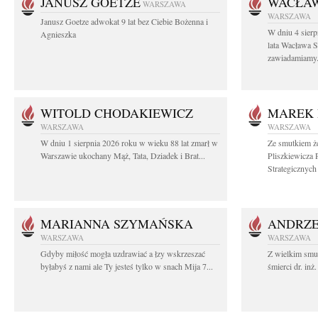
JANUSZ GOETZE
WACŁAW
WARSZAWA
WARSZAWA
Janusz Goetze adwokat 9 lat bez Ciebie Bożenna i
W dniu 4 sier
Agnieszka
lata Wacława 
zawiadamiamy.
WITOLD CHODAKIEWICZ
MAREK 
WARSZAWA
WARSZAWA
W dniu 1 sierpnia 2026 roku w wieku 88 lat zmarł w
Ze smutkiem ż
Warszawie ukochany Mąż, Tata, Dziadek i Brat...
Pliszkiewicza 
Strategicznych i
MARIANNA SZYMAŃSKA
ANDRZE
WARSZAWA
WARSZAWA
Gdyby miłość mogła uzdrawiać a łzy wskrzeszać
Z wielkim smu
byłabyś z nami ale Ty jesteś tylko w snach Mija 7...
śmierci dr. in