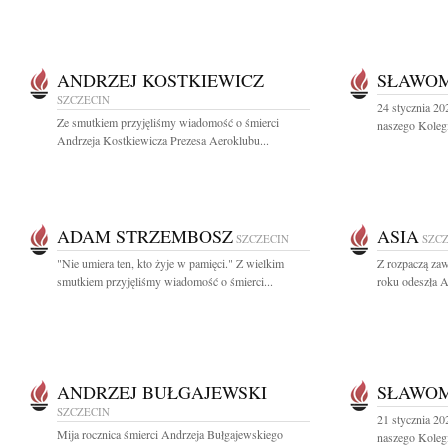
ANDRZEJ KOSTKIEWICZ
SŁAWOM
SZCZECIN
24 stycznia 20
Ze smutkiem przyjęliśmy wiadomość o śmierci
naszego Kolegi
Andrzeja Kostkiewicza Prezesa Aeroklubu...
ADAM STRZEMBOSZ
ASIA
SZCZECIN
SZC
"Nie umiera ten, kto żyje w pamięci." Z wielkim
Z rozpaczą zaw
smutkiem przyjęliśmy wiadomość o śmierci...
roku odeszła A
ANDRZEJ BUŁGAJEWSKI
SŁAWOM
SZCZECIN
21 stycznia 202
Mija rocznica śmierci Andrzeja Bułgajewskiego
naszego Kolegi