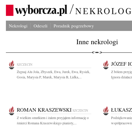
Nekrologi
Odeszli
Poradnik pogrzebowy
Inne nekrologi
JÓZEF 
SZCZECIN
Żegnaj Alu Jola, Zbyszek, Ewa, Jurek, Ewa, Rysiek,
Z bólem przyję
Gosia, Marysia P, Marek, Marysia B, Lidka,...
Ignora działac
ROMAN KRASZEWSKI
ŁUKASZ
SZCZECIN
Z wielkim smutkiem i żalem przyjąłem informację o
Podziękowanie
śmierci Romana Kraszewskiego pianisty,...
współpracowni