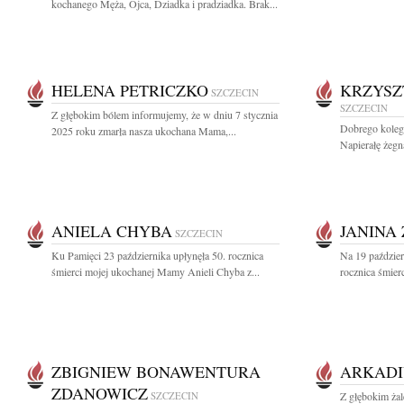
kochanego Męża, Ojca, Dziadka i pradziadka. Brak...
HELENA PETRICZKO
KRZYSZ
SZCZECIN
SZCZECIN
Z głębokim bólem informujemy, że w dniu 7 stycznia
Dobrego kolegę
2025 roku zmarła nasza ukochana Mama,...
Napierałę żegn
ANIELA CHYBA
JANINA
SZCZECIN
Ku Pamięci 23 października upłynęła 50. rocznica
Na 19 paździe
śmierci mojej ukochanej Mamy Anieli Chyba z...
rocznica śmier
ZBIGNIEW BONAWENTURA
ARKADI
ZDANOWICZ
SZCZECIN
Z głębokim ża