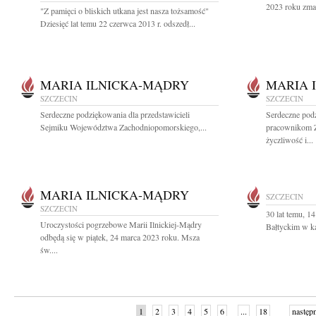
2023 roku zmar
"Z pamięci o bliskich utkana jest nasza tożsamość"
Dziesięć lat temu 22 czerwca 2013 r. odszedł...
MARIA ILNICKA-MĄDRY
MARIA 
SZCZECIN
SZCZECIN
Serdeczne podziękowania dla przedstawicieli
Serdeczne podz
Sejmiku Województwa Zachodniopomorskiego,...
pracownikom 
życzliwość i...
MARIA ILNICKA-MĄDRY
SZCZECIN
SZCZECIN
30 lat temu, 1
Uroczystości pogrzebowe Marii Ilnickiej-Mądry
Bałtyckim w ka
odbędą się w piątek, 24 marca 2023 roku. Msza
św....
1
2
3
4
5
6
...
18
następ