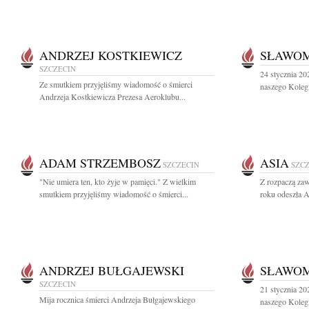
ANDRZEJ KOSTKIEWICZ
SŁAWOM
SZCZECIN
24 stycznia 20
Ze smutkiem przyjęliśmy wiadomość o śmierci
naszego Kolegi
Andrzeja Kostkiewicza Prezesa Aeroklubu...
ADAM STRZEMBOSZ
ASIA
SZCZECIN
SZC
"Nie umiera ten, kto żyje w pamięci." Z wielkim
Z rozpaczą zaw
smutkiem przyjęliśmy wiadomość o śmierci...
roku odeszła A
ANDRZEJ BUŁGAJEWSKI
SŁAWOM
SZCZECIN
21 stycznia 202
Mija rocznica śmierci Andrzeja Bułgajewskiego
naszego Kolegi