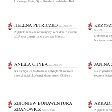
kochanego Męża, Ojca, Dziadka i pradziadka. Brak...
HELENA PETRICZKO
KRZYSZ
SZCZECIN
SZCZECIN
Z głębokim bólem informujemy, że w dniu 7 stycznia
Dobrego kolegę
2025 roku zmarła nasza ukochana Mama,...
Napierałę żegn
ANIELA CHYBA
JANINA
SZCZECIN
Ku Pamięci 23 października upłynęła 50. rocznica
Na 19 paździe
śmierci mojej ukochanej Mamy Anieli Chyba z...
rocznica śmier
ZBIGNIEW BONAWENTURA
ARKADI
ZDANOWICZ
SZCZECIN
Z głębokim ża