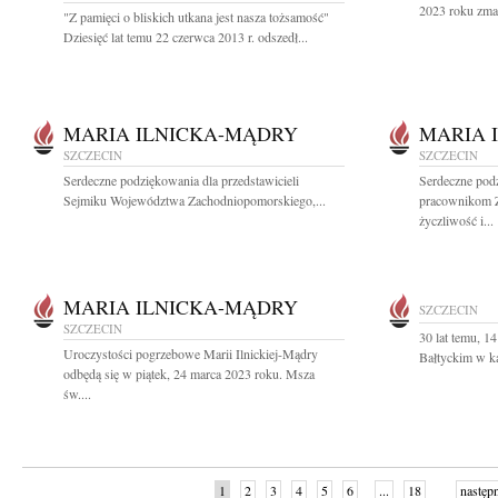
2023 roku zmar
"Z pamięci o bliskich utkana jest nasza tożsamość"
Dziesięć lat temu 22 czerwca 2013 r. odszedł...
MARIA ILNICKA-MĄDRY
MARIA 
SZCZECIN
SZCZECIN
Serdeczne podziękowania dla przedstawicieli
Serdeczne podz
Sejmiku Województwa Zachodniopomorskiego,...
pracownikom 
życzliwość i...
MARIA ILNICKA-MĄDRY
SZCZECIN
SZCZECIN
30 lat temu, 1
Uroczystości pogrzebowe Marii Ilnickiej-Mądry
Bałtyckim w ka
odbędą się w piątek, 24 marca 2023 roku. Msza
św....
1
2
3
4
5
6
...
18
następ