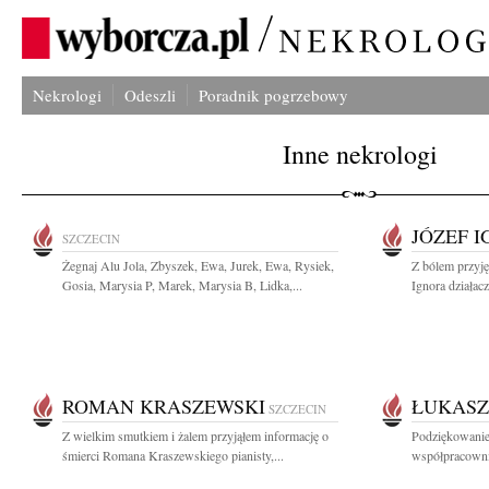
Nekrologi
Odeszli
Poradnik pogrzebowy
Inne nekrologi
JÓZEF 
SZCZECIN
Żegnaj Alu Jola, Zbyszek, Ewa, Jurek, Ewa, Rysiek,
Z bólem przyję
Gosia, Marysia P, Marek, Marysia B, Lidka,...
Ignora działac
ROMAN KRASZEWSKI
ŁUKASZ
SZCZECIN
Z wielkim smutkiem i żalem przyjąłem informację o
Podziękowanie
śmierci Romana Kraszewskiego pianisty,...
współpracowni