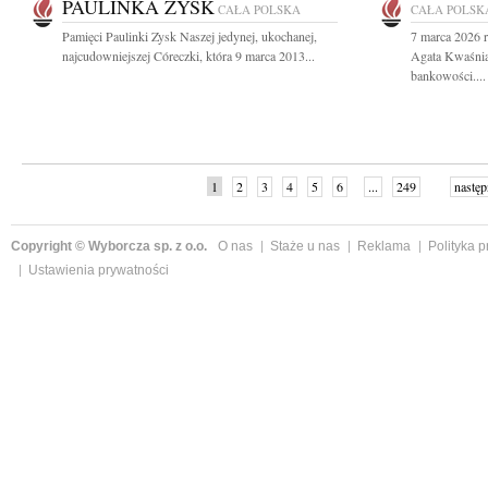
PAULINKA ZYSK
CAŁA POLSKA
CAŁA POLSK
Pamięci Paulinki Zysk Naszej jedynej, ukochanej,
7 marca 2026 r
najcudowniejszej Córeczki, która 9 marca 2013...
Agata Kwaśnia
bankowości....
1
2
3
4
5
6
...
249
następ
Copyright © Wyborcza sp. z o.o.
O nas
Staże u nas
Reklama
Polityka 
Ustawienia prywatności