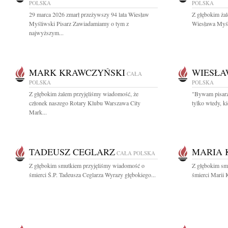
POLSKA
POLSKA
29 marca 2026 zmarł przeżywszy 94 lata Wiesław
Z głębokim ża
Myśliwski Pisarz Zawiadamiamy o tym z
Wiesława Myśli
najwyższym...
MARK KRAWCZYŃSKI
WIESŁA
CAŁA
POLSKA
POLSKA
Z głębokim żalem przyjęliśmy wiadomość, że
"Bywam pisarzem
członek naszego Rotary Klubu Warszawa City
tylko wtedy, k
Mark...
TADEUSZ CEGLARZ
MARIA 
CAŁA POLSKA
Z głębokim smutkiem przyjęliśmy wiadomość o
Z głębokim sm
śmierci Ś.P. Tadeusza Ceglarza Wyrazy głębokiego...
śmierci Marii 