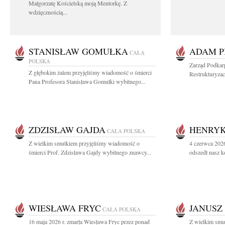
Małgorzatę Kościelską moją Mentorkę. Z
wdzięcznością...
STANISŁAW GOMUŁKA
ADAM P
CAŁA
POLSKA
Zarząd Podkar
Z głębokim żalem przyjęliśmy wiadomość o śmierci
Restrukturyzac
Pana Profesora Stanisława Gomułki wybitnego...
ZDZISŁAW GAJDA
HENRYK
CAŁA POLSKA
Z wielkim smutkiem przyjęliśmy wiadomość o
4 czerwca 2026
śmierci Prof. Zdzisława Gajdy wybitnego znawcy...
odszedł nasz k
WIESŁAWA FRYC
JANUSZ
CAŁA POLSKA
16 maja 2026 r. zmarła Wiesława Fryc przez ponad
Z wielkim smu