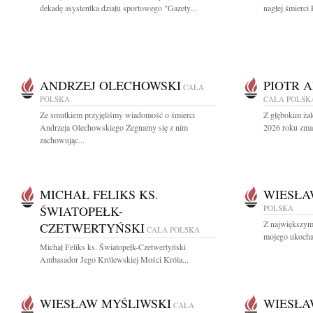
dekadę asystentka działu sportowego "Gazety...
nagłej śmierci 
ANDRZEJ OLECHOWSKI
PIOTR 
CAŁA
POLSKA
CAŁA POLSK
Ze smutkiem przyjęliśmy wiadomość o śmierci
Z głębokim żal
Andrzeja Olechowskiego Żegnamy się z nim
2026 roku zmar
zachowując...
MICHAŁ FELIKS KS.
WIESŁA
ŚWIATOPEŁK-
POLSKA
Z największym
CZETWERTYŃSKI
CAŁA POLSKA
mojego ukocha
Michał Feliks ks. Światopełk-Czetwertyński
Ambasador Jego Królewskiej Mości Króla...
WIESŁAW MYŚLIWSKI
WIESŁA
CAŁA