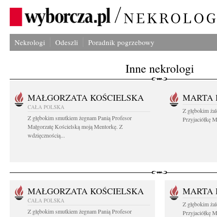
Nekrologi
Odeszli
Poradnik pogrzebowy
Inne nekrologi
MAŁGORZATA KOŚCIELSKA
MARTA 
CAŁA POLSKA
Z głębokim ża
Z głębokim smutkiem żegnam Panią Profesor
Przyjaciółkę M
Małgorzatę Kościelską moją Mentorkę. Z
wdzięcznością...
MAŁGORZATA KOŚCIELSKA
MARTA 
CAŁA POLSKA
Z głębokim ża
Z głębokim smutkiem żegnam Panią Profesor
Przyjaciółkę M