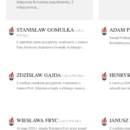
Małgorzatę Kościelską moją Mentorkę. Z
wdzięcznością...
STANISŁAW GOMUŁKA
ADAM P
CAŁA
POLSKA
Zarząd Podkar
Z głębokim żalem przyjęliśmy wiadomość o śmierci
Restrukturyzac
Pana Profesora Stanisława Gomułki wybitnego...
ZDZISŁAW GAJDA
HENRYK
CAŁA POLSKA
Z wielkim smutkiem przyjęliśmy wiadomość o
4 czerwca 2026
śmierci Prof. Zdzisława Gajdy wybitnego znawcy...
odszedł nasz k
WIESŁAWA FRYC
JANUSZ
CAŁA POLSKA
16 maja 2026 r. zmarła Wiesława Fryc przez ponad
Z wielkim smu