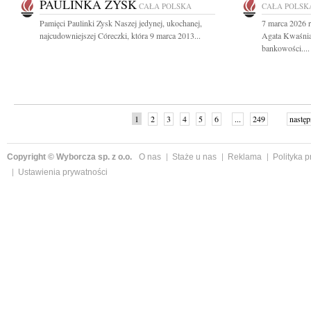
PAULINKA ZYSK
CAŁA POLSKA
CAŁA POLSK
Pamięci Paulinki Zysk Naszej jedynej, ukochanej,
7 marca 2026 r
najcudowniejszej Córeczki, która 9 marca 2013...
Agata Kwaśnia
bankowości....
1
2
3
4
5
6
...
249
następ
Copyright © Wyborcza sp. z o.o.
O nas
Staże u nas
Reklama
Polityka 
Ustawienia prywatności