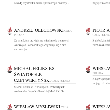
dekadę asystentka działu sportowego "Gazety...
nagłej śmierci 
ANDRZEJ OLECHOWSKI
PIOTR 
CAŁA
POLSKA
CAŁA POLSK
Ze smutkiem przyjęliśmy wiadomość o śmierci
Z głębokim żal
Andrzeja Olechowskiego Żegnamy się z nim
2026 roku zmar
zachowując...
MICHAŁ FELIKS KS.
WIESŁA
ŚWIATOPEŁK-
POLSKA
Z największym
CZETWERTYŃSKI
CAŁA POLSKA
mojego ukocha
Michał Feliks ks. Światopełk-Czetwertyński
Ambasador Jego Królewskiej Mości Króla...
WIESŁAW MYŚLIWSKI
WIESŁA
CAŁA