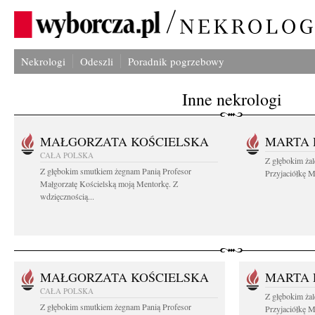
Nekrologi
Odeszli
Poradnik pogrzebowy
Inne nekrologi
MAŁGORZATA KOŚCIELSKA
MARTA 
CAŁA POLSKA
Z głębokim ża
Z głębokim smutkiem żegnam Panią Profesor
Przyjaciółkę M
Małgorzatę Kościelską moją Mentorkę. Z
wdzięcznością...
MAŁGORZATA KOŚCIELSKA
MARTA 
CAŁA POLSKA
Z głębokim ża
Z głębokim smutkiem żegnam Panią Profesor
Przyjaciółkę M