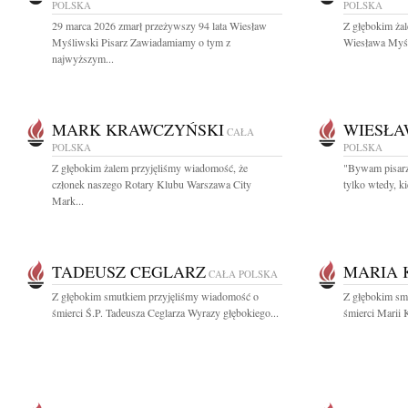
POLSKA
POLSKA
29 marca 2026 zmarł przeżywszy 94 lata Wiesław
Z głębokim ża
Myśliwski Pisarz Zawiadamiamy o tym z
Wiesława Myśli
najwyższym...
MARK KRAWCZYŃSKI
WIESŁA
CAŁA
POLSKA
POLSKA
Z głębokim żalem przyjęliśmy wiadomość, że
"Bywam pisarzem
członek naszego Rotary Klubu Warszawa City
tylko wtedy, k
Mark...
TADEUSZ CEGLARZ
MARIA 
CAŁA POLSKA
Z głębokim smutkiem przyjęliśmy wiadomość o
Z głębokim sm
śmierci Ś.P. Tadeusza Ceglarza Wyrazy głębokiego...
śmierci Marii 