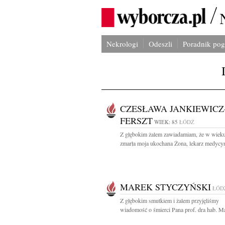
Nekrologi
Odeszli
Poradnik po
CZESŁAWA JANKIEWICZ
FERSZT
WIEK: 85
ŁÓDŹ
Z głębokim żalem zawiadamiam, że w wieku
zmarła moja ukochana Żona, lekarz medycyn
MAREK STYCZYŃSKI
ŁÓD
Z głębokim smutkiem i żalem przyjęliśmy
wiadomość o śmierci Pana prof. dra hab. Ma