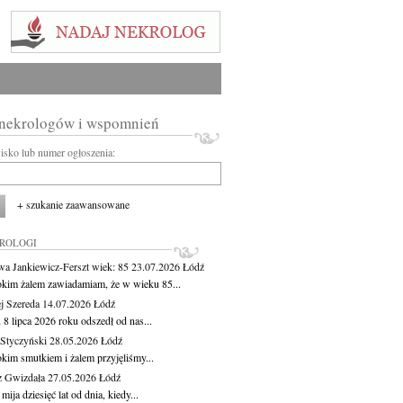
 nekrologów i wspomnień
wisko lub numer ogłoszenia:
+ szukanie zaawansowane
KROLOGI
wa Jankiewicz-Ferszt
wiek: 85
23.07.2026
Łódź
okim żalem zawiadamiam, że w wieku 85...
j Szereda
14.07.2026
Łódź
8 lipca 2026 roku odszedł od nas...
Styczyński
28.05.2026
Łódź
okim smutkiem i żalem przyjęliśmy...
z Gwizdała
27.05.2026
Łódź
 mija dziesięć lat od dnia, kiedy...