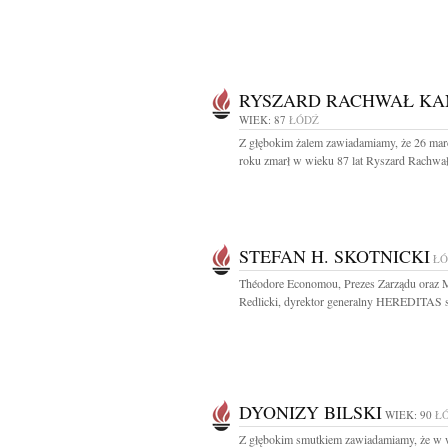
RYSZARD RACHWAŁ KA
WIEK: 87
ŁÓDŹ
Z głębokim żalem zawiadamiamy, że 26 mar
roku zmarł w wieku 87 lat Ryszard Rachwał
STEFAN H. SKOTNICKI
ŁÓ
Théodore Economou, Prezes Zarządu oraz 
Redlicki, dyrektor generalny HEREDITAS sp
DYONIZY BILSKI
WIEK: 90
Ł
Z głębokim smutkiem zawiadamiamy, że w 