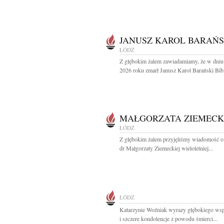
JANUSZ KAROL BARAŃS
ŁÓDŹ
Z głębokim żalem zawiadamiamy, że w dniu
2026 roku zmarł Janusz Karol Barański Bibli
MAŁGORZATA ZIEMEC
ŁÓDŹ
Z głębokim żalem przyjęliśmy wiadomość o
dr Małgorzaty Ziemeckiej wieloletniej...
ŁÓDŹ
Katarzynie Woźniak wyrazy głębokiego wsp
i szczere kondolencje z powodu śmierci...