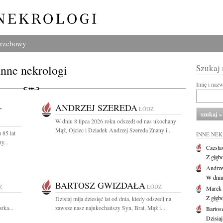
grzebowy
Inne nekrologi
Szukaj
Imię i naz
-
ANDRZEJ SZEREDA
ŁÓDŹ
W dniu 8 lipca 2026 roku odszedł od nas ukochany
Mąż, Ojciec i Dziadek Andrzej Szereda Znany i...
 85 lat
INNE NE
y...
Czesła
Z głęb
Andrze
W dniu 
BARTOSZ GWIZDAŁA
Ź
ŁÓDŹ
Marek 
Z głęb
Dzisiaj mija dziesięć lat od dnia, kiedy odszedł na
rka...
zawsze nasz najukochańszy Syn, Brat, Mąż i...
Bartos
Dzisiaj