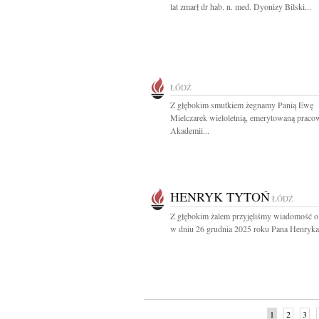
lat zmarł dr hab. n. med. Dyonizy Bilski...
ŁÓDŹ
Z głębokim smutkiem żegnamy Panią Ewę
Mielczarek wieloletnią, emerytowaną praco
Akademii...
HENRYK TYTOŃ
ŁÓDŹ
Z głębokim żalem przyjęliśmy wiadomość o
w dniu 26 grudnia 2025 roku Pana Henryka.
1
2
3