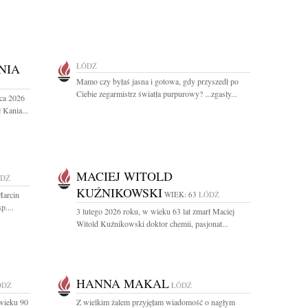
NIA
ŁÓDŹ
Mamo czy byłaś jasna i gotowa, gdy przyszedł po
Ciebie zegarmistrz światła purpurowy? ...zgasły...
ca 2026
 Kania...
MACIEJ WITOLD
DŹ
KUŹNIKOWSKI
Marcin
WIEK: 63
ŁÓDŹ
....
3 lutego 2026 roku, w wieku 63 lat zmarł Maciej
Witold Kuźnikowski doktor chemii, pasjonat...
HANNA MAKAL
ÓDŹ
ŁÓDŹ
wieku 90
Z wielkim żalem przyjęłam wiadomość o nagłym