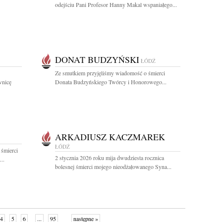
odejściu Pani Profesor Hanny Makal wspaniałego...
DONAT BUDZYŃSKI
ŁÓDŹ
Ze smutkiem przyjęliśmy wiadomość o śmierci
wnicę
Donata Budzyńskiego Twórcy i Honorowego...
ARKADIUSZ KACZMAREK
ŁÓDŹ
 śmierci
2 stycznia 2026 roku mija dwudziesta rocznica
..
bolesnej śmierci mojego nieodżałowanego Syna...
4
5
6
...
95
następne »