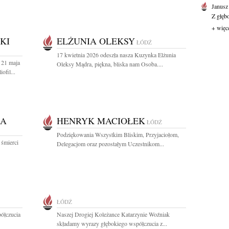
Janusz
Z głęb
+ więc
KI
ELŻUNIA OLEKSY
ŁÓDŹ
17 kwietnia 2026 odeszła nasza Kuzynka Elżunia
 21 maja
Oleksy Mądra, piękna, bliska nam Osoba....
ofil...
KA
HENRYK MACIOŁEK
ŁÓDŹ
Podziękowania Wszystkim Bliskim, Przyjaciołom,
 śmierci
Delegacjom oraz pozostałym Uczestnikom...
ŁÓDŹ
ółczucia
Naszej Drogiej Koleżance Katarzynie Woźniak
składamy wyrazy głębokiego współczucia z...