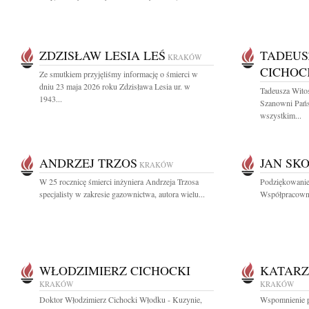
ZDZISŁAW LESIA LEŚ
TADEUS
KRAKÓW
CICHOC
Ze smutkiem przyjęliśmy informację o śmierci w
dniu 23 maja 2026 roku Zdzisława Lesia ur. w
Tadeusza Wito
1943...
Szanowni Pań
wszystkim...
ANDRZEJ TRZOS
JAN SK
KRAKÓW
W 25 rocznicę śmierci inżyniera Andrzeja Trzosa
Podziękowanie
specjalisty w zakresie gazownictwa, autora wielu...
Współpracowni
WŁODZIMIERZ CICHOCKI
KATARZ
KRAKÓW
KRAKÓW
Doktor Włodzimierz Cichocki Włodku - Kuzynie,
Wspomnienie po