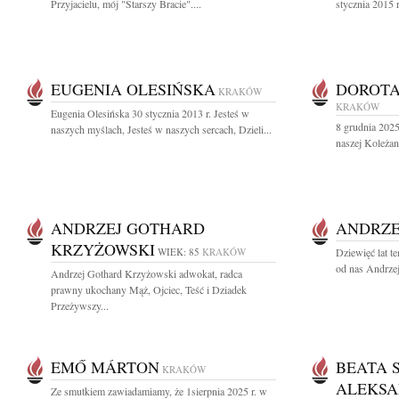
Przyjacielu, mój "Starszy Bracie"....
stycznia 2015 
EUGENIA OLESIŃSKA
DOROT
KRAKÓW
KRAKÓW
Eugenia Olesińska 30 stycznia 2013 r. Jesteś w
8 grudnia 2025 
naszych myślach, Jesteś w naszych sercach, Dzieli...
naszej Koleżan
ANDRZEJ GOTHARD
ANDRZE
KRZYŻOWSKI
WIEK: 85
KRAKÓW
Dziewięć lat t
od nas Andrzej
Andrzej Gothard Krzyżowski adwokat, radca
prawny ukochany Mąż, Ojciec, Teść i Dziadek
Przeżywszy...
EMŐ MÁRTON
BEATA 
KRAKÓW
ALEKSA
Ze smutkiem zawiadamiamy, że 1sierpnia 2025 r. w