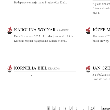
Budapeszcie umarła nasza Przyjaciółka Emő...
Z głębokim sm
Aleksandrowicz
myśli...
KAROLINA WOJNAR
JÓZEF 
KRAKÓW
Dnia 24 czerwca 2025 roku odeszła w wieku 89 lat
30 czerwca 20
Karolina Wojnar najlepsza na świecie Mama,...
bliski krewny, 
KORNELIA BIEL
JAN CZ
KRAKÓW
...
Z głębokim sm
Prof. dr. hab.
1
2
3
4
5
6
...
125
następ