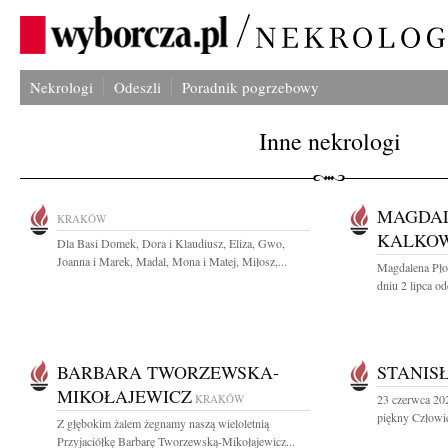
Nekrologi
Odeszli
Poradnik pogrzebowy
Inne nekrologi
MAGDAL
KRAKÓW
KALKO
Dla Basi Domek, Dora i Klaudiusz, Eliza, Gwo,
Joanna i Marek, Madal, Mona i Matej, Miłosz,...
Magdalena Pło
dniu 2 lipca od
BARBARA TWORZEWSKA-
STANIS
MIKOŁAJEWICZ
KRAKÓW
23 czerwca 202
piękny Człowie
Z głębokim żalem żegnamy naszą wieloletnią
Przyjaciółkę Barbarę Tworzewską-Mikołajewicz...