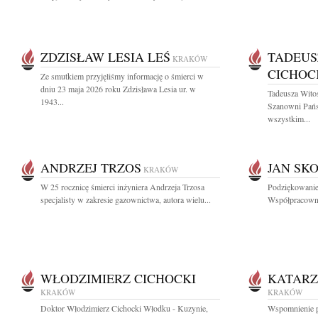
ZDZISŁAW LESIA LEŚ
TADEUS
KRAKÓW
CICHOC
Ze smutkiem przyjęliśmy informację o śmierci w
dniu 23 maja 2026 roku Zdzisława Lesia ur. w
Tadeusza Wito
1943...
Szanowni Pań
wszystkim...
ANDRZEJ TRZOS
JAN SK
KRAKÓW
W 25 rocznicę śmierci inżyniera Andrzeja Trzosa
Podziękowanie
specjalisty w zakresie gazownictwa, autora wielu...
Współpracowni
WŁODZIMIERZ CICHOCKI
KATARZ
KRAKÓW
KRAKÓW
Doktor Włodzimierz Cichocki Włodku - Kuzynie,
Wspomnienie po