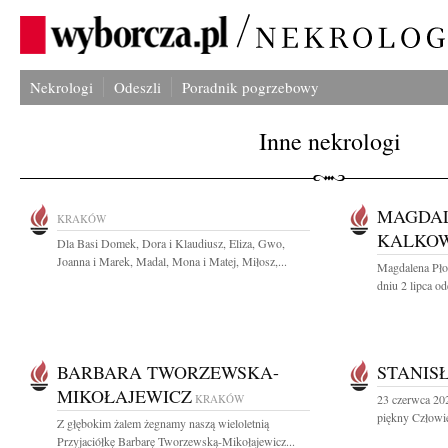
Nekrologi
Odeszli
Poradnik pogrzebowy
Inne nekrologi
MAGDAL
KRAKÓW
KALKO
Dla Basi Domek, Dora i Klaudiusz, Eliza, Gwo,
Joanna i Marek, Madal, Mona i Matej, Miłosz,...
Magdalena Pło
dniu 2 lipca od
BARBARA TWORZEWSKA-
STANIS
MIKOŁAJEWICZ
KRAKÓW
23 czerwca 202
piękny Człowie
Z głębokim żalem żegnamy naszą wieloletnią
Przyjaciółkę Barbarę Tworzewską-Mikołajewicz...