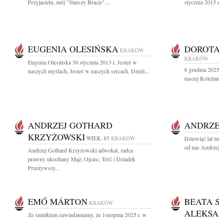
Przyjacielu, mój "Starszy Bracie"....
stycznia 2015 
EUGENIA OLESIŃSKA
DOROT
KRAKÓW
KRAKÓW
Eugenia Olesińska 30 stycznia 2013 r. Jesteś w
8 grudnia 2025 
naszych myślach, Jesteś w naszych sercach, Dzieli...
naszej Koleżan
ANDRZEJ GOTHARD
ANDRZE
KRZYŻOWSKI
WIEK: 85
KRAKÓW
Dziewięć lat t
od nas Andrzej
Andrzej Gothard Krzyżowski adwokat, radca
prawny ukochany Mąż, Ojciec, Teść i Dziadek
Przeżywszy...
EMŐ MÁRTON
BEATA 
KRAKÓW
ALEKSA
Ze smutkiem zawiadamiamy, że 1sierpnia 2025 r. w