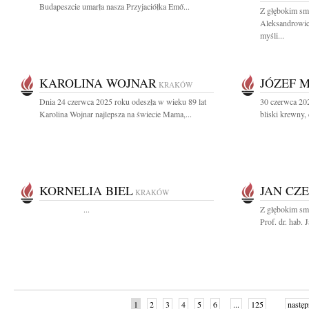
Budapeszcie umarła nasza Przyjaciółka Emő...
Z głębokim sm
Aleksandrowicz
myśli...
KAROLINA WOJNAR
JÓZEF 
KRAKÓW
Dnia 24 czerwca 2025 roku odeszła w wieku 89 lat
30 czerwca 20
Karolina Wojnar najlepsza na świecie Mama,...
bliski krewny, 
KORNELIA BIEL
JAN CZ
KRAKÓW
...
Z głębokim sm
Prof. dr. hab.
1
2
3
4
5
6
...
125
następ