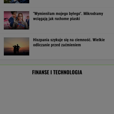
Eksperci krótko o pomyśle Muska."Szanse
oceniam na zero"
TECHNOLOGIE
Pierwszy etap GAT zakończony. To
strategiczna inwestycja dla polskiego
eksportu
MATERIAŁ PROMOCYJNY
Najlepsze miejsca do życia dla pokolenia Z.
Polskie miasto w czołówce
BIZNES