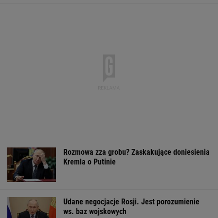
Łukaszenka odpowie za współudział w
rosyjskiej agresji? "Mamy dowody"
Second home nad morzem zyskuje na
popularności. Coraz więcej osób wybiera ten
model inwestowania
MATERIAŁ PROMOCYJNY
Wyniki Lotto
Rolnik zaorał nowy
Zwrot w sprawi
08.08.2026 -
asfalt za 400 tys. zł.
Patriotów. Jest
EkstraPensja,
Wcześniej rozwalał
porozumienie Uk
EkstraPremia,
krawężniki
USA
Kaskada, Lotto,