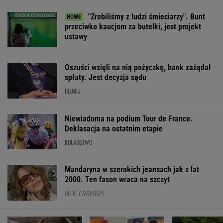
Niewiadoma na podium Tour de France.
Deklasacja na ostatnim etapie
KOLARSTWO
Mandaryna w szerokich jeansach jak z lat
2000. Ten fason wraca na szczyt
OFERTY AVANTI24
Posyp skórkę
Pamiętasz, jak miał na
Jeden z
ziemniaka sodą.
imię Kusy? Rozwiąż
najbardziej
Prosty trik pomaga w
quiz o serialu
poszukiwanych 
kuchni
"Ranczo"!
na świecie już 
areszcie