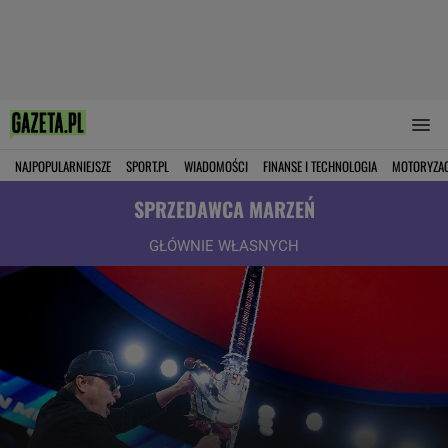
NAJPOPULARNIEJSZE
SPORT.PL
WIADOMOŚCI
FINANSE I TECHNOLOGIA
MOTORYZA
SPRZEDAWCA MARZEŃ
GŁÓWNIE WŁASNYCH