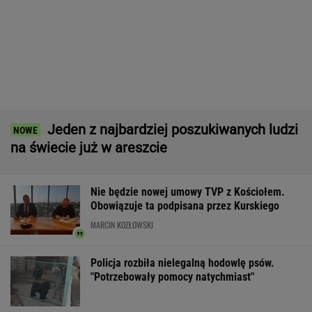
Rozmowa zza grobu? Zaskakujące doniesienia
Kremla o Putinie
Udane negocjacje Rosji. Jest porozumienie
ws. baz wojskowych
Wyniki Lotto 09.08.2026 - EkstraPensja,
EkstraPremia, Kaskada, MiniLotto, MultiMulti