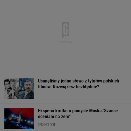
Usunęliśmy jedno słowo z tytułów polskich
filmów. Rozwiążesz bezbłędnie?
Eksperci krótko o pomyśle Muska."Szanse
oceniam na zero"
TECHNOLOGIE
"Zrobiliśmy z ludzi śmieciarzy". Bunt
przeciwko kaucjom za butelki, jest projekt
ustawy
Oszuści wzięli na nią pożyczkę, bank zażądał
spłaty. Jest decyzja sądu
BIZNES