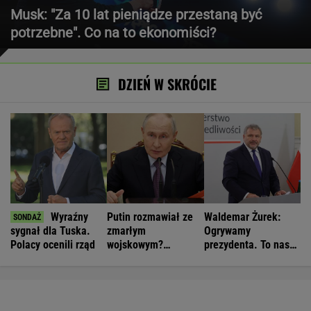
Musk: "Za 10 lat pieniądze przestaną być
potrzebne". Co na to ekonomiści?
DZIEŃ W SKRÓCIE
Wyraźny
Putin rozmawiał ze
Waldemar Żurek:
sygnał dla Tuska.
zmarłym
Ogrywamy
Polacy ocenili rząd
wojskowym?
prezydenta. To nasz
Zaskakujące
wielki sukces
doniesienia