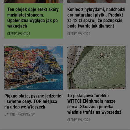
Ten olejek daje efekt skóry
Koniec z hybrydami, nadchodzi
muśniętej słońcem.
era naturalnej płytki. Produkt
Opalenizna wygląda jak po
za 12 zł sprawi, że paznokcie
wakacjach
będą twarde jak diament
OFERTY AVANTI24
OFERTY AVANTI24
Ta pistacjowa torebka
Piękne plaże, pyszne jedzenie
WITTCHEN skradła nasze
i świetne ceny. TOP miejsca
serca. Skórzana perełka
na urlop we Włoszech
właśnie trafiła na wyprzedaż
MATERIAŁ PROMOCYJNY
OFERTY AVANTI24