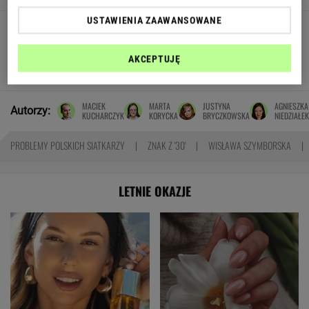
USTAWIENIA ZAAWANSOWANE
Tragiczny wypadek na
Mazurach. Skuter zderzył się z motorówką,
nie żyje 16-latek
AKCEPTUJĘ
SUBSKRYPCJA
MACIEK
MARTA
JUSTYNA
AGNIESZKA
Autorzy:
KUCHARCZYK
KORYCKA
BRYCZKOWSKA
NIEDZIAŁEK
PROBLEMY POLSKICH SIATKARZY
ZNAK Z '30'
WISŁAWA SZYMBORSKA
LETNIE OKAZJE