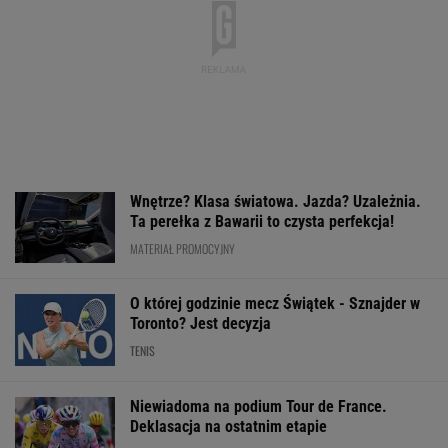
Niewiadoma na podium Tour de France.
Deklasacja na ostatnim etapie
KOLARSTWO
Ależ wieści ws. Lewandowskiego. Barcelona
nagle ogłasza
PIŁKA NOŻNA
Pobierz cennik i zobacz ofertę legendarnego
Lexusa RX! Mistrzowie z Japonii znowu
podnieśli poprzeczkę
MATERIAŁ PROMOCYJNY
Lewandowski znów strzelił! Pierwsze trafienie
w Leagues Cup
PIŁKA NOŻNA