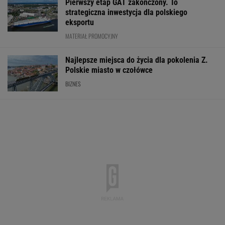
jeszcze w tym roku
BIZNES
Oszuści wzięli na nią pożyczkę, bank zażądał
spłaty. Jest decyzja sądu
BIZNES
Prosty sposób na
PiS kpi z podwyżki
Sprzęt już jest.
oszczędzanie. Ile
płacy minimalnej.
Grenlandia ostr
pieniędzy może dać po
"Tusk wrócił na pełnej"
Amerykanów, by
roku?
zaczynali odwie