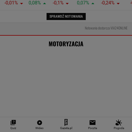
Pokazuje drogę od 875 lat
MOTO NEWS
Jak teraz kupuje się nowy samochód w
Polsce? Rozmawiamy z ekspertem
MATERIAŁ PROMOCYJNY
Quiz
Wideo
Gazeta.pl
Poczta
Pogoda