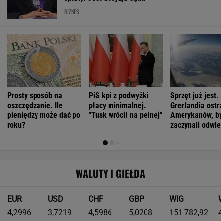
Jeździsz spokojnie, żeby oszczędzać? Twój
samochód może tego nie lubić
MOTO NEWS
To najstarszy znak drogowy w Polsce.