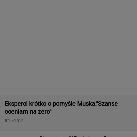
Frankowicze nie muszą czekać
na decyzję sądu. Ważne zmiany w przepisach
SUBSKRYPCJA
Robot koszący to prawdziwa rewolucja! Sam
precyzyjne skosi trawę, a ty zaoszczędzisz
czas
REKLAMA CENEO
Meksykański fastfood otworzy się w Polsce