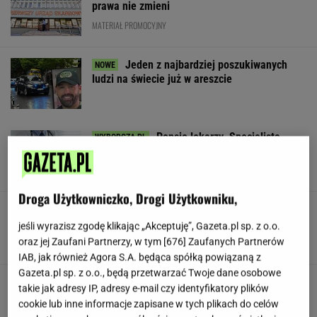
prawa nie zmieni
MATERIAŁ PROMOCYJNY
Jeden z najbardziej poszukiwanych
ludzi na świecie już w areszcie
Pensje lekarzy. Specjalista
hematolog dostał podwyżkę, ale zarabia mniej
SUBSKRYPCJA
Droga Użytkowniczko, Drogi Użytkowniku,
Lewandowski znów strzelił! Pierwsze
trafienie w Leagues Cup
jeśli wyrazisz zgodę klikając „Akceptuję”, Gazeta.pl sp. z o.o.
oraz jej Zaufani Partnerzy, w tym [
676
] Zaufanych Partnerów
IAB, jak również Agora S.A. będąca spółką powiązaną z
Gazeta.pl sp. z o.o., będą przetwarzać Twoje dane osobowe
Stachursky pojawił się na scenie "Lata z
takie jak adresy IP, adresy e-mail czy identyfikatory plików
Radiem" i zszokował widzów. "Kto to jest?"
cookie lub inne informacje zapisane w tych plikach do celów