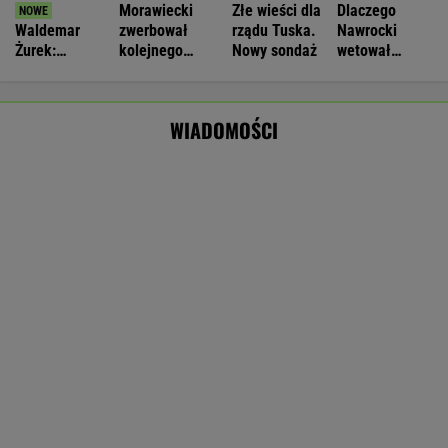
Jeden z najbardziej poszukiwanych ludzi
na świecie już w areszcie
Nie będzie nowej umowy TVP z Kościołem.
Obowiązuje ta podpisana przez Kurskiego
MARCIN KOZŁOWSKI
Policja rozbiła nielegalną hodowlę psów.
"Potrzebowały pomocy natychmiast"