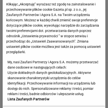
Klikając „Akceptuję” wyrażasz też zgodę na zainstalowanie i
przechowywanie plików cookie Gazeta.pl sp. z o.o., jej
Zaufanych Partnerów i Agora S.A. na Twoim urządzeniu
Anastazja Kuś została mistrzynią
końcowym. Możesz w każdej chwili zmienić swoje preferencje
świata. "Kariera przez pośladki"? Mamy
komentarz
dotyczące plików cookie, wywołując narzędzie do zarządzania
twoimi preferencjami dot. przetwarzania danych poprzez
SUBSKRYPCJA
odnośnik „Ustawienia prywatności ” w stopce serwisu i
przechodząc do „Ustawień Zaawansowanych”. Zmiana
Poniedziałkowy quiz wiedzy ogólnej dla
ustawień plików cookie możliwa jest także za pomocą ustawień
omnibusów. Mało kto pochwali się wynikiem
przeglądarki.
12/12
My, nasi Zaufani Partnerzy i Agora S.A. możemy przetwarzać
dane osobowe w następujących celach:
Jedno przekonanie może utrudniać życie
Użycie dokładnych danych geolokalizacyjnych. Aktywne
osobom z astygmatyzmem. Zwłaszcza latem
skanowanie charakterystyki urządzenia do celów
MATERIAŁ PROMOCYJNY
identyfikacji. Przechowywanie informacji na urządzeniu lub
dostęp do nich. Spersonalizowane reklamy i treści, pomiar
Kroję ogórki i zostawiam na 12 godzin. Ten
reklam i treści, badnie odbiorców i ulepszanie usług.
patent to złoto
Lista Zaufanych Partnerów