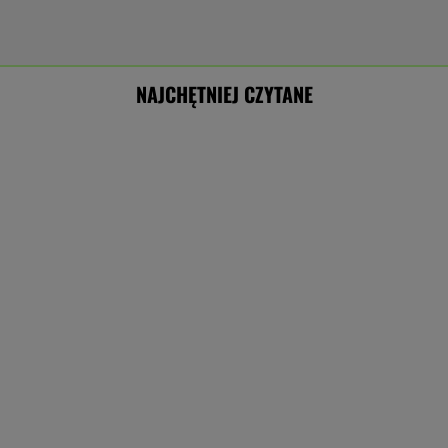
NAJCHĘTNIEJ CZYTANE
Setki psów w złych warunkach. Policja rozbiła
nielegalną hodowlę