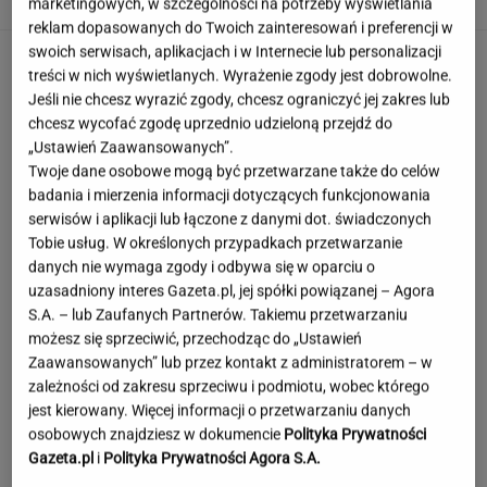
marketingowych, w szczególności na potrzeby wyświetlania
reklam dopasowanych do Twoich zainteresowań i preferencji w
swoich serwisach, aplikacjach i w Internecie lub personalizacji
treści w nich wyświetlanych. Wyrażenie zgody jest dobrowolne.
Jeśli nie chcesz wyrazić zgody, chcesz ograniczyć jej zakres lub
chcesz wycofać zgodę uprzednio udzieloną przejdź do
„Ustawień Zaawansowanych”.
Twoje dane osobowe mogą być przetwarzane także do celów
badania i mierzenia informacji dotyczących funkcjonowania
serwisów i aplikacji lub łączone z danymi dot. świadczonych
Tobie usług. W określonych przypadkach przetwarzanie
danych nie wymaga zgody i odbywa się w oparciu o
uzasadniony interes Gazeta.pl, jej spółki powiązanej – Agora
S.A. – lub Zaufanych Partnerów. Takiemu przetwarzaniu
możesz się sprzeciwić, przechodząc do „Ustawień
Zaawansowanych” lub przez kontakt z administratorem – w
zależności od zakresu sprzeciwu i podmiotu, wobec którego
jest kierowany. Więcej informacji o przetwarzaniu danych
osobowych znajdziesz w dokumencie
Polityka Prywatności
Fabijański ujawnia prawdę o randkowaniu.
Gazeta.pl
i
Polityka Prywatności Agora S.A.
Tak mówi o aplikacjach