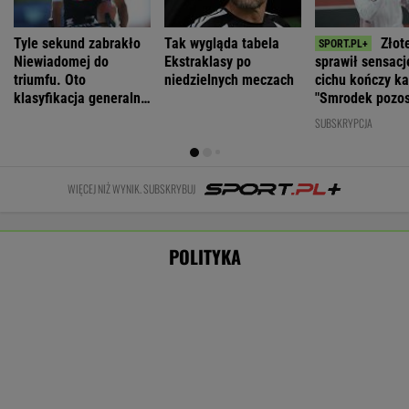
Morawiecki
Złe wieści dla
Dlaczego
Waldemar
zwerbował
rządu Tuska.
Nawrocki
Żurek:
kolejnego
Nowy sondaż
wetował
Ogrywamy
parlamentarzystę
ustawy?
prezydenta. To
PiS. "To nie
Chodzi o "Plan
nasz wielki
rozstanie"
21"
WIADOMOŚCI
sukces