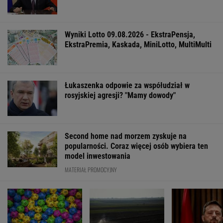
LottoPlus, MiniLotto,
MultiMulti
WSPÓŁPRACA PŁATNA Z WYBORCZA.PL
ZROZUM, POZNAJ, ODKRYWAJ
SEKCJA Z SUBSKRYPCJĄ
Jest Wokulskim i będzie Niechcicem.
Obsadzamy go w innych ekranizacjach
Ministerstwo Kultury tłumaczy, dlaczego
Olbrychski nie będzie jurorem na festiwalu w
Gdyni
"Wymieniłam mojego byłego". Mikrodramy
wciągają jak ruchome piaski