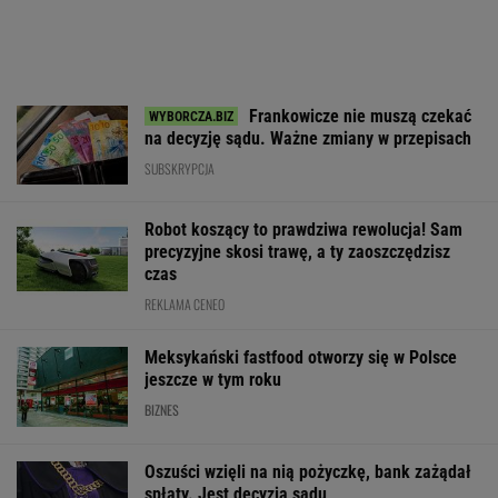
WALUTY I GIEŁDA
EUR
USD
CHF
GBP
WIG
4,2996
3,7219
4,5986
5,0208
151 782,92
-0,01%
0,08%
-0,1%
0,07%
-0,24%
SPRAWDŹ NOTOWANIA
Notowania dostarcza VIA24ONLINE
MOTORYZACJA