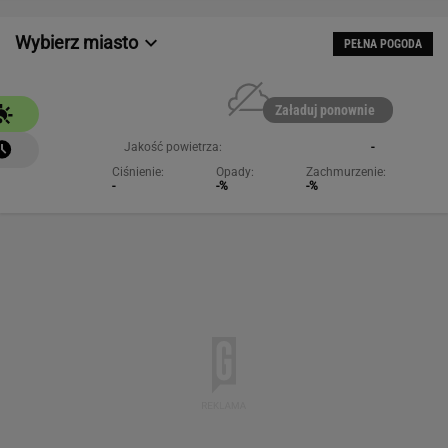
Wybierz miasto
PEŁNA POGODA
Załaduj ponownie
Jakość powietrza:
-
Ciśnienie:
Opady:
Zachmurzenie:
-
-%
-%