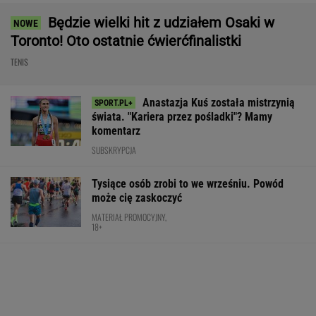
Wnętrze? Klasa światowa. Jazda? Uzależnia.
Ta perełka z Bawarii to czysta perfekcja!
MATERIAŁ PROMOCYJNY
O której godzinie mecz Świątek - Sznajder w
Toronto? Jest decyzja
TENIS