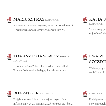
MARIUSZ FRAS
KASIA 
KATOWICE
KATOWICE
Z wielkim smutkiem żegnamy redaktora Wiadomości
"Nie szukaj per
Ubezpieczeniowych, cenionego specjalistę w...
miłość nieśmie
TOMASZ DZIANOWICZ
EWA ŻU
WIEK: 90
KATOWICE
SZCZE
Dnia 9 września 2025 roku zmarł w wieku 90 lat
"Zobaczymy się
Tomasz Dzianowicz Pedagog i wychowawca w...
eonie?" cyt. R
ROMAN GER
KATOWICE
KATOWICE
Z głębokim smutkiem i niewysłowionym żalem
Podziękowania
informujemy, że 20 sierpnia 2025 roku odszedł Śp....
słowami otuchy 