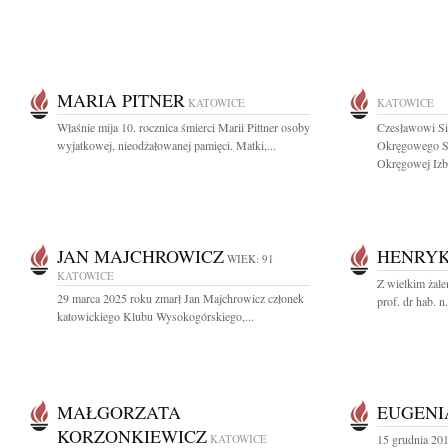
MARIA PITNER
KATOWICE
KATOWICE
Właśnie mija 10. rocznica śmierci Marii Pittner osoby
Czesławowi Si
wyjatkowej, nieodżałowanej pamięci. Matki,...
Okręgowego Są
Okręgowej Izby
JAN MAJCHROWICZ
HENRYK
WIEK: 91
KATOWICE
Z wielkim żale
29 marca 2025 roku zmarł Jan Majchrowicz członek
prof. dr hab. 
katowickiego Klubu Wysokogórskiego,...
MAŁGORZATA
EUGENI
KORZONKIEWICZ
KATOWICE
15 grudnia 20