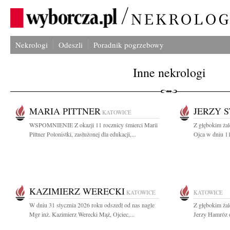
Nekrologi
Odeszli
Poradnik pogrzebowy
Inne nekrologi
MARIA PITTNER
JERZY 
KATOWICE
WSPOMNIENIE Z okazji 11 rocznicy śmierci Marii
Z głębokim ża
Pittner Polonistki, zasłużonej dla edukacji,...
Ojca w dniu 11
KAZIMIERZ WERECKI
KATOWICE
KATOWICE
W dniu 31 stycznia 2026 roku odszedł od nas nagle
Z głębokim ża
Mgr inż. Kazimierz Werecki Mąż, Ojciec,...
Jerzy Hamróz d