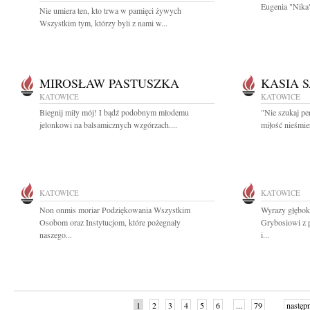
Eugenia "Nika"
Nie umiera ten, kto trwa w pamięci żywych
Wszystkim tym, którzy byli z nami w...
MIROSŁAW PASTUSZKA
KASIA 
KATOWICE
KATOWICE
Biegnij miły mój! I bądź podobnym młodemu
"Nie szukaj per
jelonkowi na balsamicznych wzgórzach....
miłość nieśmie
KATOWICE
KATOWICE
Non onmis moriar Podziękowania Wszystkim
Wyrazy głębok
Osobom oraz Instytucjom, które pożegnały
Grybosiowi z 
naszego...
i...
1
2
3
4
5
6
...
79
następ