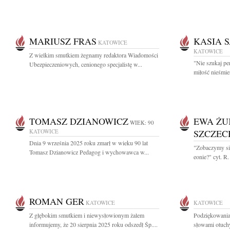
MARIUSZ FRAS
KASIA 
KATOWICE
KATOWICE
Z wielkim smutkiem żegnamy redaktora Wiadomości
"Nie szukaj per
Ubezpieczeniowych, cenionego specjalistę w...
miłość nieśmie
TOMASZ DZIANOWICZ
EWA ŻU
WIEK: 90
KATOWICE
SZCZE
Dnia 9 września 2025 roku zmarł w wieku 90 lat
"Zobaczymy się
Tomasz Dzianowicz Pedagog i wychowawca w...
eonie?" cyt. R
ROMAN GER
KATOWICE
KATOWICE
Z głębokim smutkiem i niewysłowionym żalem
Podziękowania
informujemy, że 20 sierpnia 2025 roku odszedł Śp....
słowami otuchy 