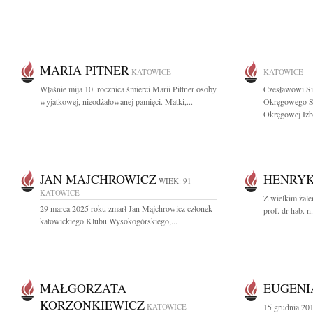
MARIA PITNER
KATOWICE
KATOWICE
Właśnie mija 10. rocznica śmierci Marii Pittner osoby
Czesławowi Si
wyjatkowej, nieodżałowanej pamięci. Matki,...
Okręgowego Są
Okręgowej Izby
JAN MAJCHROWICZ
HENRYK
WIEK: 91
KATOWICE
Z wielkim żale
29 marca 2025 roku zmarł Jan Majchrowicz członek
prof. dr hab. 
katowickiego Klubu Wysokogórskiego,...
MAŁGORZATA
EUGENI
KORZONKIEWICZ
KATOWICE
15 grudnia 20