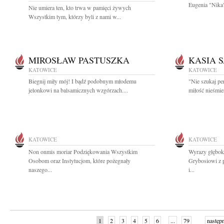
Eugenia "Nika"
Nie umiera ten, kto trwa w pamięci żywych
Wszystkim tym, którzy byli z nami w...
MIROSŁAW PASTUSZKA
KASIA 
KATOWICE
KATOWICE
Biegnij miły mój! I bądź podobnym młodemu
"Nie szukaj per
jelonkowi na balsamicznych wzgórzach....
miłość nieśmie
KATOWICE
KATOWICE
Non onmis moriar Podziękowania Wszystkim
Wyrazy głębok
Osobom oraz Instytucjom, które pożegnały
Grybosiowi z 
naszego...
i...
1
2
3
4
5
6
...
79
następ