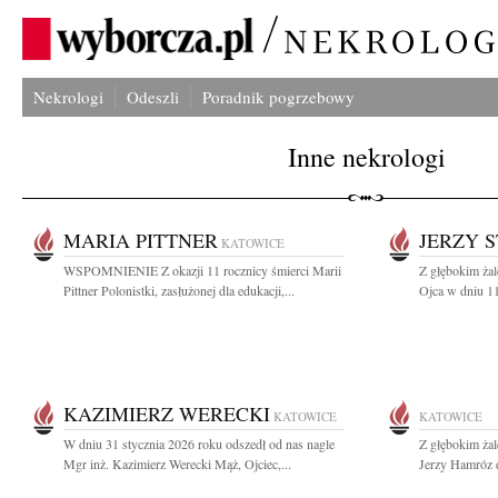
Nekrologi
Odeszli
Poradnik pogrzebowy
Inne nekrologi
MARIA PITTNER
JERZY 
KATOWICE
WSPOMNIENIE Z okazji 11 rocznicy śmierci Marii
Z głębokim ża
Pittner Polonistki, zasłużonej dla edukacji,...
Ojca w dniu 11
KAZIMIERZ WERECKI
KATOWICE
KATOWICE
W dniu 31 stycznia 2026 roku odszedł od nas nagle
Z głębokim ża
Mgr inż. Kazimierz Werecki Mąż, Ojciec,...
Jerzy Hamróz d