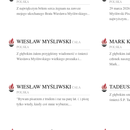
POLSKA
POLSKA
Z największym bólem serca żegnam na zawsze
29 marca 2026
mojego ukochanego Brata Wiesława Myśliwskiego...
Myśliwski Pis
najwyższym...
WIESŁAW MYŚLIWSKI
MARK K
CAŁA
POLSKA
POLSKA
Z głębokim żalem przyjęliśmy wiadomość o śmierci
Z głębokim ża
Wiesława Myśliwskiego wielkiego prozaika i...
członek nasze
Mark...
WIESŁAW MYŚLIWSKI
TADEUS
CAŁA
POLSKA
Z głębokim sm
"Bywam pisarzem z trudem i raz na parę lat. ( ) piszę
śmierci Ś.P. T
tylko wtedy, kiedy coś mnie wybierze,...