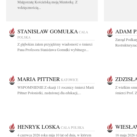
Małgorzatę Kościelską moją Mentorkę. Z
wdzięcznością...
STANISŁAW GOMUŁKA
ADAM P
CAŁA
POLSKA
Zarząd Podkar
Z głębokim żalem przyjęliśmy wiadomość o śmierci
Restrukturyzac
Pana Profesora Stanisława Gomułki wybitnego...
MARIA PITTNER
ZDZISŁ
KATOWICE
WSPOMNIENIE Z okazji 11 rocznicy śmierci Marii
Z wielkim smu
Pittner Polonistki, zasłużonej dla edukacji,...
śmierci Prof. 
HENRYK LOSKA
WIESŁA
CAŁA POLSKA
4 czerwca 2026 roku mija 10 lat od dnia, w którym
16 maja 2026 r