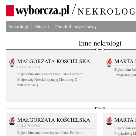
Nekrologi
Odeszli
Poradnik pogrzebowy
Inne nekrologi
MAŁGORZATA KOŚCIELSKA
MARTA 
CAŁA POLSKA
Z głębokim ża
Z głębokim smutkiem żegnam Panią Profesor
Przyjaciółkę M
Małgorzatę Kościelską moją Mentorkę. Z
wdzięcznością...
MAŁGORZATA KOŚCIELSKA
MARTA 
CAŁA POLSKA
Z głębokim ża
Z głębokim smutkiem żegnam Panią Profesor
Przyjaciółkę M