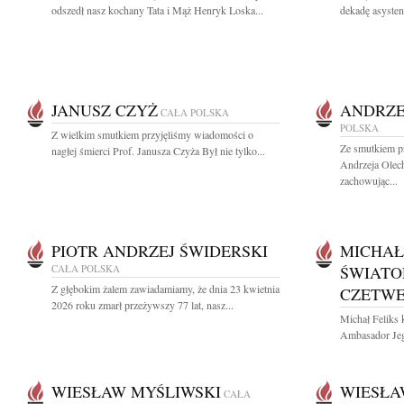
odszedł nasz kochany Tata i Mąż Henryk Loska...
dekadę asysten
JANUSZ CZYŻ
ANDRZE
CAŁA POLSKA
POLSKA
Z wielkim smutkiem przyjęliśmy wiadomości o
Ze smutkiem p
nagłej śmierci Prof. Janusza Czyża Był nie tylko...
Andrzeja Olec
zachowując...
PIOTR ANDRZEJ ŚWIDERSKI
MICHAŁ 
CAŁA POLSKA
ŚWIATO
Z głębokim żalem zawiadamiamy, że dnia 23 kwietnia
CZETWE
2026 roku zmarł przeżywszy 77 lat, nasz...
Michał Feliks 
Ambasador Jeg
WIESŁAW MYŚLIWSKI
WIESŁA
CAŁA