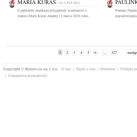
MARIA KURAŚ
PAULIN
CAŁA POLSKA
Z głębokim smutkiem przyjęliśmy wiadomość o
Pamięci Paulin
śmierci Marii Kuraś zmarłej 12 marca 2026 roku...
najcudowniejsz
1
2
3
4
5
6
...
327
następ
Copyright © Wyborcza sp. z o.o.
O nas
Staże u nas
Reklama
Polityka 
Ustawienia prywatności