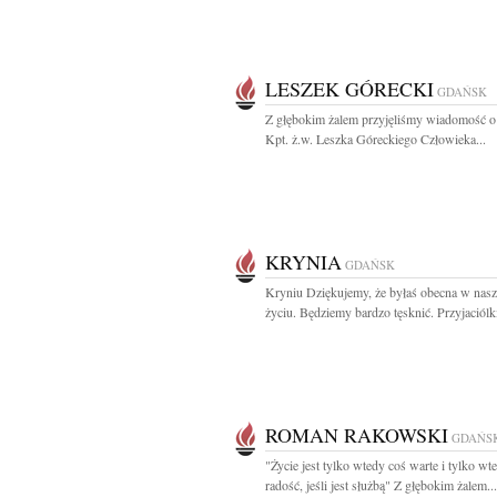
LESZEK GÓRECKI
GDAŃSK
Z głębokim żalem przyjęliśmy wiadomość o
Kpt. ż.w. Leszka Góreckiego Człowieka...
KRYNIA
GDAŃSK
Kryniu Dziękujemy, że byłaś obecna w nas
życiu. Będziemy bardzo tęsknić. Przyjaciólk
ROMAN RAKOWSKI
GDAŃS
"Życie jest tylko wtedy coś warte i tylko wt
radość, jeśli jest służbą" Z głębokim żalem...