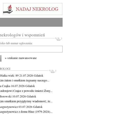
 nekrologów i wspomnień
wisko lub numer ogłoszenia:
+ szukanie zaawansowane
KROLOGI
 Halka
wiek: 89
21.07.2026
Gdańsk
kim żalem i smutkiem żegnamy naszego...
a Czajka
16.07.2026
Gdańsk
ndrzejowi Czajce z powodu śmierci Żony...
Borowski
10.07.2026
Gdańsk
kim smutkiem przyjęłyśmy wiadomość, że...
Augustynowicz
03.07.2026
Gdańsk
Augustynowicz z domu Hinz (1979-2024)...