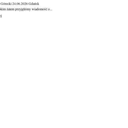
 Górecki
24.06.2026
Gdańsk
okim żalem przyjęliśmy wiadomość o...
ej