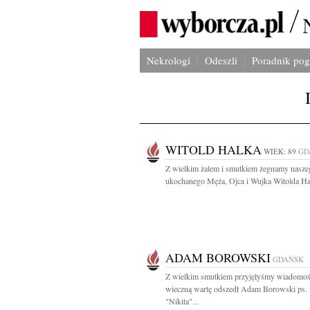
Nekrologi
Odeszli
Poradnik po
WITOLD HALKA
WIEK: 89
GD
Z wielkim żalem i smutkiem żegnamy nasze
ukochanego Męża, Ojca i Wujka Witolda Hal
ADAM BOROWSKI
GDAŃSK
Z wielkim smutkiem przyjęłyśmy wiadomość
wieczną wartę odszedł Adam Borowski ps.
"Nikita"...