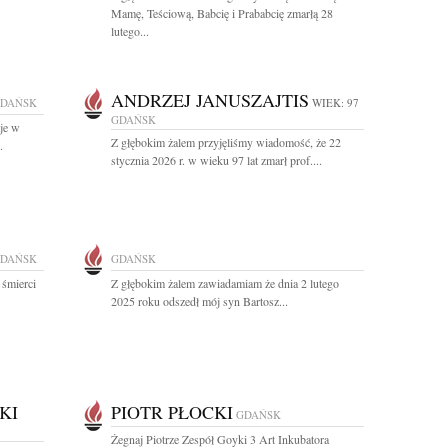
Mamę, Teściową, Babcię i Prababcię zmarłą 28
lutego...
ANDRZEJ JANUSZAJTIS
DAŃSK
WIEK: 97
GDAŃSK
aje w
Z głębokim żalem przyjęliśmy wiadomość, że 22
.
stycznia 2026 r. w wieku 97 lat zmarł prof....
DAŃSK
GDAŃSK
 śmierci
Z głębokim żalem zawiadamiam że dnia 2 lutego
2025 roku odszedł mój syn Bartosz...
KI
PIOTR PŁOCKI
GDAŃSK
Żegnaj Piotrze Zespół Goyki 3 Art Inkubatora