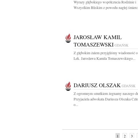
Wyrazy głębokiego współczucia Rodzinie i
Wszystkim Bliskim z powodu nagłej śmierci
JAROSŁAW KAMIL
TOMASZEWSKI
GDAŃSK
Z głębokim żalem przyjęliśmy wiadomość o
Lek. Jarosława Kamila Tomaszewskiego...
DARIUSZ OLSZAK
GDAŃSK
Z ogromnym smutkiem żegnamy naszego dr
Przyjaciela adwokata Dariusza Olszaka Czł
o...
1
2
3