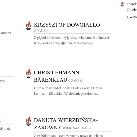
Leszek
Z głęb
+ więc
KRZYSZTOF DOWGIAŁŁO
GDAŃSK
 śmierci
Z głębokim żalem przyjęliśmy wiadomość o śmierci
Krzysztofa Dowgiałły działacza opozycji...
CHRIS LEHMANN-
BÄRENKLAU
zym
GDAŃSK
i
Dom Ronalda McDonalda Polska żegna Chrisa
Lehmann-Bärenklau Wieloletniego członka...
DANUTA WIERZBIŃSKA-
K
ZARÓWNY
edy daje
WIEK: 94
GDAŃSK
Z głębokim smutkiem żegnamy naszą ukochaną