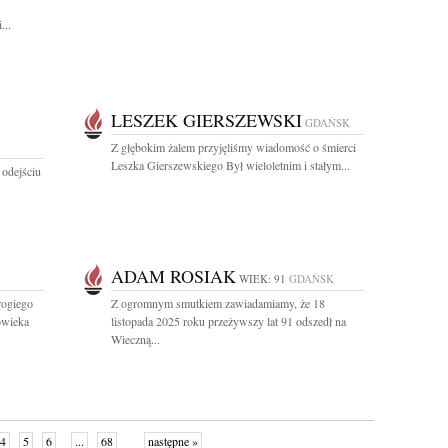
...
LESZEK GIERSZEWSKI
GDAŃSK
Z głębokim żalem przyjęliśmy wiadomość o śmierci
Leszka Gierszewskiego Był wieloletnim i stałym...
 odejściu
ADAM ROSIAK
WIEK: 91
GDAŃSK
ogiego
Z ogromnym smutkiem zawiadamiamy, że 18
owieka
listopada 2025 roku przeżywszy lat 91 odszedł na
Wieczną...
4
5
6
...
68
następne »