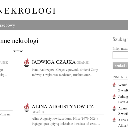
grzebowy
Inne nekrologi
Szukaj
Imię i naz
JADWIGA CZAJKA
AŃSK
GDAŃSK
go
Panu Andrzejowi Czajce z powodu śmierci Żony
kę...
Jadwigi Czajki oraz Rodzinie, Bliskim oraz...
INNE NE
Witold
Z wiel
Jadwig
Panu A
ALINA AUGUSTYNOWICZ
Adam 
GDAŃSK
Z wiel
, że na
Alina Augustynowicz z domu Hinz (1979-2024)
Alina 
Piątego lipca upłyną dokładnie dwa lata od czasu...
Alina 