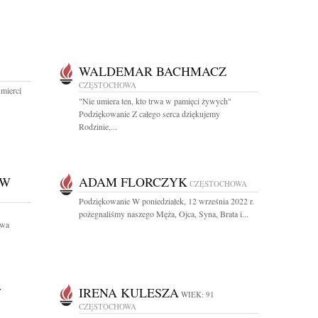
WALDEMAR BACHMACZ
CZĘSTOCHOWA
mierci
"Nie umiera ten, kto trwa w pamięci żywych"
Podziękowanie Z całego serca dziękujemy
Rodzinie,...
OW
ADAM FLORCZYK
CZĘSTOCHOWA
Podziękowanie W poniedziałek, 12 września 2022 r.
pożegnaliśmy naszego Męża, Ojca, Syna, Brata i...
owa
W
IRENA KULESZA
WIEK: 91
CZĘSTOCHOWA