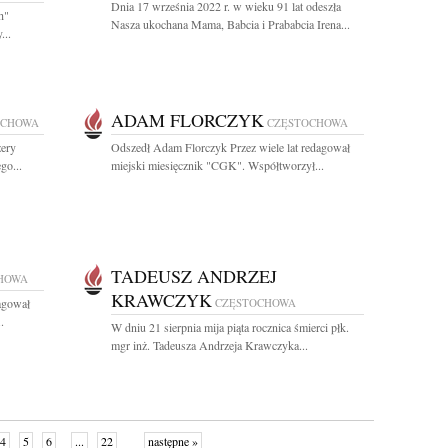
Dnia 17 września 2022 r. w wieku 91 lat odeszła
h"
Nasza ukochana Mama, Babcia i Prababcia Irena...
...
ADAM FLORCZYK
OCHOWA
CZĘSTOCHOWA
zery
Odszedł Adam Florczyk Przez wiele lat redagował
go...
miejski miesięcznik "CGK". Współtworzył...
TADEUSZ ANDRZEJ
HOWA
KRAWCZYK
agował
CZĘSTOCHOWA
.
W dniu 21 sierpnia mija piąta rocznica śmierci płk.
mgr inż. Tadeusza Andrzeja Krawczyka...
4
5
6
...
22
następne »