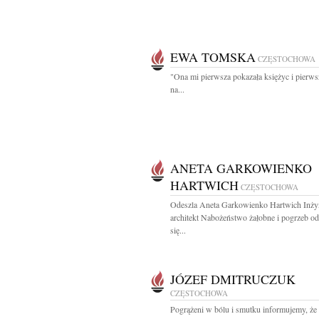
EWA TOMSKA
CZĘSTOCHOWA
"Ona mi pierw­sza po­ka­za­ła księ­życ i pierw­
na...
ANETA GARKOWIENKO
HARTWICH
CZĘSTOCHOWA
Odeszla Aneta Garkowienko Hartwich Inży
architekt Nabożeństwo żałobne i pogrzeb o
się...
JÓZEF DMITRUCZUK
CZĘSTOCHOWA
Pogrążeni w bólu i smutku informujemy, że