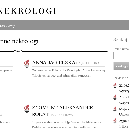
grzebowy
Inne nekrologi
Szukaj
Imię i naz
ANNA JAGIELSKA
CZĘSTOCHOWA
 wsparcia
Wspomnienie Tribute dla Pani Sędzi Anny Jagielskiej
Tribute to, respect and admiration oznacza...
INNE NE
22.06
Wyrazy
Anna J
Wspomn
ZYGMUNT ALEKSANDER
Małgor
ROLAT
Ukochan
WA
CZĘSTOCHOWA
Zygmun
dziejska
1 lipca - w dniu urodzin błp. Zygmunta Aleksandra
1 lipca
Rolata memorialnie otaczamy Go modlitwą - w...