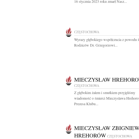
16 stycznia 2023 roku zmarł Nasz...
CZĘSTOCHOWA
Wyrazy głębokiego współczucia z powodu ś
Rodziców Dr. Grzegorzowi...
MIECZYSŁAW HREHOR
CZĘSTOCHOWA
Z głębokim żalem i smutkiem przyjęliśmy
wiadomość o śmierci Mieczysława Hrehor
Prezesa Klubu...
MIECZYSŁAW ZBIGNIE
HREHORÓW
CZĘSTOCHOWA