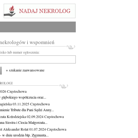
 nekrologów i wspomnień
wisko lub numer ogłoszenia:
+ szukanie zaawansowane
KROLOGI
.2026
Częstochowa
 głębokiego współczucia oraz...
agielska
03.11.2025
Częstochowa
ienie Tribute dla Pani Sędzi Anny...
zata Kołodziejska
02.09.2024
Częstochowa
a Siostra i Ciocia Małgorzata...
t Aleksander Rolat
01.07.2024
Częstochowa
 - w dniu urodzin błp. Zygmunta...