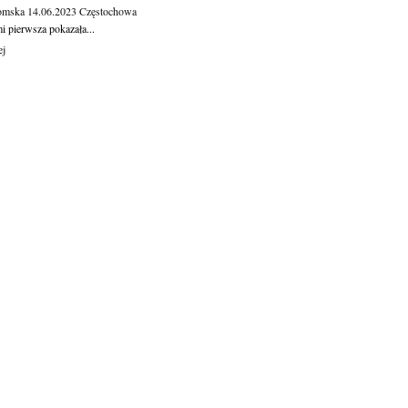
omska
14.06.2023
Częstochowa
 pierw­sza po­ka­za­ła...
ej