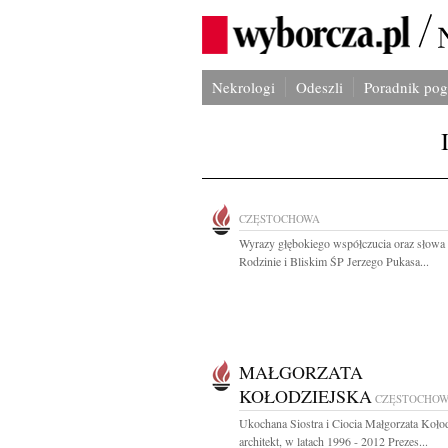
Nekrologi
Odeszli
Poradnik po
CZĘSTOCHOWA
Wyrazy głębokiego współczucia oraz słowa
Rodzinie i Bliskim ŚP Jerzego Pukasa...
MAŁGORZATA
KOŁODZIEJSKA
CZĘSTOCHO
Ukochana Siostra i Ciocia Małgorzata Koło
architekt, w latach 1996 - 2012 Prezes...