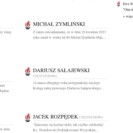
Ewa T
"Ona mi
+ więc
MICHAŁ ZYMLIŃSKI
szy śnieg
Z żalem zawiadamiamy, że w dniu 20 kwietnia 2023
roku zmarł w wieku lat 80 Michał Zymliński Mąż,...
DARIUSZ SAŁAJEWSKI
CZĘSTOCHOWA
14 marca ubiegłego roku pożegnaliśmy naszego
nier
Kolegę radcę prawnego Dariusza Sałajewskiego...
dbędzie
JACEK ROZPĘDEK
CZĘSTOCHOWA
"Śpieszmy się kochać ludzi, tak szybko odchodzą"
 w dniu
Ks. Twardowski Podziękowanie Wszystkim,...