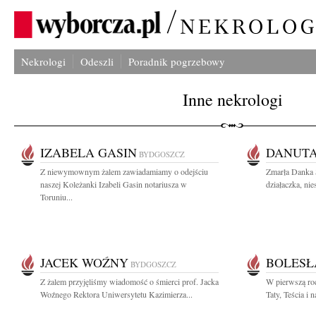
Nekrologi
Odeszli
Poradnik pogrzebowy
Inne nekrologi
IZABELA GASIN
DANUTA
BYDGOSZCZ
Z niewymownym żalem zawiadamiamy o odejściu
Zmarła Danka 
naszej Koleżanki Izabeli Gasin notariusza w
działaczka, nie
Toruniu...
JACEK WOŹNY
BOLESŁ
BYDGOSZCZ
Z żalem przyjęliśmy wiadomość o śmierci prof. Jacka
W pierwszą ro
Woźnego Rektora Uniwersytetu Kazimierza...
Taty, Teścia i 