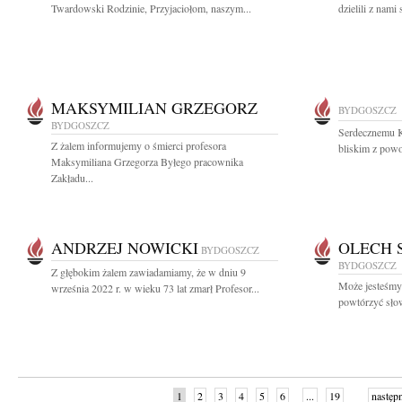
Twardowski Rodzinie, Przyjaciołom, naszym...
dzielili z nami 
MAKSYMILIAN GRZEGORZ
BYDGOSZCZ
BYDGOSZCZ
Serdecznemu K
Z żalem informujemy o śmierci profesora
bliskim z powo
Maksymiliana Grzegorza Byłego pracownika
Zakładu...
ANDRZEJ NOWICKI
OLECH 
BYDGOSZCZ
BYDGOSZCZ
Z głębokim żalem zawiadamiamy, że w dniu 9
Może jesteśmy 
września 2022 r. w wieku 73 lat zmarł Profesor...
powtórzyć słow
1
2
3
4
5
6
...
19
następ