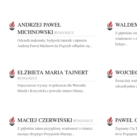
ANDRZEJ PAWEŁ
WALDEM
MICHNOWSKI
BYDGOSZCZ
Z głębokim smu
wiadomość o ś
Odszedł znakomity, bydgoski taternik i alpinista
byłego...
Andrzej Paweł Michnowski Pogrzeb odbędzie się...
ELŻBIETA MARIA TAJNERT
WOJCIE
BYDGOSZCZ
Świat dziś wiel
Najszczersze wyrazy współczucia dla Weroniki,
odszedł pełen 
Mirelli i Krzysztofa z powodu śmierci Mamy...
MACIEJ CZERWIŃSKI
PAWEŁ 
BYDGOSZCZ
Z głębokim żalem przyjęliśmy wiadomość o śmierci
Żegnamy Cię Tat
naszego drogiego Przyjaciela Macieja...
levis Pogrążon