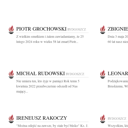
PIOTR GROCHOWSKI
ZBIGNI
BYDGOSZCZ
Z wielkim smutkiem i żalem zawiadamiamy, że 25
Dnia 3 maja 20
lutego 2024 roku w wieku 58 lat zmarł Piotr...
60 lat nasz nie
MICHAŁ RUDOWSKI
LEONAR
BYDGOSZCZ
Nie umiera ten, kto żyje w pamięci Rok temu 5
Podziękowanie
kwietnia 2022 przedwcześnie odszedł od Nas
Bruskiemu, Wi
mający...
IRENEUSZ RAKOCZY
BYDGOSZCZ
"Można odejść na zawsze, by stale być blisko" Ks. J.
Wszystkim, któ