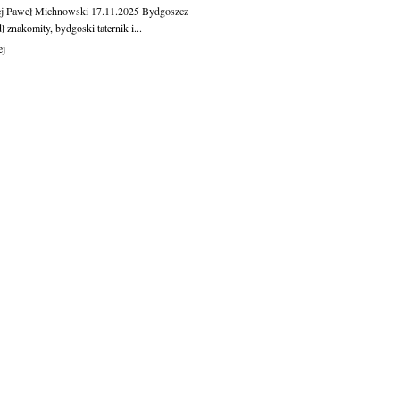
j Paweł Michnowski
17.11.2025
Bydgoszcz
 znakomity, bydgoski taternik i...
ej