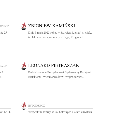
ZBIGNIEW KAMIŃSKI
OSZCZ
 że 25
Dnia 3 maja 2023 roku, w Szwajcarii, zmarł w wieku
..
60 lat nasz niezapomniany Kolega, Przyjaciel...
LEONARD PIETRASZAK
OSZCZ
u 5
Podziękowanie Prezydentowi Bydgoszczy Rafałowi
as
Bruskiemu, Wicemarszałkowi Województwa...
BYDGOSZCZ
o" Ks. J.
Wszystkim, którzy w tak bolesnych dla nas chwilach