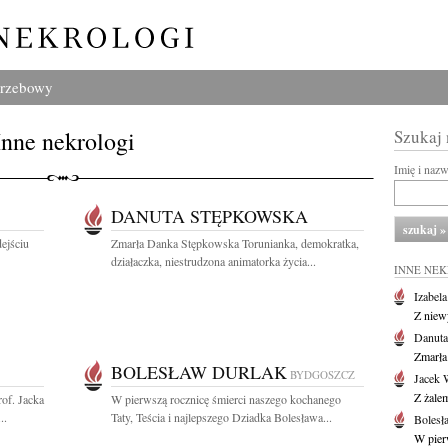
grzebowy
Inne nekrologi
Szukaj
Imię i naz
DANUTA STĘPKOWSKA
ejściu
Zmarła Danka Stępkowska Torunianka, demokratka,
działaczka, niestrudzona animatorka życia...
INNE NE
Izabel
Z niew
Danuta
Zmarła
BOLESŁAW DURLAK
BYDGOSZCZ
Jacek 
Z żalem
of. Jacka
W pierwszą rocznicę śmierci naszego kochanego
..
Taty, Teścia i najlepszego Dziadka Bolesława...
Bolesł
W pier