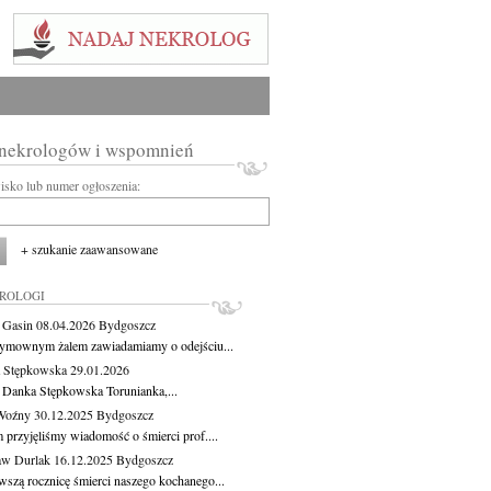
 nekrologów i wspomnień
wisko lub numer ogłoszenia:
+ szukanie zaawansowane
KROLOGI
a Gasin
08.04.2026
Bydgoszcz
ymownym żalem zawiadamiamy o odejściu...
 Stępkowska
29.01.2026
 Danka Stępkowska Torunianka,...
Woźny
30.12.2025
Bydgoszcz
 przyjęliśmy wiadomość o śmierci prof....
aw Durlak
16.12.2025
Bydgoszcz
wszą rocznicę śmierci naszego kochanego...