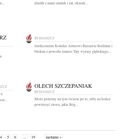
...
dzielili z nami smutek i żal, okazali...
RZ
BYDGOSZCZ
Serdecznemu Koledze Arturowi Burzawie Rodzinie i
bliskim z powodu śmierci Taty wyrazy głębokiego...
a
OLECH SZCZEPANIAK
SZCZ
BYDGOSZCZ
 9
Może jesteśmy na tym świecie po to, żeby na końcu
or...
powtórzyć słowa, jakie Bóg...
4
5
6
...
19
następne »