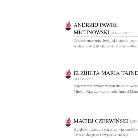
ANDRZEJ PAWEŁ
MICHNOWSKI
BYDGOSZCZ
Odszedł znakomity, bydgoski taternik i alpin
Andrzej Paweł Michnowski Pogrzeb odbędzi
ELŻBIETA MARIA TAJN
BYDGOSZCZ
Najszczersze wyrazy współczucia dla Weron
Mirelli i Krzysztofa z powodu śmierci Mamy
MACIEJ CZERWIŃSKI
BYD
Z głębokim żalem przyjęliśmy wiadomość o
naszego drogiego Przyjaciela Macieja...