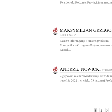
Twardowski Rodzinie, Przyjaciołom, naszym
MAKSYMILIAN GRZEGO
BYDGOSZCZ
Z żalem informujemy o śmierci profesora
Maksymiliana Grzegorza Byłego pracownik
Zakładu...
ANDRZEJ NOWICKI
BYDGO
Z głębokim żalem zawiadamiamy, że w dniu
września 2022 r. w wieku 73 lat zmarł Profes
1
2
3