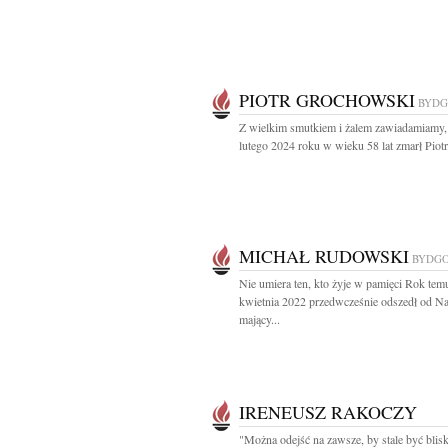
PIOTR GROCHOWSKI
BYDG
Z wielkim smutkiem i żalem zawiadamiamy,
lutego 2024 roku w wieku 58 lat zmarł Piotr.
MICHAŁ RUDOWSKI
BYDG
Nie umiera ten, kto żyje w pamięci Rok tem
kwietnia 2022 przedwcześnie odszedł od N
mający...
IRENEUSZ RAKOCZY
"Można odejść na zawsze, by stale być blisk