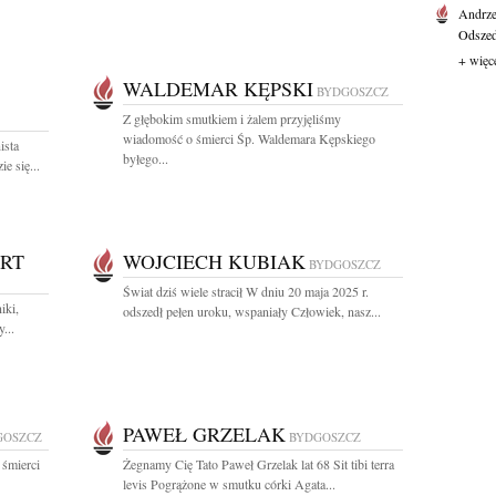
Andrze
Odszedł
+ więc
WALDEMAR KĘPSKI
BYDGOSZCZ
Z głębokim smutkiem i żalem przyjęliśmy
wiadomość o śmierci Śp. Waldemara Kępskiego
ista
byłego...
e się...
ERT
WOJCIECH KUBIAK
BYDGOSZCZ
Świat dziś wiele stracił W dniu 20 maja 2025 r.
iki,
odszedł pełen uroku, wspaniały Człowiek, nasz...
...
PAWEŁ GRZELAK
GOSZCZ
BYDGOSZCZ
 śmierci
Żegnamy Cię Tato Paweł Grzelak lat 68 Sit tibi terra
levis Pogrążone w smutku córki Agata...