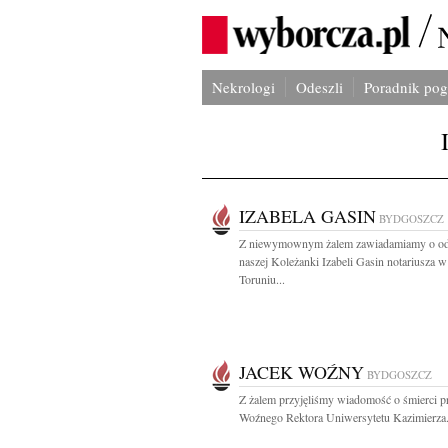
Nekrologi
Odeszli
Poradnik po
IZABELA GASIN
BYDGOSZCZ
Z niewymownym żalem zawiadamiamy o od
naszej Koleżanki Izabeli Gasin notariusza w
Toruniu...
JACEK WOŹNY
BYDGOSZCZ
Z żalem przyjęliśmy wiadomość o śmierci pr
Woźnego Rektora Uniwersytetu Kazimierza.