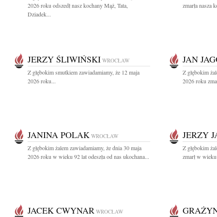
2026 roku odszedł nasz kochany Mąż, Tata,
zmarła nasza k
Dziadek...
JERZY ŚLIWIŃSKI
JAN JA
WROCŁAW
Z głębokim smutkiem zawiadamiamy, że 12 maja
Z głębokim ża
2026 roku...
2026 roku zmarł
JANINA POLAK
JERZY J
WROCŁAW
Z głębokim żalem zawiadamiamy, że dnia 30 maja
Z głębokim żal
2026 roku w wieku 92 lat odeszła od nas ukochana...
zmarł w wieku 9
JACEK CWYNAR
GRAŻY
WROCŁAW