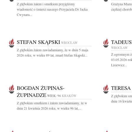
Z głębokim żalem i smutkiem przyjęliśmy
Grażyna Mazur 
wiadomość o śmierci naszego Przyjaciela Dr Jacka
ciężkiej choro
Cwynara...
STEFAN SKĄPSKI
TADEUS
WROCŁAW
WROCŁAW
Z głębokim żalem zawiadamiamy, że w dniu 5 maja
Z ogromnym ża
2026 roku, w wieku 89 lat, zmarł Stefan Skąpski...
03.05.2026 rok
Lisiewicz...
BOGDAN ŻUPINAS-
TERESA
ŻUPINADZE
WIEK: 96
KRAKÓW
Z głębokim sm
dniu 16 kwietn
Z głębokim smutkiem i żalem zawiadamiamy, że w
dniu 21 kwietnia 2026 roku, w wieku 96 lat,...