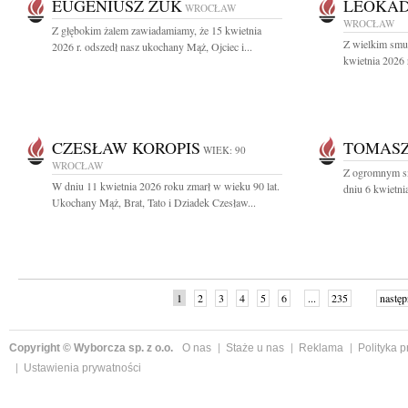
EUGENIUSZ ŻUK
LEOKAD
WROCŁAW
WROCŁAW
Z głębokim żalem zawiadamiamy, że 15 kwietnia
Z wielkim smu
2026 r. odszedł nasz ukochany Mąż, Ojciec i...
kwietnia 2026 
CZESŁAW KOROPIS
TOMAS
WIEK: 90
WROCŁAW
Z ogromnym sm
W dniu 11 kwietnia 2026 roku zmarł w wieku 90 lat.
dniu 6 kwietni
Ukochany Mąż, Brat, Tato i Dziadek Czesław...
1
2
3
4
5
6
...
235
następ
Copyright © Wyborcza sp. z o.o.
O nas
Staże u nas
Reklama
Polityka 
Ustawienia prywatności