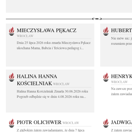
MIECZYSŁAWA PĘKACZ
HUBERT
WROCŁAW
Nie mów nic: ju
Dnia 25 lipca 2026 roku zmarła Mieczysława Pękacz
rozumiem przed
ukochana Mama, Babcia i Teściowa pedagog i...
HALINA HANNA
HENRYK
KOŚCIELNIAK
WROCŁAW
WROCŁAW
Na zawsze poz
Halina Hanna Kościelniak Zmarła 30.06.2026 roku
żalem zawiadam
Pogrzeb odbędzie się w dniu 4.08.2026 roku na...
PIOTR OLICHWER
JADWIG
WROCŁAW
Z głębokim żalem zawiadamiamy, że dnia 7 lipca
Z żalem zawia