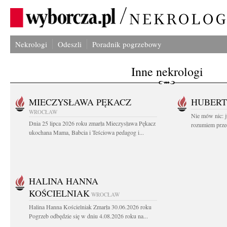
Nekrologi
Odeszli
Poradnik pogrzebowy
Inne nekrologi
MIECZYSŁAWA PĘKACZ
HUBERT
WROCŁAW
Nie mów nic: ju
Dnia 25 lipca 2026 roku zmarła Mieczysława Pękacz
rozumiem przed
ukochana Mama, Babcia i Teściowa pedagog i...
HALINA HANNA
KOŚCIELNIAK
WROCŁAW
Halina Hanna Kościelniak Zmarła 30.06.2026 roku
Pogrzeb odbędzie się w dniu 4.08.2026 roku na...