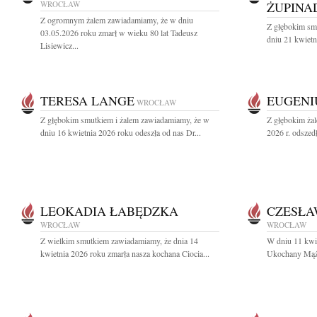
WROCŁAW
ŻUPINA
Z ogromnym żalem zawiadamiamy, że w dniu
Z głębokim sm
03.05.2026 roku zmarł w wieku 80 lat Tadeusz
dniu 21 kwietn
Lisiewicz...
TERESA LANGE
EUGENI
WROCŁAW
Z głębokim smutkiem i żalem zawiadamiamy, że w
Z głębokim ża
dniu 16 kwietnia 2026 roku odeszła od nas Dr...
2026 r. odszed
LEOKADIA ŁABĘDZKA
CZESŁA
WROCŁAW
WROCŁAW
Z wielkim smutkiem zawiadamiamy, że dnia 14
W dniu 11 kwie
kwietnia 2026 roku zmarła nasza kochana Ciocia...
Ukochany Mąż, 