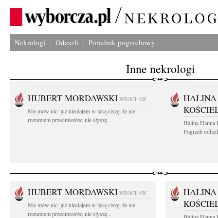
Nekrologi
Odeszli
Poradnik pogrzebowy
Inne nekrologi
HUBERT MORDAWSKI
HALINA
WROCŁAW
KOŚCIE
Nie mów nic: już uleciałem w taką ciszę, że nie
rozumiem przedmiotów, nie słyszę...
Halina Hanna 
Pogrzeb odbędz
HUBERT MORDAWSKI
HALINA
WROCŁAW
KOŚCIE
Nie mów nic: już uleciałem w taką ciszę, że nie
rozumiem przedmiotów, nie słyszę...
Halina Hanna 