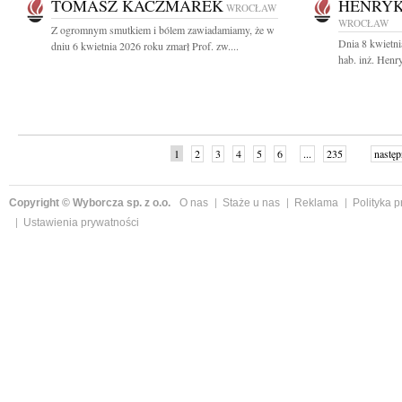
TOMASZ KACZMAREK
HENRYK
WROCŁAW
WROCŁAW
Z ogromnym smutkiem i bólem zawiadamiamy, że w
Dnia 8 kwietni
dniu 6 kwietnia 2026 roku zmarł Prof. zw....
hab. inż. Henr
1
2
3
4
5
6
...
235
następ
Copyright © Wyborcza sp. z o.o.
O nas
Staże u nas
Reklama
Polityka 
Ustawienia prywatności