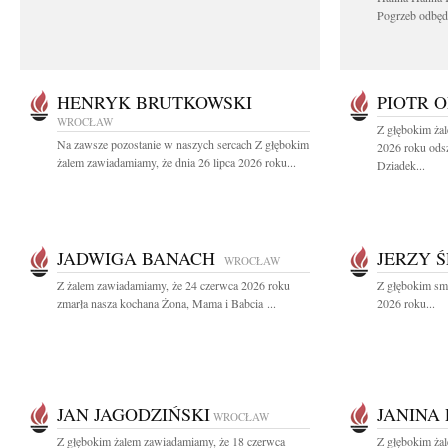
Pogrzeb odbędz
HENRYK BRUTKOWSKI
PIOTR 
WROCŁAW
Z głębokim żal
Na zawsze pozostanie w naszych sercach Z głębokim
2026 roku odsz
żalem zawiadamiamy, że dnia 26 lipca 2026 roku...
Dziadek...
JADWIGA BANACH
JERZY Ś
WROCŁAW
Z żalem zawiadamiamy, że 24 czerwca 2026 roku
Z głębokim sm
zmarła nasza kochana Żona, Mama i Babcia ...
2026 roku...
JAN JAGODZIŃSKI
JANINA
WROCŁAW
Z głębokim żalem zawiadamiamy, że 18 czerwca
Z głębokim ża