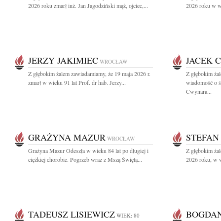
2026 roku zmarł inż. Jan Jagodziński mąż, ojciec,...
2026 roku w wi
JERZY JAKIMIEC
JACEK 
WROCŁAW
Z głębokim żalem zawiadamiamy, że 19 maja 2026 r.
Z głębokim żal
zmarł w wieku 91 lat Prof. dr hab. Jerzy...
wiadomość o śm
Cwynara...
GRAŻYNA MAZUR
STEFAN
WROCŁAW
Grażyna Mazur Odeszła w wieku 84 lat po długiej i
Z głębokim ża
ciężkiej chorobie. Pogrzeb wraz z Mszą Świętą...
2026 roku, w w
TADEUSZ LISIEWICZ
BOGDAN
WIEK: 80