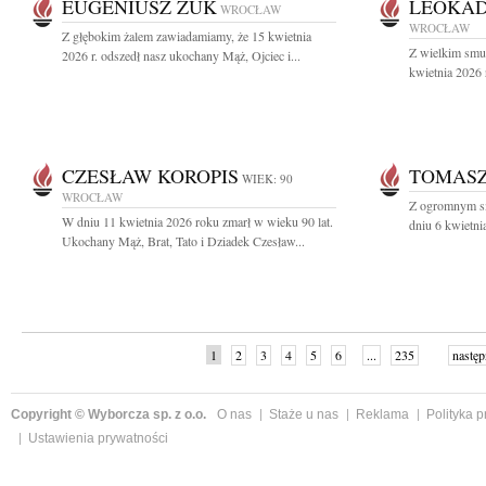
EUGENIUSZ ŻUK
LEOKAD
WROCŁAW
WROCŁAW
Z głębokim żalem zawiadamiamy, że 15 kwietnia
Z wielkim smu
2026 r. odszedł nasz ukochany Mąż, Ojciec i...
kwietnia 2026 
CZESŁAW KOROPIS
TOMAS
WIEK: 90
WROCŁAW
Z ogromnym sm
W dniu 11 kwietnia 2026 roku zmarł w wieku 90 lat.
dniu 6 kwietni
Ukochany Mąż, Brat, Tato i Dziadek Czesław...
1
2
3
4
5
6
...
235
następ
Copyright © Wyborcza sp. z o.o.
O nas
Staże u nas
Reklama
Polityka 
Ustawienia prywatności