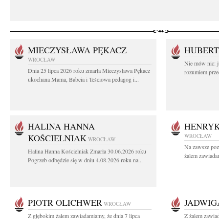
MIECZYSŁAWA PĘKACZ
HUBERT
WROCŁAW
Nie mów nic: ju
Dnia 25 lipca 2026 roku zmarła Mieczysława Pękacz
rozumiem przed
ukochana Mama, Babcia i Teściowa pedagog i...
HALINA HANNA
HENRYK
KOŚCIELNIAK
WROCŁAW
WROCŁAW
Na zawsze poz
Halina Hanna Kościelniak Zmarła 30.06.2026 roku
żalem zawiadam
Pogrzeb odbędzie się w dniu 4.08.2026 roku na...
PIOTR OLICHWER
JADWIG
WROCŁAW
Z głębokim żalem zawiadamiamy, że dnia 7 lipca
Z żalem zawia