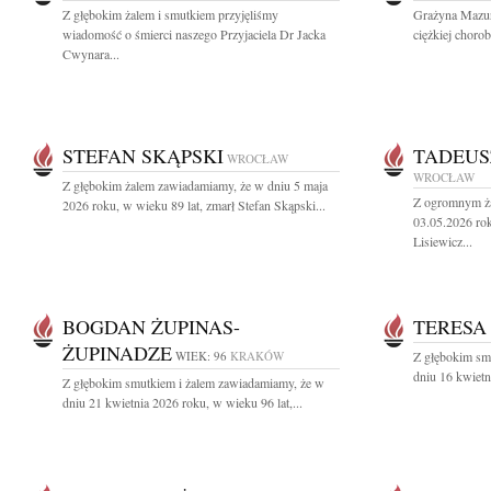
Z głębokim żalem i smutkiem przyjęliśmy
Grażyna Mazur 
wiadomość o śmierci naszego Przyjaciela Dr Jacka
ciężkiej choro
Cwynara...
STEFAN SKĄPSKI
TADEUS
WROCŁAW
WROCŁAW
Z głębokim żalem zawiadamiamy, że w dniu 5 maja
Z ogromnym ża
2026 roku, w wieku 89 lat, zmarł Stefan Skąpski...
03.05.2026 rok
Lisiewicz...
BOGDAN ŻUPINAS-
TERESA
ŻUPINADZE
WIEK: 96
KRAKÓW
Z głębokim sm
dniu 16 kwietn
Z głębokim smutkiem i żalem zawiadamiamy, że w
dniu 21 kwietnia 2026 roku, w wieku 96 lat,...