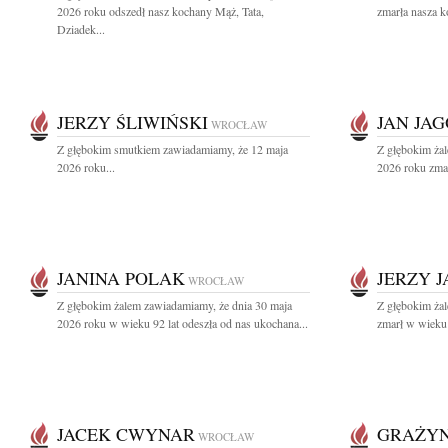
2026 roku odszedł nasz kochany Mąż, Tata,
zmarła nasza k
Dziadek...
JERZY ŚLIWIŃSKI
JAN JA
WROCŁAW
Z głębokim smutkiem zawiadamiamy, że 12 maja
Z głębokim ża
2026 roku...
2026 roku zmarł
JANINA POLAK
JERZY J
WROCŁAW
Z głębokim żalem zawiadamiamy, że dnia 30 maja
Z głębokim żal
2026 roku w wieku 92 lat odeszła od nas ukochana...
zmarł w wieku 9
JACEK CWYNAR
GRAŻY
WROCŁAW