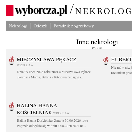
Nekrologi
Odeszli
Poradnik pogrzebowy
Inne nekrologi
MIECZYSŁAWA PĘKACZ
HUBERT
WROCŁAW
Nie mów nic: ju
Dnia 25 lipca 2026 roku zmarła Mieczysława Pękacz
rozumiem przed
ukochana Mama, Babcia i Teściowa pedagog i...
HALINA HANNA
KOŚCIELNIAK
WROCŁAW
Halina Hanna Kościelniak Zmarła 30.06.2026 roku
Pogrzeb odbędzie się w dniu 4.08.2026 roku na...