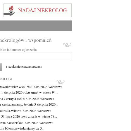
 nekrologów i wspomnień
wisko lub numer ogłoszenia:
+ szukanie zaawansowane
KROLOGI
Downarowicz
wiek: 94
07.08.2026
Warszawa
 1 sierpnia 2026 roku zmarł w wieku 94...
na Czerny-Latek
07.08.2026
Warszawa
 zawiadamiamy, że dnia 3 sierpnia 2026...
lińska-Witort
07.08.2026
Warszawa
 31 lipca 2026 roku zmarła w wieku 78...
zata Kościelska
07.08.2026
Warszawa
kim bólem zawiadamiamy, że 3...