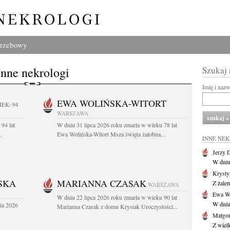
grzebowy
Inne nekrologi
Szukaj
Imię i naz
EWA WOLIŃSKA-WITORT
IEK: 94
WARSZAWA
94 lat
W dniu 31 lipca 2026 roku zmarła w wieku 78 lat
.
Ewa Wolińska-Witort Msza święta żałobna...
INNE NE
Jerzy 
W dniu
Krysty
SKA
MARIANNA CZASAK
Z żalem
WARSZAWA
Ewa Wo
W dniu 22 lipca 2026 roku zmarła w wieku 90 lat
W dniu
ia 2026
Marianna Czasak z domu Krysiak Uroczystości...
Małgor
Z wiel