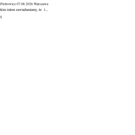
 Piotrowicz
07.08.2026
Warszawa
okim żalem zawiadamiamy, że 1...
ej