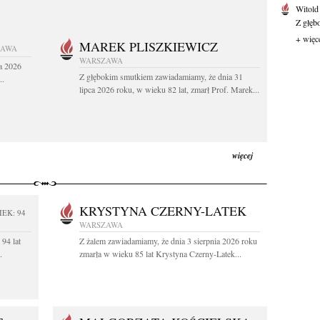
Witold
Z głęb
+ więc
MAREK PLISZKIEWICZ
ZAWA
WARSZAWA
a 2026
Z głębokim smutkiem zawiadamiamy, że dnia 31
..
lipca 2026 roku, w wieku 82 lat, zmarł Prof. Marek...
więcej
KRYSTYNA CZERNY-LATEK
IEK: 94
WARSZAWA
94 lat
Z żalem zawiadamiamy, że dnia 3 sierpnia 2026 roku
.
zmarła w wieku 85 lat Krystyna Czerny-Latek...