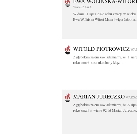
EWA WOLIŃSKA-WITOR
WARSZAWA
W dniu 31 lipca 2026 roku zmarła w wieku 
Ewa Wolińska-Witort Msza święta żałobna..
WITOLD PIOTROWICZ
WA
Z głębokim żalem zawiadamiamy, że 1 sier
roku zmarł nasz ukochany Mąż,...
MARIAN JURECZKO
WARS
Z głębokim żalem zawiadamiamy, że 29 lipc
roku zmarł w wieku 92 lat Marian Jureczko.