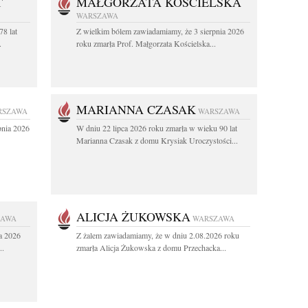
T
MAŁGORZATA KOŚCIELSKA
WARSZAWA
78 lat
Z wielkim bólem zawiadamiamy, że 3 sierpnia 2026
.
roku zmarła Prof. Małgorzata Kościelska...
MARIANNA CZASAK
RSZAWA
WARSZAWA
pnia 2026
W dniu 22 lipca 2026 roku zmarła w wieku 90 lat
Marianna Czasak z domu Krysiak Uroczystości...
ALICJA ŻUKOWSKA
ZAWA
WARSZAWA
a 2026
Z żalem zawiadamiamy, że w dniu 2.08.2026 roku
..
zmarła Alicja Żukowska z domu Przechacka...