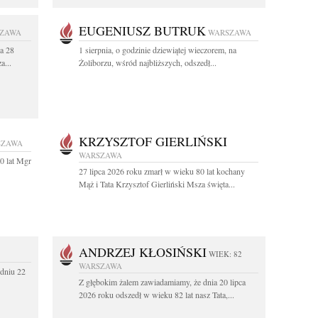
EUGENIUSZ BUTRUK
ZAWA
WARSZAWA
a 28
1 sierpnia, o godzinie dziewiątej wieczorem, na
a...
Żoliborzu, wśród najbliższych, odszedł...
KRZYSZTOF GIERLIŃSKI
SZAWA
WARSZAWA
0 lat Mgr
27 lipca 2026 roku zmarł w wieku 80 lat kochany
Mąż i Tata Krzysztof Gierliński Msza święta...
ANDRZEJ KŁOSIŃSKI
WIEK: 82
WARSZAWA
dniu 22
Z głębokim żalem zawiadamiamy, że dnia 20 lipca
2026 roku odszedł w wieku 82 lat nasz Tata,...