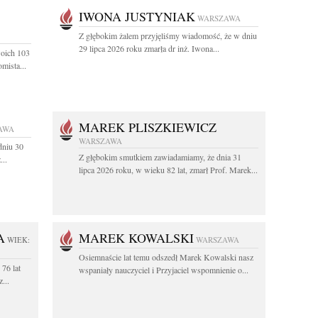
IWONA JUSTYNIAK
WARSZAWA
Z głębokim żalem przyjęliśmy wiadomość, że w dniu
29 lipca 2026 roku zmarła dr inż. Iwona...
woich 103
mista...
MAREK PLISZKIEWICZ
AWA
WARSZAWA
dniu 30
Z głębokim smutkiem zawiadamiamy, że dnia 31
...
lipca 2026 roku, w wieku 82 lat, zmarł Prof. Marek...
A
MAREK KOWALSKI
WIEK:
WARSZAWA
Osiemnaście lat temu odszedł Marek Kowalski nasz
76 lat
wspaniały nauczyciel i Przyjaciel wspomnienie o...
...