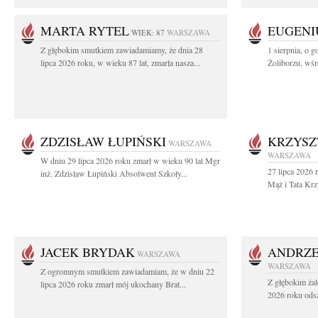
MARTA RYTEL
EUGENI
WIEK: 87
WARSZAWA
Z głębokim smutkiem zawiadamiamy, że dnia 28
1 sierpnia, o g
lipca 2026 roku, w wieku 87 lat, zmarła nasza...
Żoliborzu, wśró
ZDZISŁAW ŁUPIŃSKI
KRZYSZ
WARSZAWA
WARSZAWA
W dniu 29 lipca 2026 roku zmarł w wieku 90 lat Mgr
27 lipca 2026 
inż. Zdzisław Łupiński Absolwent Szkoły...
Mąż i Tata Krz
JACEK BRYDAK
ANDRZE
WARSZAWA
WARSZAWA
Z ogromnym smutkiem zawiadamiam, że w dniu 22
Z głębokim żal
lipca 2026 roku zmarł mój ukochany Brat...
2026 roku odsz