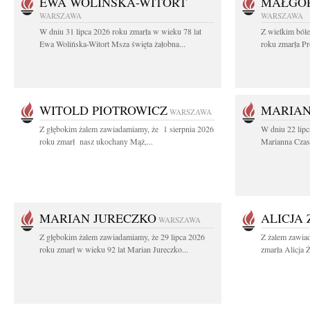
EWA WOLIŃSKA-WITORT
MAŁGOR
WARSZAWA
WARSZAWA
W dniu 31 lipca 2026 roku zmarła w wieku 78 lat
Z wielkim ból
Ewa Wolińska-Witort Msza święta żałobna...
roku zmarła Pr
WITOLD PIOTROWICZ
MARIAN
WARSZAWA
Z głębokim żalem zawiadamiamy, że 1 sierpnia 2026
W dniu 22 lipc
roku zmarł nasz ukochany Mąż,...
Marianna Czas
MARIAN JURECZKO
ALICJA
WARSZAWA
Z głębokim żalem zawiadamiamy, że 29 lipca 2026
Z żalem zawia
roku zmarł w wieku 92 lat Marian Jureczko...
zmarła Alicja 