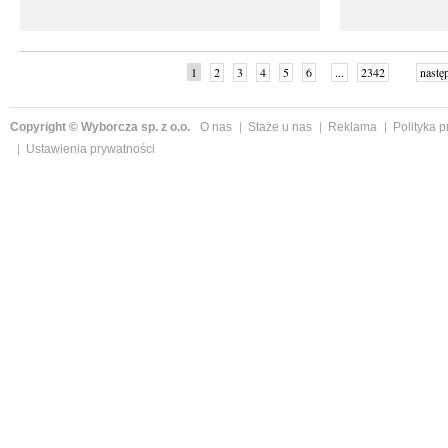
1
2
3
4
5
6
...
2342
nastę
Copyright © Wyborcza sp. z o.o.
O nas
Staże u nas
Reklama
Polityka 
Ustawienia prywatności