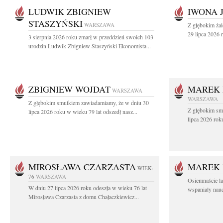
LUDWIK ZBIGNIEW
IWONA 
STASZYŃSKI
WARSZAWA
Z głębokim ża
29 lipca 2026 r
3 sierpnia 2026 roku zmarł w przeddzień swoich 103
urodzin Ludwik Zbigniew Staszyński Ekonomista...
ZBIGNIEW WOJDAT
MAREK 
WARSZAWA
WARSZAWA
Z głębokim smutkiem zawiadamiamy, że w dniu 30
Z głębokim sm
lipca 2026 roku w wieku 79 lat odszedł nasz...
lipca 2026 rok
MIROSŁAWA CZARZASTA
MAREK 
WIEK:
76
WARSZAWA
Osiemnaście l
W dniu 27 lipca 2026 roku odeszła w wieku 76 lat
wspaniały nauc
Mirosława Czarzasta z domu Chałaczkiewicz...