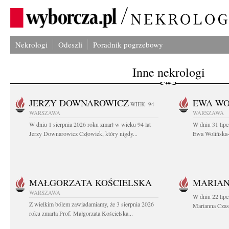
Nekrologi
Odeszli
Poradnik pogrzebowy
Inne nekrologi
JERZY DOWNAROWICZ
EWA WO
WIEK: 94
WARSZAWA
WARSZAWA
W dniu 1 sierpnia 2026 roku zmarł w wieku 94 lat
W dniu 31 lipc
Jerzy Downarowicz Człowiek, który nigdy...
Ewa Wolińska-W
MAŁGORZATA KOŚCIELSKA
MARIAN
WARSZAWA
W dniu 22 lipc
Z wielkim bólem zawiadamiamy, że 3 sierpnia 2026
Marianna Czas
roku zmarła Prof. Małgorzata Kościelska...