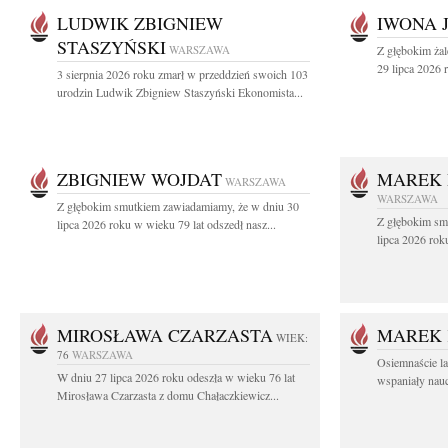
LUDWIK ZBIGNIEW
IWONA 
STASZYŃSKI
WARSZAWA
Z głębokim ża
29 lipca 2026 r
3 sierpnia 2026 roku zmarł w przeddzień swoich 103
urodzin Ludwik Zbigniew Staszyński Ekonomista...
ZBIGNIEW WOJDAT
MAREK 
WARSZAWA
WARSZAWA
Z głębokim smutkiem zawiadamiamy, że w dniu 30
Z głębokim sm
lipca 2026 roku w wieku 79 lat odszedł nasz...
lipca 2026 rok
MIROSŁAWA CZARZASTA
MAREK 
WIEK:
76
WARSZAWA
Osiemnaście l
W dniu 27 lipca 2026 roku odeszła w wieku 76 lat
wspaniały nauc
Mirosława Czarzasta z domu Chałaczkiewicz...