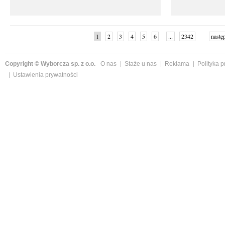
1
2
3
4
5
6
...
2342
nastę
Copyright © Wyborcza sp. z o.o.
O nas
Staże u nas
Reklama
Polityka 
Ustawienia prywatności