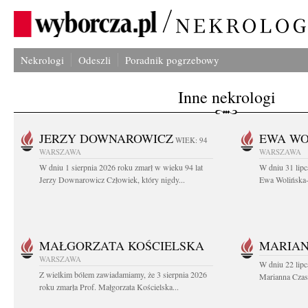
Nekrologi
Odeszli
Poradnik pogrzebowy
Inne nekrologi
JERZY DOWNAROWICZ
EWA WO
WIEK: 94
WARSZAWA
WARSZAWA
W dniu 1 sierpnia 2026 roku zmarł w wieku 94 lat
W dniu 31 lipc
Jerzy Downarowicz Człowiek, który nigdy...
Ewa Wolińska-W
MAŁGORZATA KOŚCIELSKA
MARIAN
WARSZAWA
W dniu 22 lipc
Z wielkim bólem zawiadamiamy, że 3 sierpnia 2026
Marianna Czas
roku zmarła Prof. Małgorzata Kościelska...