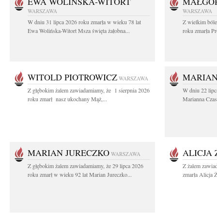
EWA WOLIŃSKA-WITORT
MAŁGOR
WARSZAWA
WARSZAWA
W dniu 31 lipca 2026 roku zmarła w wieku 78 lat
Z wielkim ból
Ewa Wolińska-Witort Msza święta żałobna...
roku zmarła Pr
WITOLD PIOTROWICZ
MARIAN
WARSZAWA
Z głębokim żalem zawiadamiamy, że 1 sierpnia 2026
W dniu 22 lipc
roku zmarł nasz ukochany Mąż,...
Marianna Czas
MARIAN JURECZKO
ALICJA
WARSZAWA
Z głębokim żalem zawiadamiamy, że 29 lipca 2026
Z żalem zawia
roku zmarł w wieku 92 lat Marian Jureczko...
zmarła Alicja 