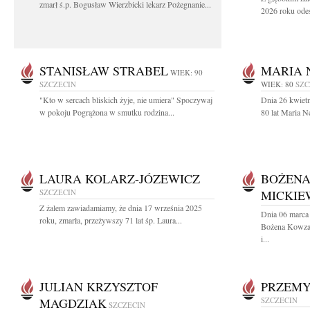
zmarł ś.p. Bogusław Wierzbicki lekarz Pożegnanie...
2026 roku odes
STANISŁAW STRABEL
MARIA 
WIEK: 90
SZCZECIN
WIEK: 80
SZC
"Kto w sercach bliskich żyje, nie umiera" Spoczywaj
Dnia 26 kwiet
w pokoju Pogrążona w smutku rodzina...
80 lat Maria 
LAURA KOLARZ-JÓZEWICZ
BOŻEN
SZCZECIN
MICKIE
Z żalem zawiadamiamy, że dnia 17 września 2025
Dnia 06 marca 
roku, zmarła, przeżywszy 71 lat śp. Laura...
Bożena Kowza
i...
JULIAN KRZYSZTOF
PRZEMY
MAGDZIAK
SZCZECIN
SZCZECIN