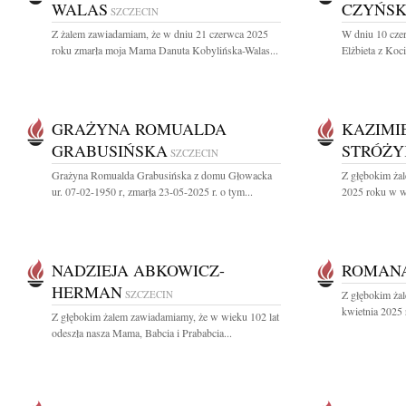
WALAS
CZYŃS
SZCZECIN
Z żalem zawiadamiam, że w dniu 21 czerwca 2025
W dniu 10 cze
roku zmarła moja Mama Danuta Kobylińska-Walas...
Elżbieta z Ko
GRAŻYNA ROMUALDA
KAZIMI
GRABUSIŃSKA
STRÓŻY
SZCZECIN
Grażyna Romualda Grabusińska z domu Głowacka
Z głębokim ża
ur. 07-02-1950 r, zmarła 23-05-2025 r. o tym...
2025 roku w wi
NADZIEJA ABKOWICZ-
ROMAN
HERMAN
SZCZECIN
Z głębokim ża
kwietnia 2025 
Z głębokim żalem zawiadamiamy, że w wieku 102 lat
odeszła nasza Mama, Babcia i Prababcia...