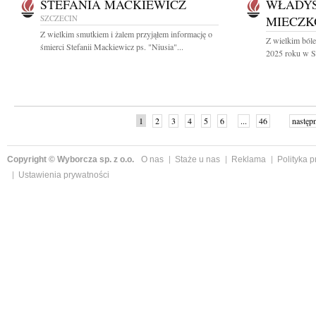
STEFANIA MACKIEWICZ
WŁADY
SZCZECIN
MIECZK
Z wielkim smutkiem i żalem przyjąłem informację o
Z wielkim ból
śmierci Stefanii Mackiewicz ps. "Niusia"...
2025 roku w Sz
1
2
3
4
5
6
...
46
następ
Copyright © Wyborcza sp. z o.o.
O nas
Staże u nas
Reklama
Polityka 
Ustawienia prywatności