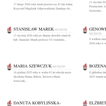
31 stycznia 20
17 lutego 2026 roku zmarł przeżywszy 82 lata Julian
Przemysław An
Krzysztof Magdziak Odprowadzenie Zmarłego do...
Szczecinie...
STANISŁAW MAREK
GENOWE
SZCZECIN
SZCZECIN
13 stycznia 2026 roku po długiej chorobie zmarł dr
Z wielkim żale
hab. Stanisław Marek profesor US wieloletni...
2026 roku w wi
MARIA SZEWCZUK
BOŻENA
SZCZECIN
10 grudnia 2025 roku w wieku 83 lat odeszła nasza
Z głębokim żal
ukochana Mama, Babcia, Teściowa Maria
2025 zmarła na
Szewczuk...
DANUTA KOBYLIŃSKA-
ELŻBIE