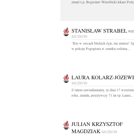
zmarł ś.p. Bogusław Wierzbicki lekarz Poże
STANISŁAW STRABEL
WIE
SZCZECIN
"Kto w sercach bliskich żyje, nie umiera" 
w pokoju Pogrążona w smutku rodzina...
LAURA KOLARZ-JÓZEW
SZCZECIN
Z żalem zawiadamiamy, że dnia 17 wrześni
roku, zmarła, przeżywszy 71 lat śp. Laura...
JULIAN KRZYSZTOF
MAGDZIAK
SZCZECIN