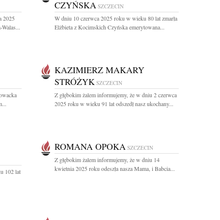
CZYŃSKA
SZCZECIN
a 2025
W dniu 10 czerwca 2025 roku w wieku 80 lat zmarła
Walas...
Elżbieta z Kocimskich Czyńska emerytowana...
KAZIMIERZ MAKARY
STRÓŻYK
SZCZECIN
łowacka
Z głębokim żalem informujemy, że w dniu 2 czerwca
...
2025 roku w wieku 91 lat odszedł nasz ukochany...
ROMANA OPOKA
SZCZECIN
Z głębokim żalem informujemy, że w dniu 14
kwietnia 2025 roku odeszła nasza Mama, i Babcia...
u 102 lat