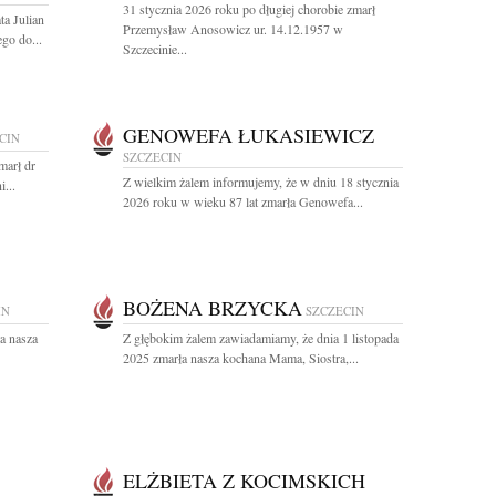
31 stycznia 2026 roku po długiej chorobie zmarł
ta Julian
Przemysław Anosowicz ur. 14.12.1957 w
go do...
Szczecinie...
GENOWEFA ŁUKASIEWICZ
CIN
SZCZECIN
marł dr
Z wielkim żalem informujemy, że w dniu 18 stycznia
...
2026 roku w wieku 87 lat zmarła Genowefa...
BOŻENA BRZYCKA
IN
SZCZECIN
a nasza
Z głębokim żalem zawiadamiamy, że dnia 1 listopada
2025 zmarła nasza kochana Mama, Siostra,...
ELŻBIETA Z KOCIMSKICH