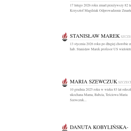
17 lutego 2026 roku zmarł przeżywszy 82 la
Krzysztof Magdziak Odprowadzenie Zmarłe
STANISŁAW MAREK
SZCZE
13 stycznia 2026 roku po długiej chorobie z
hab. Stanisław Marek profesor US wieloletni
MARIA SZEWCZUK
SZCZEC
10 grudnia 2025 roku w wieku 83 lat odeszł
ukochana Mama, Babcia, Teściowa Maria
Szewczuk...
DANUTA KOBYLIŃSKA-