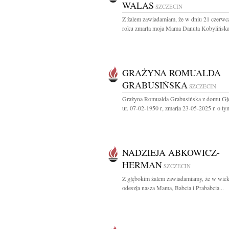
WALAS
SZCZECIN
Z żalem zawiadamiam, że w dniu 21 czerwc
roku zmarła moja Mama Danuta Kobylińska-
GRAŻYNA ROMUALDA
GRABUSIŃSKA
SZCZECIN
Grażyna Romualda Grabusińska z domu G
ur. 07-02-1950 r, zmarła 23-05-2025 r. o tym
NADZIEJA ABKOWICZ-
HERMAN
SZCZECIN
Z głębokim żalem zawiadamiamy, że w wiek
odeszła nasza Mama, Babcia i Prababcia...