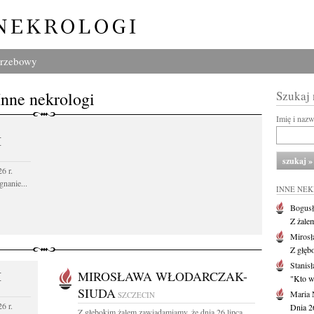
grzebowy
Inne nekrologi
Szukaj
Imię i naz
I
6 r.
gnanie...
INNE NE
Bogusł
Z żale
Mirosł
Z głęb
Stanisł
I
MIROSŁAWA WŁODARCZAK-
"Kto w 
SIUDA
Maria 
SZCZECIN
6 r.
Dnia 2
Z głębokim żalem zawiadamiamy, że dnia 26 lipca