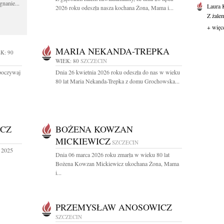
gnanie...
Laura 
2026 roku odeszła nasza kochana Żona, Mama i...
Z żale
+ więc
MARIA NEKANDA-TREPKA
K: 90
WIEK: 80
SZCZECIN
Spoczywaj
Dnia 26 kwietnia 2026 roku odeszła do nas w wieku
80 lat Maria Nekanda-Trepka z domu Grochowska...
ICZ
BOŻENA KOWZAN
MICKIEWICZ
SZCZECIN
a 2025
Dnia 06 marca 2026 roku zmarła w wieku 80 lat
Bożena Kowzan Mickiewicz ukochana Żona, Mama
i...
PRZEMYSŁAW ANOSOWICZ
SZCZECIN