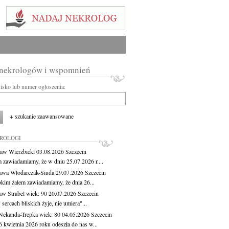
 nekrologów i wspomnień
wisko lub numer ogłoszenia:
+ szukanie zaawansowane
KROLOGI
aw Wierzbicki
03.08.2026
Szczecin
m zawiadamiamy, że w dniu 25.07.2026 r....
awa Włodarczak-Siuda
29.07.2026
Szczecin
okim żalem zawiadamiamy, że dnia 26...
aw Strabel
wiek: 90
20.07.2026
Szczecin
sercach bliskich żyje, nie umiera"...
Nekanda-Trepka
wiek: 80
04.05.2026
Szczecin
6 kwietnia 2026 roku odeszła do nas w...