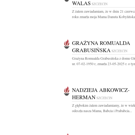
WALAS
SZCZECIN
Z żalem zawiadamiam, że w dniu 21 czerwc
roku zmarła moja Mama Danuta Kobylińska-
GRAŻYNA ROMUALDA
GRABUSIŃSKA
SZCZECIN
Grażyna Romualda Grabusińska z domu G
ur. 07-02-1950 r, zmarła 23-05-2025 r. o tym
NADZIEJA ABKOWICZ-
HERMAN
SZCZECIN
Z głębokim żalem zawiadamiamy, że w wiek
odeszła nasza Mama, Babcia i Prababcia...