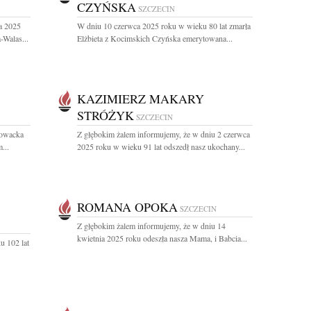
CZYŃSKA
SZCZECIN
a 2025
W dniu 10 czerwca 2025 roku w wieku 80 lat zmarła
Walas...
Elżbieta z Kocimskich Czyńska emerytowana...
KAZIMIERZ MAKARY
STRÓŻYK
SZCZECIN
łowacka
Z głębokim żalem informujemy, że w dniu 2 czerwca
...
2025 roku w wieku 91 lat odszedł nasz ukochany...
ROMANA OPOKA
SZCZECIN
Z głębokim żalem informujemy, że w dniu 14
kwietnia 2025 roku odeszła nasza Mama, i Babcia...
u 102 lat