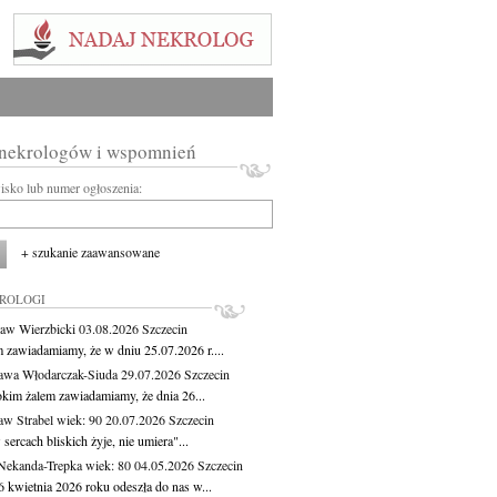
 nekrologów i wspomnień
wisko lub numer ogłoszenia:
+ szukanie zaawansowane
KROLOGI
aw Wierzbicki
03.08.2026
Szczecin
m zawiadamiamy, że w dniu 25.07.2026 r....
awa Włodarczak-Siuda
29.07.2026
Szczecin
okim żalem zawiadamiamy, że dnia 26...
aw Strabel
wiek: 90
20.07.2026
Szczecin
sercach bliskich żyje, nie umiera"...
Nekanda-Trepka
wiek: 80
04.05.2026
Szczecin
6 kwietnia 2026 roku odeszła do nas w...