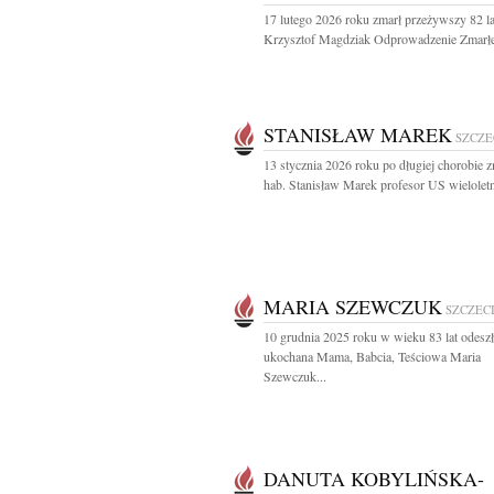
17 lutego 2026 roku zmarł przeżywszy 82 la
Krzysztof Magdziak Odprowadzenie Zmarłe
STANISŁAW MAREK
SZCZE
13 stycznia 2026 roku po długiej chorobie z
hab. Stanisław Marek profesor US wieloletni
MARIA SZEWCZUK
SZCZEC
10 grudnia 2025 roku w wieku 83 lat odeszł
ukochana Mama, Babcia, Teściowa Maria
Szewczuk...
DANUTA KOBYLIŃSKA-