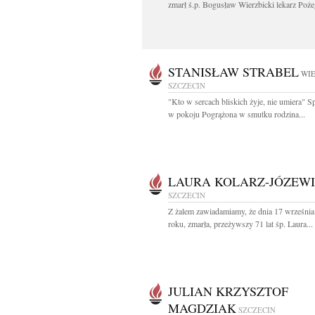
zmarł ś.p. Bogusław Wierzbicki lekarz Poże
STANISŁAW STRABEL
WIE
SZCZECIN
"Kto w sercach bliskich żyje, nie umiera" 
w pokoju Pogrążona w smutku rodzina...
LAURA KOLARZ-JÓZEW
SZCZECIN
Z żalem zawiadamiamy, że dnia 17 wrześni
roku, zmarła, przeżywszy 71 lat śp. Laura...
JULIAN KRZYSZTOF
MAGDZIAK
SZCZECIN