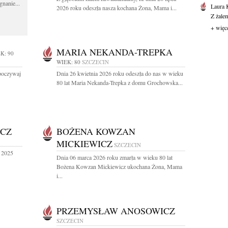
gnanie...
Laura 
2026 roku odeszła nasza kochana Żona, Mama i...
Z żale
+ więc
MARIA NEKANDA-TREPKA
K: 90
WIEK: 80
SZCZECIN
Spoczywaj
Dnia 26 kwietnia 2026 roku odeszła do nas w wieku
80 lat Maria Nekanda-Trepka z domu Grochowska...
ICZ
BOŻENA KOWZAN
MICKIEWICZ
SZCZECIN
a 2025
Dnia 06 marca 2026 roku zmarła w wieku 80 lat
Bożena Kowzan Mickiewicz ukochana Żona, Mama
i...
PRZEMYSŁAW ANOSOWICZ
SZCZECIN