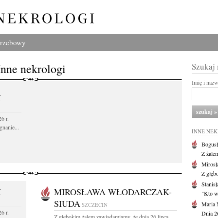
grzebowy
Inne nekrologi
Szukaj
Imię i naz
I
6 r.
gnanie...
INNE NE
Bogusł
Z żale
Mirosł
Z głęb
Stanisł
I
MIROSŁAWA WŁODARCZAK-
"Kto w 
SIUDA
Maria 
SZCZECIN
6 r.
Dnia 2
Z głębokim żalem zawiadamiamy, że dnia 26 lipca