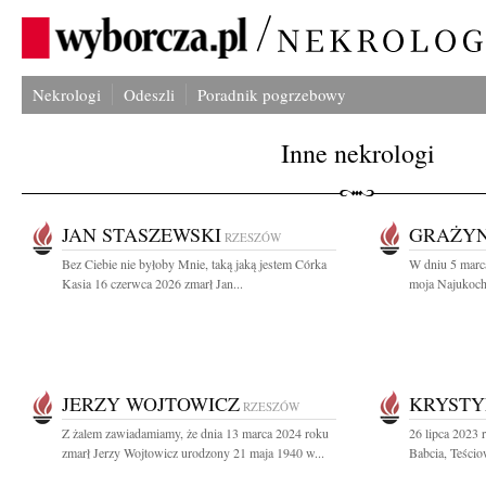
Nekrologi
Odeszli
Poradnik pogrzebowy
Inne nekrologi
JAN STASZEWSKI
GRAŻYN
RZESZÓW
Bez Ciebie nie byłoby Mnie, taką jaką jestem Córka
W dniu 5 marc
Kasia 16 czerwca 2026 zmarł Jan...
moja Najukoch
JERZY WOJTOWICZ
KRYSTY
RZESZÓW
Z żalem zawiadamiamy, że dnia 13 marca 2024 roku
26 lipca 2023
zmarł Jerzy Wojtowicz urodzony 21 maja 1940 w...
Babcia, Teścio