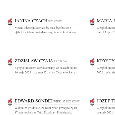
JANINA CZACH
MARIA 
RZESZÓW
Można odejść na zawsze, by stale być blisko Z
Z głębokim ża
głębokim żalem zawiadamiamy, że w dniu 4 lutego...
dniu 15 lipca 2
ZDZISŁAW CZAJA
KRYSTY
RZESZÓW
Z głębokim żalem zawiadamiamy, że odszedł od nas
Z głębokim ża
16 maja 2022 roku mgr Zdzisław Czaja ukochany...
2022 r. odeszł
EDWARD SONDEJ
JÓZEF 
WIEK: 87
RZESZÓW
W dniu 25 grudnia 2021 roku zmarł przeżywszy lat
Z głębokim ża
87 najukochańszy Tato, Dziadziu i Pradziadziu...
grudnia 2021 r