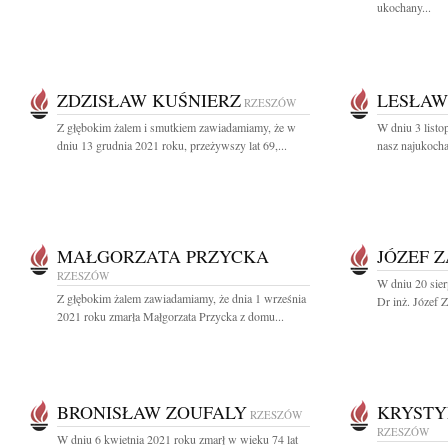
ukochany...
ZDZISŁAW KUŚNIERZ
LESŁAW
RZESZÓW
Z głębokim żalem i smutkiem zawiadamiamy, że w
W dniu 3 listo
dniu 13 grudnia 2021 roku, przeżywszy lat 69,...
nasz najukocha
MAŁGORZATA PRZYCKA
JÓZEF 
RZESZÓW
W dniu 20 sier
Z głębokim żalem zawiadamiamy, że dnia 1 września
Dr inż. Józef Z
2021 roku zmarła Małgorzata Przycka z domu...
BRONISŁAW ZOUFALY
KRYSTY
RZESZÓW
RZESZÓW
W dniu 6 kwietnia 2021 roku zmarł w wieku 74 lat