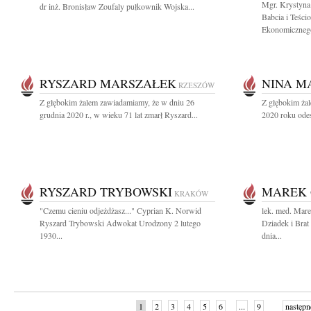
Mgr. Krystyna
dr inż. Bronisław Zoufaly pułkownik Wojska...
Babcia i Teści
Ekonomicznego
RYSZARD MARSZAŁEK
NINA M
RZESZÓW
Z głębokim żalem zawiadamiamy, że w dniu 26
Z głębokim żal
grudnia 2020 r., w wieku 71 lat zmarł Ryszard...
2020 roku odes
RYSZARD TRYBOWSKI
MAREK 
KRAKÓW
"Czemu cieniu odjeżdżasz..." Cyprian K. Norwid
lek. med. Mar
Ryszard Trybowski Adwokat Urodzony 2 lutego
Dziadek i Brat
1930...
dnia...
1
2
3
4
5
6
...
9
następn