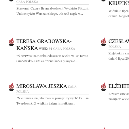
CAŁA POLSKA
KRUPIŃ
Sławomir Cezary Brym absolwent Wydziału Filozofii
W dniu 8 lipca
Uniwersytetu Warszawskiego, odszedł nagle w...
dr hab. biogeo
TERESA GRABOWSKA-
CZESŁA
KAŃSKA
POLSKA
WIEK: 91
CAŁA POLSKA
Z głębokim sm
25 czerwca 2026 roku odeszła w wieku 91 lat Teresa
dniu 6 lipca 20
Grabowska-Kańska dziennikarka pisząca o...
MIROSŁAWA JESZKA
ELŻBIE
CAŁA
POLSKA
Z żalem zawiad
"Nie umiera ten, kto trwa w pamięci żywych" ks. Jan
zmarła w wieku
Twardowski Z wielkim żalem i smutkiem...