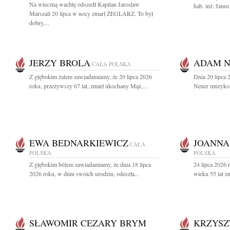
Na wieczną wachtę odszedł Kapitan Jarosław
hab. inż. Janus
Marszall 20 lipca w nocy zmarł ŻEGLARZ. To był
dobry,...
JERZY BROLA
ADAM 
CAŁA POLSKA
Z głębokim żalem zawiadamiamy, że 20 lipca 2026
Dnia 20 lipca
roku, przeżywszy 67 lat, zmarł ukochany Mąż,...
Neuer muzykolo
EWA BEDNARKIEWICZ
JOANNA
CAŁA
POLSKA
POLSKA
Z głębokim bólem zawiadamiamy, że dnia 18 lipca
24 lipca 2026 
2026 roku, w dniu swoich urodzin, odeszła...
wieku 55 lat z
SŁAWOMIR CEZARY BRYM
KRZYSZ