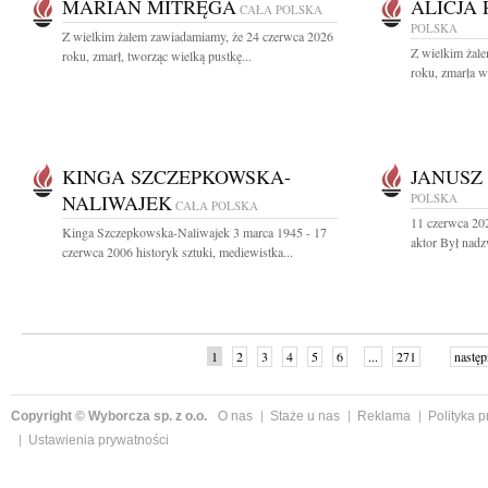
MARIAN MITRĘGA
ALICJA
CAŁA POLSKA
POLSKA
Z wielkim żalem zawiadamiamy, że 24 czerwca 2026
Z wielkim żal
roku, zmarł, tworząc wielką pustkę...
roku, zmarła w
KINGA SZCZEPKOWSKA-
JANUSZ
NALIWAJEK
POLSKA
CAŁA POLSKA
11 czerwca 20
Kinga Szczepkowska-Naliwajek 3 marca 1945 - 17
aktor Był nad
czerwca 2006 historyk sztuki, mediewistka...
1
2
3
4
5
6
...
271
następ
Copyright © Wyborcza sp. z o.o.
O nas
Staże u nas
Reklama
Polityka 
Ustawienia prywatności