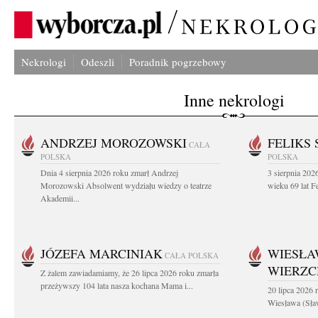
Nekrologi
Odeszli
Poradnik pogrzebowy
Inne nekrologi
ANDRZEJ MOROZOWSKI
FELIKS 
CAŁA
POLSKA
POLSKA
Dnia 4 sierpnia 2026 roku zmarł Andrzej
3 sierpnia 20
Morozowski Absolwent wydziału wiedzy o teatrze
wieku 69 lat Fe
Akademii...
JÓZEFA MARCINIAK
WIESŁA
CAŁA POLSKA
WIERZ
Z żalem zawiadamiamy, że 26 lipca 2026 roku zmarła
przeżywszy 104 lata nasza kochana Mama i...
20 lipca 2026 r
Wiesława (Sła