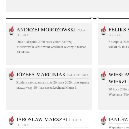
ANDRZEJ MOROZOWSKI
FELIKS 
CAŁA
POLSKA
POLSKA
Dnia 4 sierpnia 2026 roku zmarł Andrzej
3 sierpnia 20
Morozowski Absolwent wydziału wiedzy o teatrze
wieku 69 lat Fe
Akademii...
JÓZEFA MARCINIAK
WIESŁA
CAŁA POLSKA
WIERZ
Z żalem zawiadamiamy, że 26 lipca 2026 roku zmarła
przeżywszy 104 lata nasza kochana Mama i...
20 lipca 2026 r
Wiesława (Sła
JAROSŁAW MARSZALL
JANUSZ
CAŁA
POLSKA
Wspaniały i ko