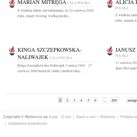
MARIAN MITRĘGA
ALICJA
CAŁA POLSKA
POLSKA
Z wielkim żalem zawiadamiamy, że 24 czerwca 2026
Z wielkim żal
roku, zmarł, tworząc wielką pustkę...
roku, zmarła w
KINGA SZCZEPKOWSKA-
JANUSZ
NALIWAJEK
POLSKA
CAŁA POLSKA
11 czerwca 20
Kinga Szczepkowska-Naliwajek 3 marca 1945 - 17
aktor Był nad
czerwca 2006 historyk sztuki, mediewistka...
1
2
3
4
5
6
...
260
następ
Copyright © Wyborcza sp. z o.o.
O nas
Staże u nas
Reklama
Polityka 
Ustawienia prywatności