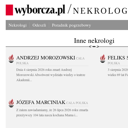
Nekrologi
Odeszli
Poradnik pogrzebowy
Inne nekrologi
ANDRZEJ MOROZOWSKI
FELIKS 
CAŁA
POLSKA
POLSKA
Dnia 4 sierpnia 2026 roku zmarł Andrzej
3 sierpnia 20
Morozowski Absolwent wydziału wiedzy o teatrze
wieku 69 lat Fe
Akademii...
JÓZEFA MARCINIAK
CAŁA POLSKA
Z żalem zawiadamiamy, że 26 lipca 2026 roku zmarła
przeżywszy 104 lata nasza kochana Mama i...