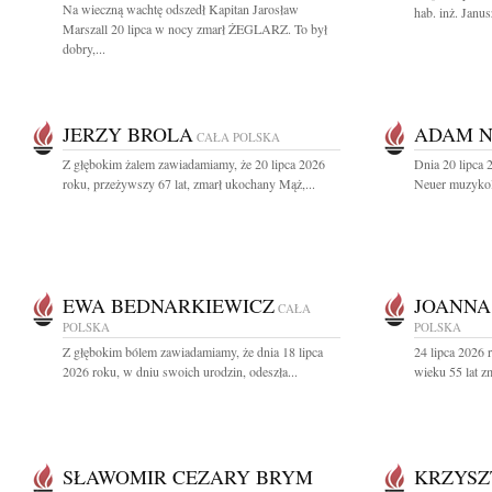
Na wieczną wachtę odszedł Kapitan Jarosław
hab. inż. Janus
Marszall 20 lipca w nocy zmarł ŻEGLARZ. To był
dobry,...
JERZY BROLA
ADAM 
CAŁA POLSKA
Z głębokim żalem zawiadamiamy, że 20 lipca 2026
Dnia 20 lipca
roku, przeżywszy 67 lat, zmarł ukochany Mąż,...
Neuer muzykolo
EWA BEDNARKIEWICZ
JOANNA
CAŁA
POLSKA
POLSKA
Z głębokim bólem zawiadamiamy, że dnia 18 lipca
24 lipca 2026 
2026 roku, w dniu swoich urodzin, odeszła...
wieku 55 lat z
SŁAWOMIR CEZARY BRYM
KRZYSZ