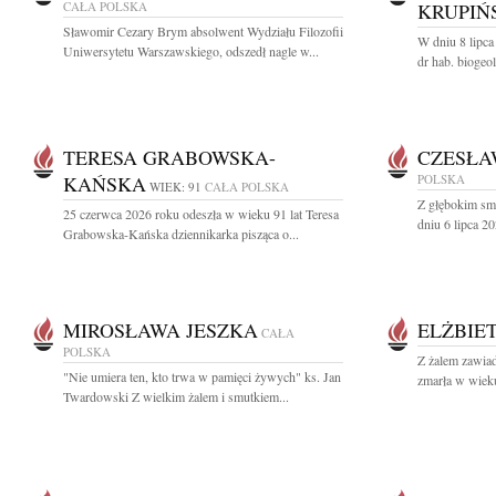
CAŁA POLSKA
KRUPIŃ
Sławomir Cezary Brym absolwent Wydziału Filozofii
W dniu 8 lipca
Uniwersytetu Warszawskiego, odszedł nagle w...
dr hab. biogeo
TERESA GRABOWSKA-
CZESŁA
KAŃSKA
POLSKA
WIEK: 91
CAŁA POLSKA
Z głębokim sm
25 czerwca 2026 roku odeszła w wieku 91 lat Teresa
dniu 6 lipca 20
Grabowska-Kańska dziennikarka pisząca o...
MIROSŁAWA JESZKA
ELŻBIE
CAŁA
POLSKA
Z żalem zawiad
"Nie umiera ten, kto trwa w pamięci żywych" ks. Jan
zmarła w wieku
Twardowski Z wielkim żalem i smutkiem...