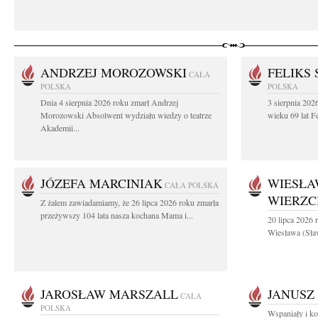
ANDRZEJ MOROZOWSKI
FELIKS 
CAŁA
POLSKA
POLSKA
Dnia 4 sierpnia 2026 roku zmarł Andrzej
3 sierpnia 20
Morozowski Absolwent wydziału wiedzy o teatrze
wieku 69 lat Fe
Akademii...
JÓZEFA MARCINIAK
WIESŁA
CAŁA POLSKA
WIERZ
Z żalem zawiadamiamy, że 26 lipca 2026 roku zmarła
przeżywszy 104 lata nasza kochana Mama i...
20 lipca 2026 r
Wiesława (Sła
JAROSŁAW MARSZALL
JANUSZ
CAŁA
POLSKA
Wspaniały i ko