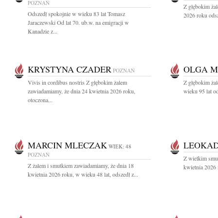
POZNAŃ
Z głębokim ża
Odszedł spokojnie w wieku 83 lat Tomasz
2026 roku odsz
Jaraczewski Od lat 70. ub.w. na emigracji w
Kanadzie z...
KRYSTYNA CZADER
OLGA 
POZNAŃ
Vivis in cordibus nostris Z głębokim żalem
Z głębokim żal
zawiadamiamy, że dnia 24 kwietnia 2026 roku,
wieku 95 lat o
otoczona...
MARCIN MLECZAK
LEOKAD
WIEK: 48
POZNAŃ
Z wielkim smu
Z żalem i smutkiem zawiadamiamy, że dnia 18
kwietnia 2026 
kwietnia 2026 roku, w wieku 48 lat, odszedł z...