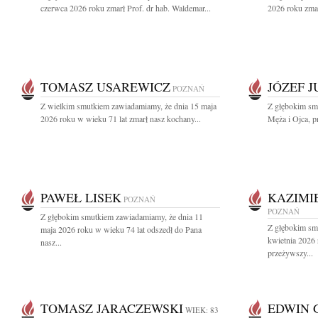
czerwca 2026 roku zmarł Prof. dr hab. Waldemar...
2026 roku zmar
TOMASZ USAREWICZ
JÓZEF 
POZNAŃ
Z wielkim smutkiem zawiadamiamy, że dnia 15 maja
Z głębokim sm
2026 roku w wieku 71 lat zmarł nasz kochany...
Męża i Ojca, pr
PAWEŁ LISEK
KAZIMI
POZNAŃ
POZNAŃ
Z głębokim smutkiem zawiadamiamy, że dnia 11
Z głębokim sm
maja 2026 roku w wieku 74 lat odszedł do Pana
kwietnia 2026
nasz...
przeżywszy...
TOMASZ JARACZEWSKI
EDWIN 
WIEK: 83