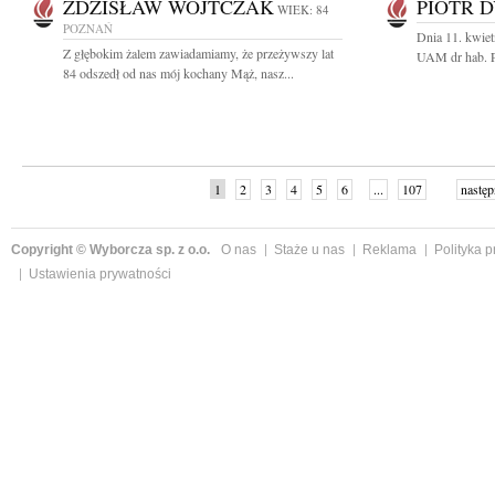
ZDZISŁAW WOJTCZAK
PIOTR 
WIEK: 84
POZNAŃ
Dnia 11. kwiet
Z głębokim żalem zawiadamiamy, że przeżywszy lat
UAM dr hab. P
84 odszedł od nas mój kochany Mąż, nasz...
1
2
3
4
5
6
...
107
następ
Copyright © Wyborcza sp. z o.o.
O nas
Staże u nas
Reklama
Polityka 
Ustawienia prywatności