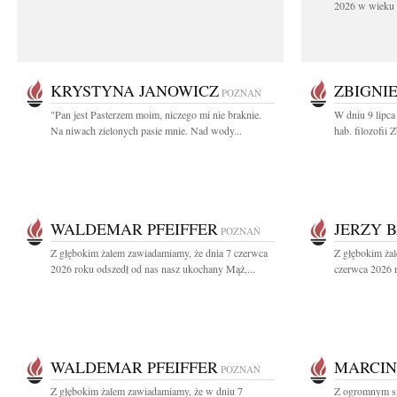
2026 w wieku 9
KRYSTYNA JANOWICZ
ZBIGNI
POZNAŃ
"Pan jest Pasterzem moim, niczego mi nie braknie.
W dniu 9 lipca
Na niwach zielonych pasie mnie. Nad wody...
hab. filozofii
WALDEMAR PFEIFFER
JERZY 
POZNAŃ
Z głębokim żalem zawiadamiamy, że dnia 7 czerwca
Z głębokim ża
2026 roku odszedł od nas nasz ukochany Mąż,...
czerwca 2026 r
WALDEMAR PFEIFFER
MARCIN
POZNAŃ
Z głębokim żalem zawiadamiamy, że w dniu 7
Z ogromnym sm