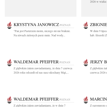
2026 w wieku 9
KRYSTYNA JANOWICZ
ZBIGNI
POZNAŃ
"Pan jest Pasterzem moim, niczego mi nie braknie.
W dniu 9 lipca
Na niwach zielonych pasie mnie. Nad wody...
hab. filozofii
WALDEMAR PFEIFFER
JERZY 
POZNAŃ
Z głębokim żalem zawiadamiamy, że dnia 7 czerwca
Z głębokim ża
2026 roku odszedł od nas nasz ukochany Mąż,...
czerwca 2026 r
WALDEMAR PFEIFFER
MARCIN
POZNAŃ
Z głębokim żalem zawiadamiamy, że w dniu 7
Z ogromnym sm