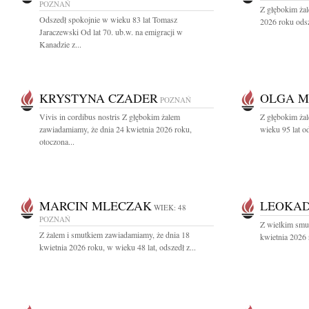
POZNAŃ
Z głębokim ża
Odszedł spokojnie w wieku 83 lat Tomasz
2026 roku odsz
Jaraczewski Od lat 70. ub.w. na emigracji w
Kanadzie z...
KRYSTYNA CZADER
OLGA 
POZNAŃ
Vivis in cordibus nostris Z głębokim żalem
Z głębokim żal
zawiadamiamy, że dnia 24 kwietnia 2026 roku,
wieku 95 lat o
otoczona...
MARCIN MLECZAK
LEOKAD
WIEK: 48
POZNAŃ
Z wielkim smu
Z żalem i smutkiem zawiadamiamy, że dnia 18
kwietnia 2026 
kwietnia 2026 roku, w wieku 48 lat, odszedł z...