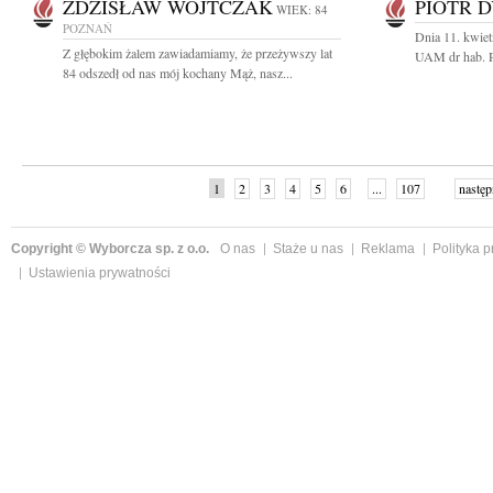
ZDZISŁAW WOJTCZAK
PIOTR 
WIEK: 84
POZNAŃ
Dnia 11. kwiet
Z głębokim żalem zawiadamiamy, że przeżywszy lat
UAM dr hab. P
84 odszedł od nas mój kochany Mąż, nasz...
1
2
3
4
5
6
...
107
następ
Copyright © Wyborcza sp. z o.o.
O nas
Staże u nas
Reklama
Polityka 
Ustawienia prywatności