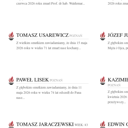
czerwca 2026 roku zmarł Prof. dr hab. Waldemar...
2026 roku zmar
TOMASZ USAREWICZ
JÓZEF 
POZNAŃ
Z wielkim smutkiem zawiadamiamy, że dnia 15 maja
Z głębokim sm
2026 roku w wieku 71 lat zmarł nasz kochany...
Męża i Ojca, pr
PAWEŁ LISEK
KAZIMI
POZNAŃ
POZNAŃ
Z głębokim smutkiem zawiadamiamy, że dnia 11
Z głębokim sm
maja 2026 roku w wieku 74 lat odszedł do Pana
kwietnia 2026
nasz...
przeżywszy...
TOMASZ JARACZEWSKI
EDWIN 
WIEK: 83