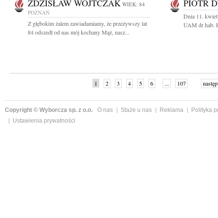
ZDZISŁAW WOJTCZAK
PIOTR 
WIEK: 84
POZNAŃ
Dnia 11. kwiet
Z głębokim żalem zawiadamiamy, że przeżywszy lat
UAM dr hab. P
84 odszedł od nas mój kochany Mąż, nasz...
1
2
3
4
5
6
...
107
następ
Copyright © Wyborcza sp. z o.o.
O nas
Staże u nas
Reklama
Polityka 
Ustawienia prywatności