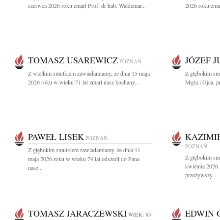
czerwca 2026 roku zmarł Prof. dr hab. Waldemar...
2026 roku zmar
TOMASZ USAREWICZ
JÓZEF 
POZNAŃ
Z wielkim smutkiem zawiadamiamy, że dnia 15 maja
Z głębokim sm
2026 roku w wieku 71 lat zmarł nasz kochany...
Męża i Ojca, pr
PAWEŁ LISEK
KAZIMI
POZNAŃ
POZNAŃ
Z głębokim smutkiem zawiadamiamy, że dnia 11
Z głębokim sm
maja 2026 roku w wieku 74 lat odszedł do Pana
kwietnia 2026
nasz...
przeżywszy...
TOMASZ JARACZEWSKI
EDWIN 
WIEK: 83