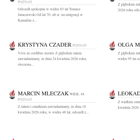
POZNAŃ
Z głębokim ża
Odszedł spokojnie w wieku 83 lat Tomasz
2026 roku odsz
Jaraczewski Od lat 70. ub.w. na emigracji w
Kanadzie z...
KRYSTYNA CZADER
OLGA 
POZNAŃ
Vivis in cordibus nostris Z głębokim żalem
Z głębokim żal
zawiadamiamy, że dnia 24 kwietnia 2026 roku,
wieku 95 lat o
otoczona...
MARCIN MLECZAK
LEOKAD
WIEK: 48
POZNAŃ
Z wielkim smu
Z żalem i smutkiem zawiadamiamy, że dnia 18
kwietnia 2026 
kwietnia 2026 roku, w wieku 48 lat, odszedł z...