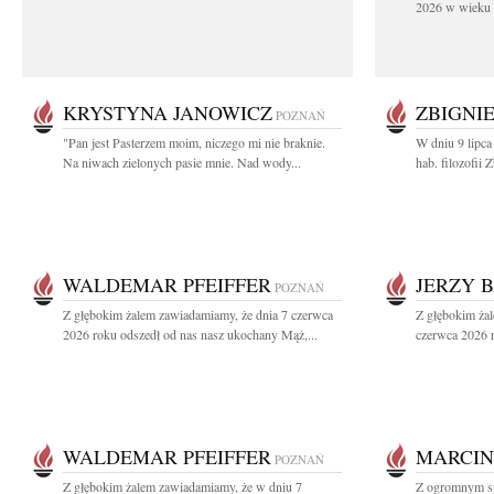
2026 w wieku 9
KRYSTYNA JANOWICZ
ZBIGNI
POZNAŃ
"Pan jest Pasterzem moim, niczego mi nie braknie.
W dniu 9 lipca
Na niwach zielonych pasie mnie. Nad wody...
hab. filozofii
WALDEMAR PFEIFFER
JERZY 
POZNAŃ
Z głębokim żalem zawiadamiamy, że dnia 7 czerwca
Z głębokim ża
2026 roku odszedł od nas nasz ukochany Mąż,...
czerwca 2026 r
WALDEMAR PFEIFFER
MARCIN
POZNAŃ
Z głębokim żalem zawiadamiamy, że w dniu 7
Z ogromnym sm