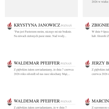
2026 w wieku 9
KRYSTYNA JANOWICZ
ZBIGNI
POZNAŃ
"Pan jest Pasterzem moim, niczego mi nie braknie.
W dniu 9 lipca
Na niwach zielonych pasie mnie. Nad wody...
hab. filozofii
WALDEMAR PFEIFFER
JERZY 
POZNAŃ
Z głębokim żalem zawiadamiamy, że dnia 7 czerwca
Z głębokim ża
2026 roku odszedł od nas nasz ukochany Mąż,...
czerwca 2026 r
WALDEMAR PFEIFFER
MARCIN
POZNAŃ
Z głębokim żalem zawiadamiamy, że w dniu 7
Z ogromnym sm