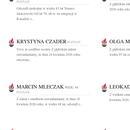
POZNAŃ
Z głębokim ża
Odszedł spokojnie w wieku 83 lat Tomasz
2026 roku odsz
Jaraczewski Od lat 70. ub.w. na emigracji w
Kanadzie z...
KRYSTYNA CZADER
OLGA 
POZNAŃ
Vivis in cordibus nostris Z głębokim żalem
Z głębokim żal
zawiadamiamy, że dnia 24 kwietnia 2026 roku,
wieku 95 lat o
otoczona...
MARCIN MLECZAK
LEOKAD
WIEK: 48
POZNAŃ
Z wielkim smu
Z żalem i smutkiem zawiadamiamy, że dnia 18
kwietnia 2026 
kwietnia 2026 roku, w wieku 48 lat, odszedł z...