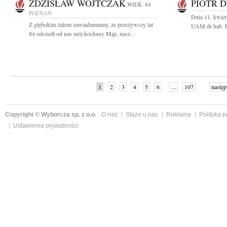
ZDZISŁAW WOJTCZAK
PIOTR 
WIEK: 84
POZNAŃ
Dnia 11. kwiet
Z głębokim żalem zawiadamiamy, że przeżywszy lat
UAM dr hab. P
84 odszedł od nas mój kochany Mąż, nasz...
1
2
3
4
5
6
...
107
następ
Copyright © Wyborcza sp. z o.o.
O nas
Staże u nas
Reklama
Polityka 
Ustawienia prywatności