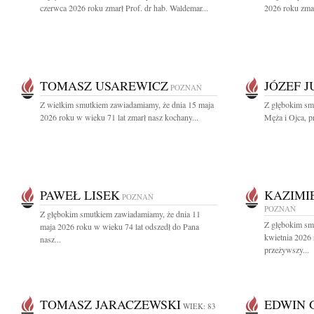
czerwca 2026 roku zmarł Prof. dr hab. Waldemar...
2026 roku zmar
TOMASZ USAREWICZ
JÓZEF 
POZNAŃ
Z wielkim smutkiem zawiadamiamy, że dnia 15 maja
Z głębokim sm
2026 roku w wieku 71 lat zmarł nasz kochany...
Męża i Ojca, pr
PAWEŁ LISEK
KAZIMI
POZNAŃ
POZNAŃ
Z głębokim smutkiem zawiadamiamy, że dnia 11
Z głębokim sm
maja 2026 roku w wieku 74 lat odszedł do Pana
kwietnia 2026
nasz...
przeżywszy...
TOMASZ JARACZEWSKI
EDWIN 
WIEK: 83