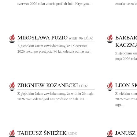
czerwca 2026 roku zmarła prof. dr hab. Krystyna...
zmarła nasza k
MIROSŁAWA PUZIO
BARBA
WIEK: 96
ŁÓDŹ
KACZMA
Z głębokim żalem zawiadamiamy, że 15 czerwca
2026 roku, po przeżyciu 96 lat, odeszła od nas na...
Z głębokim sm
maja 2026 roku
ZBIGNIEW KOZANECKI
LEON S
ŁÓDŹ
Z głębokim żalem zawiadamiamy, że w dniu 26 maja
Z wielkim smu
2026 roku odszedł od nas profesor dr hab. inż....
2026 roku zmar
mgr...
TADEUSZ ŚNIEŻEK
JANUSZ
ŁÓDŹ