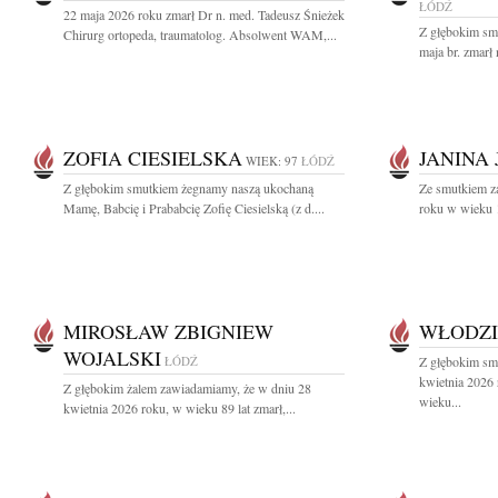
ŁÓDŹ
22 maja 2026 roku zmarł Dr n. med. Tadeusz Śnieżek
Z głębokim sm
Chirurg ortopeda, traumatolog. Absolwent WAM,...
maja br. zmarł 
ZOFIA CIESIELSKA
JANINA
WIEK: 97
ŁÓDŹ
Z głębokim smutkiem żegnamy naszą ukochaną
Ze smutkiem z
Mamę, Babcię i Prababcię Zofię Ciesielską (z d....
roku w wieku 1
MIROSŁAW ZBIGNIEW
WŁODZI
WOJALSKI
ŁÓDŹ
Z głębokim sm
kwietnia 2026
Z głębokim żalem zawiadamiamy, że w dniu 28
wieku...
kwietnia 2026 roku, w wieku 89 lat zmarł,...