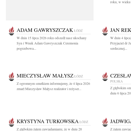
roku, w wieku 
ADAM GAWRYSZCZAK
JAN RE
ŁÓDŹ
W dniu 15 lipca 2026 roku odszedł nasz ukochany
W dniu 4 lipc
Syn i Wnuk Adam Gawryszczak Ceremonia
Przyjaciel dr 
pogrzebowa...
serdecznej...
MIECZYSŁAW MAŁYSZ
CZESŁA
ŁÓDŹ
POLSKA
Z ogromnym smutkiem informujemy, że 4 lipca 2026
Z głębokim sm
zmarł Mieczysław Małysz realizator i reżyser...
dniu 6 lipca 20
KRYSTYNA TURKOWSKA
JADWIG
ŁÓDŹ
Z głębokim żalem zawiadamiamy, że w dniu 28
Z żalem zawia