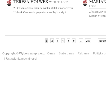
TERESA HOLWEK
MARIAN
WIEK: 90
ŁÓDŹ
ŁÓDŹ
20 kwietnia 2026 roku, w wieku 90 lat, zmarła Teresa
Z bólem zawia
Holwek Ceremonia pogrzebowa odbędzie się 4...
Marian Miszalsk
1
2
3
4
5
6
...
209
następ
Copyright © Wyborcza sp. z o.o.
O nas
Staże u nas
Reklama
Polityka 
Ustawienia prywatności