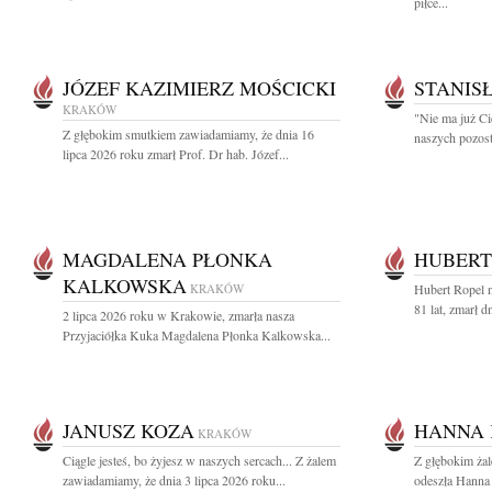
piłce...
JÓZEF KAZIMIERZ MOŚCICKI
STANIS
KRAKÓW
"Nie ma już Ci
Z głębokim smutkiem zawiadamiamy, że dnia 16
naszych pozost
lipca 2026 roku zmarł Prof. Dr hab. Józef...
MAGDALENA PŁONKA
HUBERT
KALKOWSKA
KRAKÓW
Hubert Ropel n
81 lat, zmarł d
2 lipca 2026 roku w Krakowie, zmarła nasza
Przyjaciółka Kuka Magdalena Płonka Kalkowska...
JANUSZ KOZA
HANNA 
KRAKÓW
Ciągle jesteś, bo żyjesz w naszych sercach... Z żalem
Z głębokim ża
zawiadamiamy, że dnia 3 lipca 2026 roku...
odeszła Hanna 