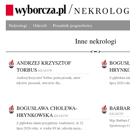
Nekrologi
Odeszli
Poradnik pogrzebowy
Inne nekrologi
ANDRZEJ KRZYSZTOF
BOGUSŁ
TORBUS
HRYNK
KRAKÓW
Andrzej Krzysztof Torbus poeta prozaik, autor
Z głębokim ża
tekstów piosenek, utworów dla...
lipca 2026 roku
BOGUSŁAWA CHOLEWA-
BARBAR
HRYNKOWSKA
KRAKÓW
KRAKÓW
Mgr Barbara C
Z głębokim żalem przyjęliśmy wiadomość, że 22
Sportowego Cra
lipca 2026 roku, w wieku 89 lat, odeszła nasza...