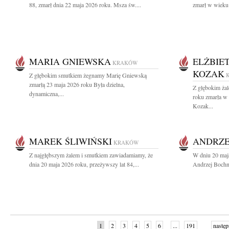
88, zmarł dnia 22 maja 2026 roku. Msza św....
zmarł w wieku 
MARIA GNIEWSKA
ELŻBIE
KRAKÓW
KOZAK
Z głębokim smutkiem żegnamy Marię Gniewską
zmarłą 23 maja 2026 roku Była dzielna,
Z głębokim ża
dynamiczna,...
roku zmarła w
Kozak...
MAREK ŚLIWIŃSKI
ANDRZE
KRAKÓW
Z najgłębszym żalem i smutkiem zawiadamiamy, że
W dniu 20 maj
dnia 20 maja 2026 roku, przeżywszy lat 84,...
Andrzej Bochni
1
2
3
4
5
6
...
191
następ