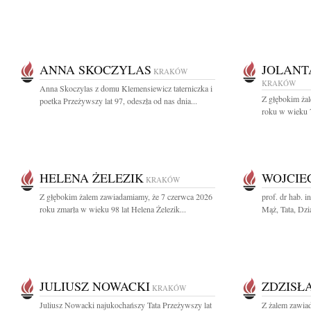
ANNA SKOCZYLAS
JOLANT
KRAKÓW
KRAKÓW
Anna Skoczylas z domu Klemensiewicz taterniczka i
Z głębokim ża
poetka Przeżywszy lat 97, odeszła od nas dnia...
roku w wieku 79
HELENA ŻELEZIK
WOJCIE
KRAKÓW
Z głębokim żalem zawiadamiamy, że 7 czerwca 2026
prof. dr hab. 
roku zmarła w wieku 98 lat Helena Żelezik...
Mąż, Tata, Dzia
JULIUSZ NOWACKI
ZDZISŁ
KRAKÓW
Juliusz Nowacki najukochańszy Tata Przeżywszy lat
Z żalem zawia