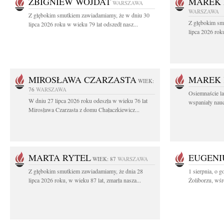
ZBIGNIEW WOJDAT
MAREK 
WARSZAWA
WARSZAWA
Z głębokim smutkiem zawiadamiamy, że w dniu 30
Z głębokim sm
lipca 2026 roku w wieku 79 lat odszedł nasz...
lipca 2026 rok
MIROSŁAWA CZARZASTA
MAREK 
WIEK:
76
WARSZAWA
Osiemnaście l
W dniu 27 lipca 2026 roku odeszła w wieku 76 lat
wspaniały nauc
Mirosława Czarzasta z domu Chałaczkiewicz...
MARTA RYTEL
EUGENI
WIEK: 87
WARSZAWA
Z głębokim smutkiem zawiadamiamy, że dnia 28
1 sierpnia, o g
lipca 2026 roku, w wieku 87 lat, zmarła nasza...
Żoliborzu, wśró