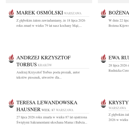
MAREK OSMÓLSKI
BOŻENA
WARSZAWA
Z głębokim żalem zawiadamiamy, że 18 lipca 2026
W dniu 22 lipc
roku zmarł w wieku 79 lat nasz kochany Mąż,...
Bożena Kijowsk
ANDRZEJ KRZYSZTOF
EWA RU
TORBUS
KRAKÓW
28 lipca 2026 
Rudnicka Cere
Andrzej Krzysztof Torbus poeta prozaik, autor
tekstów piosenek, utworów dla...
TERESA LEWANDOWSKA
KRYST
HAUSNER
WARSZAWA
WIEK: 87
WARSZAWA
Z głębokim żal
27 lipca 2026 roku zmarła w wieku 87 lat opatrzona
2026 w wieku 9
Świętymi Sakramentami ukochana Mama i Babcia...