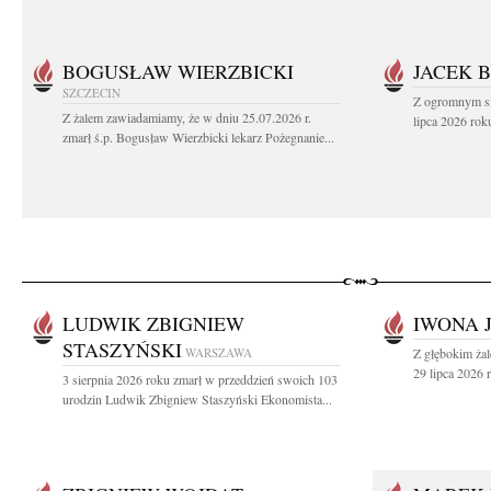
BOGUSŁAW WIERZBICKI
JACEK 
SZCZECIN
Z ogromnym sm
Z żalem zawiadamiamy, że w dniu 25.07.2026 r.
lipca 2026 rok
zmarł ś.p. Bogusław Wierzbicki lekarz Pożegnanie...
LUDWIK ZBIGNIEW
IWONA 
STASZYŃSKI
WARSZAWA
Z głębokim ża
29 lipca 2026 r
3 sierpnia 2026 roku zmarł w przeddzień swoich 103
urodzin Ludwik Zbigniew Staszyński Ekonomista...