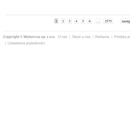
1
2
3
4
5
6
...
2575
nastę
Copyright © Wyborcza sp. z o.o.
O nas
Staże u nas
Reklama
Polityka 
Ustawienia prywatności