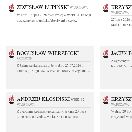
ZDZISŁAW ŁUPIŃSKI
KRZYSZ
WARSZAWA
WARSZAWA
W dniu 29 lipca 2026 roku zmarł w wieku 90 lat Mgr
27 lipca 2026 
inż. Zdzisław Łupiński Absolwent Szkoły...
Mąż i Tata Krz
BOGUSŁAW WIERZBICKI
JACEK 
SZCZECIN
Z ogromnym sm
Z żalem zawiadamiamy, że w dniu 25.07.2026 r.
lipca 2026 rok
zmarł ś.p. Bogusław Wierzbicki lekarz Pożegnanie...
ANDRZEJ KŁOSIŃSKI
KRZYSZ
WIEK: 82
WARSZAWA
WARSZAWA
Z głębokim żalem zawiadamiamy, że dnia 20 lipca
W dniu 29 lipc
2026 roku odszedł w wieku 82 lat nasz Tata,...
Krzysztof Wójc