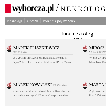
Nekrologi
Odeszli
Poradnik pogrzebowy
Inne nekrologi
MAREK PLISZKIEWICZ
MIROSŁ
WARSZAWA
76
WARSZAW
Z głębokim smutkiem zawiadamiamy, że dnia 31
W dniu 27 lipc
lipca 2026 roku, w wieku 82 lat, zmarł Prof. Marek...
Mirosława Czar
MAREK KOWALSKI
MARTA 
WARSZAWA
Osiemnaście lat temu odszedł Marek Kowalski nasz
Z głębokim sm
wspaniały nauczyciel i Przyjaciel wspomnienie o...
lipca 2026 roku