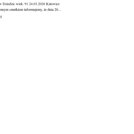
w Dziedzic
wiek: 91
24.03.2026
Katowice
mnym smutkiem informujemy, że dnia 20...
ej