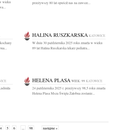
 w wieku
przeżywszy 80 lat opuścił nas na zawsze...
a...
HALINA RUSZKARSKA
E
KATOWICE
ukochany
W dniu 30 października 2025 roku zmarła w wieku
na...
89 lat Halina Ruszkarska lekarz pediatra...
HELENA PLASA
WICE
WIEK: 99
KATOWICE
Ludmiła
24 października 2025 r. przeżywszy 98,5 roku zmarła
Helena Plasa Msza Święta Żałobna zostanie...
4
5
6
...
98
następne »