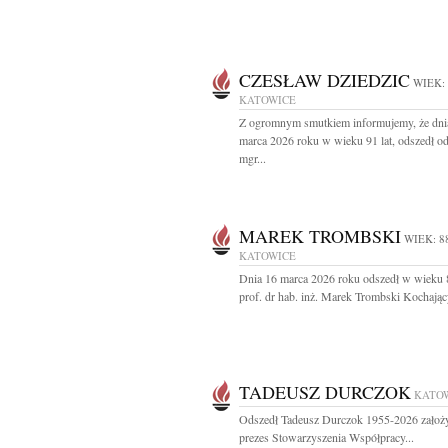
CZESŁAW DZIEDZIC
WIEK:
KATOWICE
Z ogromnym smutkiem informujemy, że dni
marca 2026 roku w wieku 91 lat, odszedł o
mgr...
MAREK TROMBSKI
WIEK: 8
KATOWICE
Dnia 16 marca 2026 roku odszedł w wieku 8
prof. dr hab. inż. Marek Trombski Kochając
TADEUSZ DURCZOK
KATO
Odszedł Tadeusz Durczok 1955-2026 założyc
prezes Stowarzyszenia Współpracy...