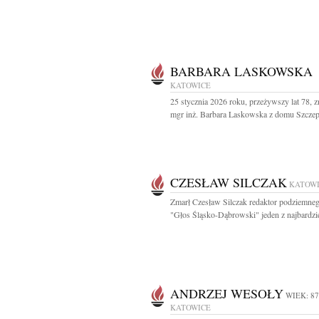
BARBARA LASKOWSKA
KATOWICE
25 stycznia 2026 roku, przeżywszy lat 78, z
mgr inż. Barbara Laskowska z domu Szczepa
CZESŁAW SILCZAK
KATOW
Zmarł Czesław Silczak redaktor podziemne
"Głos Śląsko-Dąbrowski" jeden z najbardzie
ANDRZEJ WESOŁY
WIEK: 87
KATOWICE