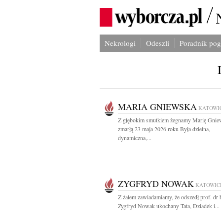
Nekrologi
Odeszli
Poradnik po
MARIA GNIEWSKA
KATOWI
Z głębokim smutkiem żegnamy Marię Gnie
zmarłą 23 maja 2026 roku Była dzielna,
dynamiczna,...
ZYGFRYD NOWAK
KATOWIC
Z żalem zawiadamiamy, że odszedł prof. dr h
Zygfryd Nowak ukochany Tata, Dziadek i...