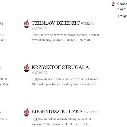
Czesła
Z ogro
+ więc
CZESŁAW DZIEDZIC
 91
WIEK: 91
KATOWICE
a 20
Pozostaniesz na zawsze w naszej pamięci. Z żalem
d nas
zawiadamiamy, że dnia 20 marca 2026 roku...
KRZYSZTOF STRUGAŁA
8
KATOWICE
8 lat
Z głębokim żalem zawiadamiamy, że dnia 4 marca
y Mąż,...
2026 roku po długiej i ciężkiej chorobie odszedł...
EUGENIUSZ KUCZKA
WICE
KATOWICE
iel i
Z głębokim bólem zawiadamiamy, że w dniu 30
stycznia 2026 roku w wieku 87 lat, zmarł...