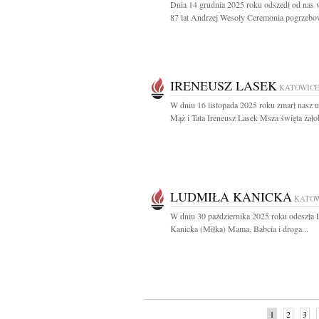
Dnia 14 grudnia 2025 roku odszedł od nas
87 lat Andrzej Wesoły Ceremonia pogrzebow
IRENEUSZ LASEK
KATOWIC
W dniu 16 listopada 2025 roku zmarł nasz 
Mąż i Tata Ireneusz Lasek Msza święta żałob
LUDMIŁA KANICKA
KATO
W dniu 30 października 2025 roku odeszła 
Kanicka (Miłka) Mama, Babcia i droga...
1
2
3