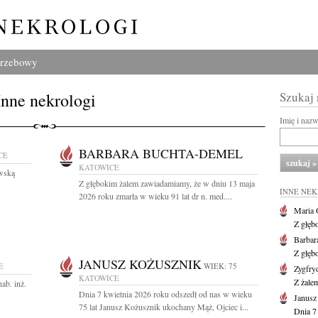
grzebowy
Inne nekrologi
Szukaj
Imię i naz
BARBARA BUCHTA-DEMEL
CE
KATOWICE
wską
Z głębokim żalem zawiadamiamy, że w dniu 13 maja
INNE NE
2026 roku zmarła w wieku 91 lat dr n. med....
Maria 
Z głęb
Barbar
Z głęb
JANUSZ KOŻUSZNIK
E
WIEK: 75
Zygfr
KATOWICE
Z żalem
ab. inż.
Dnia 7 kwietnia 2026 roku odszedł od nas w wieku
Janusz
75 lat Janusz Kożusznik ukochany Mąż, Ojciec i...
Dnia 7