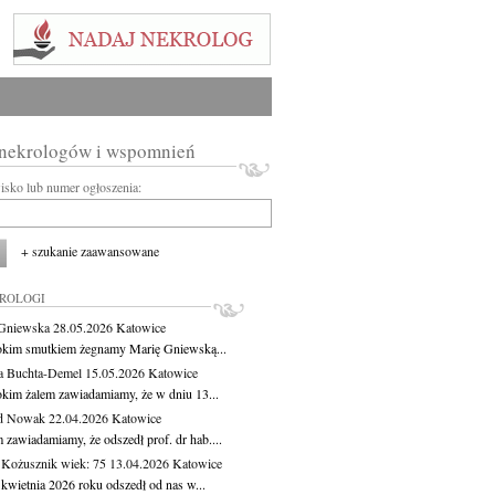
 nekrologów i wspomnień
wisko lub numer ogłoszenia:
+ szukanie zaawansowane
KROLOGI
Gniewska
28.05.2026
Katowice
okim smutkiem żegnamy Marię Gniewską...
a Buchta-Demel
15.05.2026
Katowice
okim żalem zawiadamiamy, że w dniu 13...
yd Nowak
22.04.2026
Katowice
 zawiadamiamy, że odszedł prof. dr hab....
 Kożusznik
wiek: 75
13.04.2026
Katowice
 kwietnia 2026 roku odszedł od nas w...