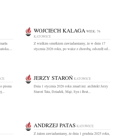
WOJCIECH KALAGA
WIEK: 76
KATOWICE
marła
Z wielkim smutkiem zawiadamiamy, że w dniu 17
ńska....
stycznia 2026 roku, po walce z chorobą, odszedł od...
JERZY STAROŃ
ICE
KATOWICE
go pisma
Dnia 1 stycznia 2026 roku zmarł inż. architekt Jerzy
j...
Staroń Tata, Dziadek, Mąż, Syn i Brat...
ANDRZEJ PATAS
KATOWICE
Z żalem zawiadamiamy, że dnia 1 grudnia 2025 roku,