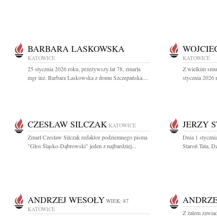
BARBARA LASKOWSKA
WOJCIE
KATOWICE
KATOWICE
25 stycznia 2026 roku, przeżywszy lat 78, zmarła
Z wielkim smu
mgr inż. Barbara Laskowska z domu Szczepańska....
stycznia 2026 
CZESŁAW SILCZAK
JERZY 
KATOWICE
Zmarł Czesław Silczak redaktor podziemnego pisma
Dnia 1 stycznia
"Głos Śląsko-Dąbrowski" jeden z najbardziej...
Staroń Tata, Dz
ANDRZEJ WESOŁY
ANDRZE
WIEK: 87
KATOWICE
Z żalem zawiad