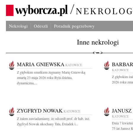
Nekrologi
Odeszli
Poradnik pogrzebowy
Inne nekrologi
MARIA GNIEWSKA
BARBAR
KATOWICE
KATOWICE
Z głębokim smutkiem żegnamy Marię Gniewską
Z głębokim ża
zmarłą 23 maja 2026 roku Była dzielna,
2026 roku zmar
dynamiczna,...
ZYGFRYD NOWAK
JANUSZ
KATOWICE
KATOWICE
Z żalem zawiadamiamy, że odszedł prof. dr hab. inż.
Dnia 7 kwietn
Zygfryd Nowak ukochany Tata, Dziadek i...
75 lat Janusz 