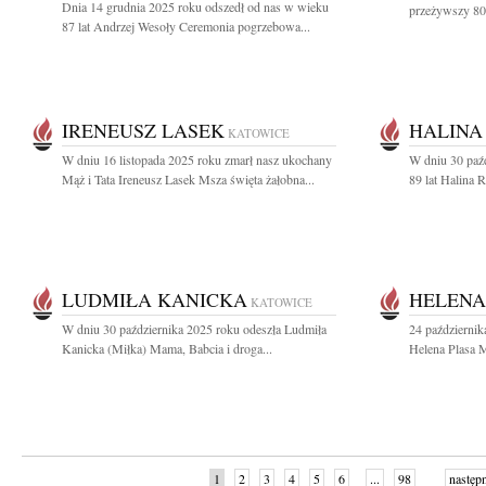
Dnia 14 grudnia 2025 roku odszedł od nas w wieku
przeżywszy 80 
87 lat Andrzej Wesoły Ceremonia pogrzebowa...
IRENEUSZ LASEK
HALINA
KATOWICE
W dniu 16 listopada 2025 roku zmarł nasz ukochany
W dniu 30 paź
Mąż i Tata Ireneusz Lasek Msza święta żałobna...
89 lat Halina R
LUDMIŁA KANICKA
HELENA
KATOWICE
W dniu 30 października 2025 roku odeszła Ludmiła
24 październik
Kanicka (Miłka) Mama, Babcia i droga...
Helena Plasa M
1
2
3
4
5
6
...
98
następ