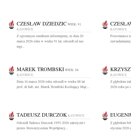
CZESŁAW DZIEDZIC
CZESŁA
WIEK: 91
KATOWICE
KATOWICE
Z ogromnym smutkiem informujemy, że dnia 20
Pozostaniesz n
marca 2026 roku w wieku 91 lat, odszedł od nas
zawiadamiamy, 
mgr...
MAREK TROMBSKI
KRZYSZ
WIEK: 88
KATOWICE
KATOWICE
Dnia 16 marca 2026 roku odszedł w wieku 88 lat
Z głębokim ża
prof. dr hab. inż. Marek Trombski Kochający Mąż,...
2026 roku po dł
TADEUSZ DURCZOK
EUGENI
KATOWICE
Odszedł Tadeusz Durczok 1955-2026 założyciel i
Z głębokim bó
prezes Stowarzyszenia Współpracy...
stycznia 2026 