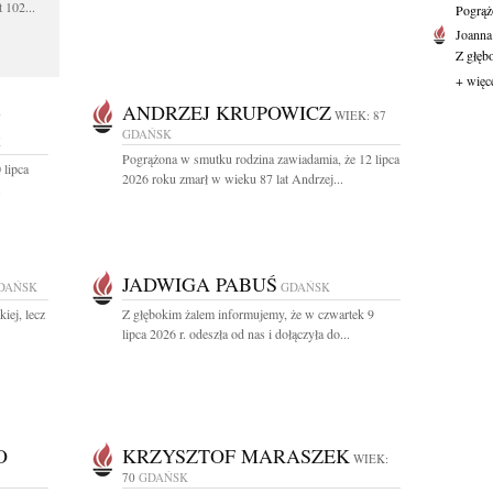
 102...
Pogrąż
Joanna
Z głęb
+ więc
-
ANDRZEJ KRUPOWICZ
WIEK: 87
GDAŃSK
K
Pogrążona w smutku rodzina zawiadamia, że 12 lipca
 lipca
2026 roku zmarł w wieku 87 lat Andrzej...
.
JADWIGA PABUŚ
DAŃSK
GDAŃSK
iej, lecz
Z głębokim żalem informujemy, że w czwartek 9
lipca 2026 r. odeszła od nas i dołączyła do...
O
KRZYSZTOF MARASZEK
WIEK:
70
GDAŃSK