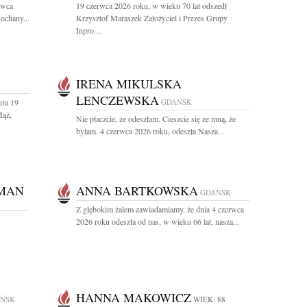
rwca
19 czerwca 2026 roku, w wieku 70 lat odszedł
ochany...
Krzysztof Maraszek Założyciel i Prezes Grupy
Inpro....
IRENA MIKULSKA
LENCZEWSKA
niu 19
GDAŃSK
Mąż,
Nie płaczcie, że odeszłam. Cieszcie się ze mną, że
byłam. 4 czerwca 2026 roku, odeszła Nasza...
TMAN
ANNA BARTKOWSKA
GDAŃSK
Z głębokim żalem zawiadamiamy, że dnia 4 czerwca
2026 roku odeszła od nas, w wieku 66 lat, nasza...
HANNA MAKOWICZ
ŃSK
WIEK: 88