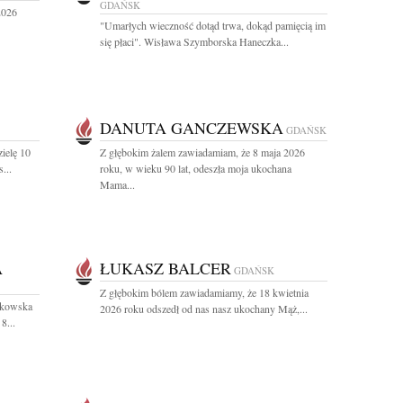
GDAŃSK
2026
"Umarłych wieczność dotąd trwa, dokąd pamięcią im
się płaci". Wisława Szymborska Haneczka...
DANUTA GANCZEWSKA
GDAŃSK
ielę 10
Z głębokim żalem zawiadamiam, że 8 maja 2026
...
roku, w wieku 90 lat, odeszła moja ukochana
Mama...
A
ŁUKASZ BALCER
GDAŃSK
Z głębokim bólem zawiadamiamy, że 18 kwietnia
ułkowska
2026 roku odszedł od nas nasz ukochany Mąż,...
8...