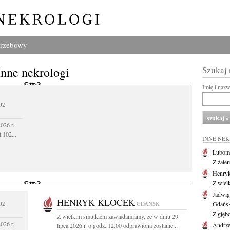
grzebowy
Inne nekrologi
Szukaj
Imię i naz
02
026 r.
 102...
INNE NE
Lubom
Z żale
Henryk
Z wiel
Jadwig
HENRYK KLOCEK
02
GDAŃSK
Gdańs
Z głęb
Z wielkim smutkiem zawiadamiamy, że w dniu 29
026 r.
Andrze
lipca 2026 r. o godz. 12.00 odprawiona zostanie...