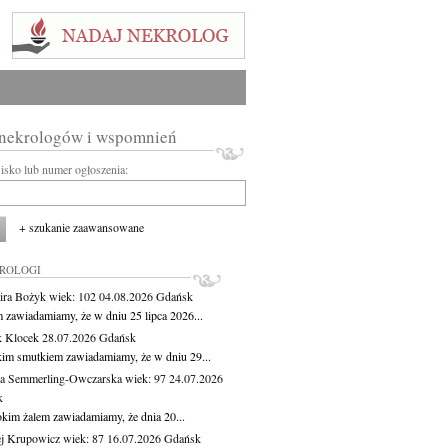
 nekrologów i wspomnień
wisko lub numer ogłoszenia:
+ szukanie zaawansowane
KROLOGI
ira Bożyk
wiek: 102
04.08.2026
Gdańsk
m zawiadamiamy, że w dniu 25 lipca 2026...
 Klocek
28.07.2026
Gdańsk
kim smutkiem zawiadamiamy, że w dniu 29...
a Semmerling-Owczarska
wiek: 97
24.07.2026
k
okim żalem zawiadamiamy, że dnia 20...
j Krupowicz
wiek: 87
16.07.2026
Gdańsk