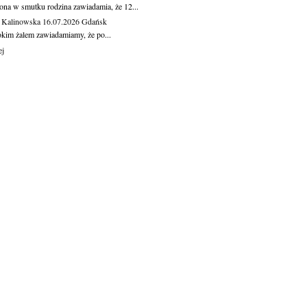
ona w smutku rodzina zawiadamia, że 12...
 Kalinowska
16.07.2026
Gdańsk
okim żalem zawiadamiamy, że po...
ej