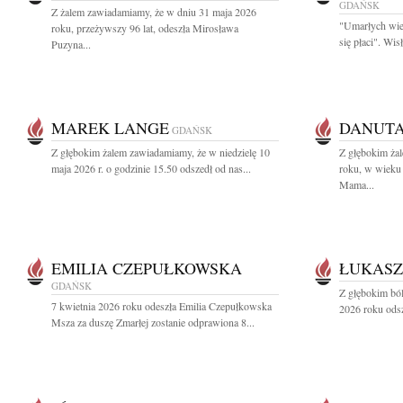
GDAŃSK
Z żalem zawiadamiamy, że w dniu 31 maja 2026
"Umarłych wie
roku, przeżywszy 96 lat, odeszła Mirosława
się płaci". Wi
Puzyna...
MAREK LANGE
DANUT
GDAŃSK
Z głębokim żalem zawiadamiamy, że w niedzielę 10
Z głębokim ża
maja 2026 r. o godzinie 15.50 odszedł od nas...
roku, w wieku 
Mama...
EMILIA CZEPUŁKOWSKA
ŁUKASZ
GDAŃSK
Z głębokim bó
7 kwietnia 2026 roku odeszła Emilia Czepułkowska
2026 roku odsz
Msza za duszę Zmarłej zostanie odprawiona 8...