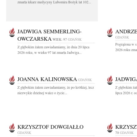
zmarła lekarz medycyny Lubomira Bożyk lat 102...
JADWIGA SEMMERLING-
ANDRZE
OWCZARSKA
GDAŃSK
WIEK: 97
GDAŃSK
Pogrążona w sm
Z głębokim żalem zawiadamiamy, że dnia 20 lipca
2026 roku zmar
2026 roku, w wieku 97 lat zmarła Jadwiga...
JOANNA KALINOWSKA
JADWIG
GDAŃSK
Z głębokim żalem zawiadamiamy, że po krótkiej, lecz
Z głębokim ża
niezwykle dzielnej walce o życie...
lipca 2026 r. o
KRZYSZTOF DOWGIAŁŁO
KRZYSZ
GDAŃSK
70
GDAŃSK