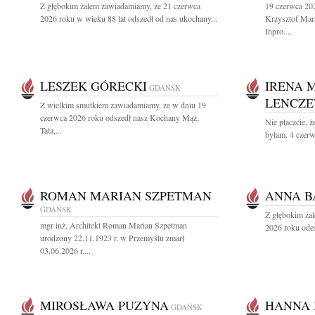
Z głębokim żalem zawiadamiamy, że 21 czerwca
19 czerwca 202
2026 roku w wieku 88 lat odszedł od nas ukochany...
Krzysztof Mara
Inpro....
LESZEK GÓRECKI
IRENA 
GDAŃSK
LENCZ
Z wielkim smutkiem zawiadamiamy, że w dniu 19
czerwca 2026 roku odszedł nasz Kochany Mąż,
Nie płaczcie, ż
Tata,...
byłam. 4 czerw
ROMAN MARIAN SZPETMAN
ANNA 
GDAŃSK
Z głębokim ża
mgr inż. Architekt Roman Marian Szpetman
2026 roku odes
urodzony 22.11.1923 r. w Przemyślu zmarł
03.06.2026 r....
MIROSŁAWA PUZYNA
HANNA
GDAŃSK