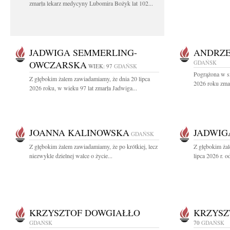
zmarła lekarz medycyny Lubomira Bożyk lat 102...
JADWIGA SEMMERLING-
ANDRZE
OWCZARSKA
GDAŃSK
WIEK: 97
GDAŃSK
Pogrążona w sm
Z głębokim żalem zawiadamiamy, że dnia 20 lipca
2026 roku zmar
2026 roku, w wieku 97 lat zmarła Jadwiga...
JOANNA KALINOWSKA
JADWIG
GDAŃSK
Z głębokim żalem zawiadamiamy, że po krótkiej, lecz
Z głębokim ża
niezwykle dzielnej walce o życie...
lipca 2026 r. o
KRZYSZTOF DOWGIAŁŁO
KRZYSZ
GDAŃSK
70
GDAŃSK