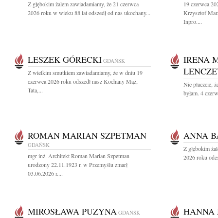
Z głębokim żalem zawiadamiamy, że 21 czerwca
19 czerwca 202
2026 roku w wieku 88 lat odszedł od nas ukochany...
Krzysztof Mara
Inpro....
LESZEK GÓRECKI
IRENA 
GDAŃSK
LENCZ
Z wielkim smutkiem zawiadamiamy, że w dniu 19
czerwca 2026 roku odszedł nasz Kochany Mąż,
Nie płaczcie, ż
Tata,...
byłam. 4 czerw
ROMAN MARIAN SZPETMAN
ANNA 
GDAŃSK
Z głębokim ża
mgr inż. Architekt Roman Marian Szpetman
2026 roku odes
urodzony 22.11.1923 r. w Przemyślu zmarł
03.06.2026 r....
MIROSŁAWA PUZYNA
HANNA
GDAŃSK