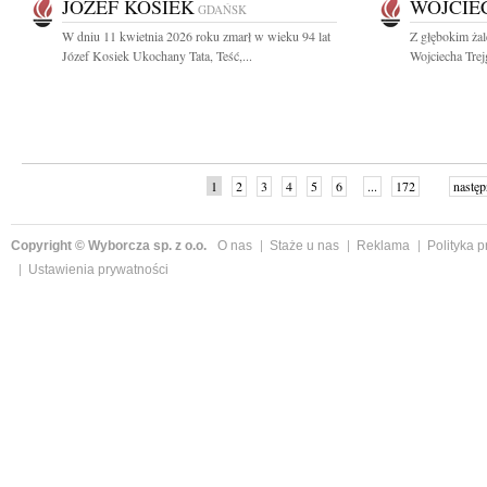
JÓZEF KOSIEK
WOJCIE
GDAŃSK
W dniu 11 kwietnia 2026 roku zmarł w wieku 94 lat
Z głębokim ża
Józef Kosiek Ukochany Tata, Teść,...
Wojciecha Trej
1
2
3
4
5
6
...
172
następ
Copyright © Wyborcza sp. z o.o.
O nas
Staże u nas
Reklama
Polityka 
Ustawienia prywatności