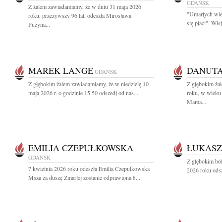
GDAŃSK
Z żalem zawiadamiamy, że w dniu 31 maja 2026
"Umarłych wie
roku, przeżywszy 96 lat, odeszła Mirosława
się płaci". Wi
Puzyna...
MAREK LANGE
DANUT
GDAŃSK
Z głębokim żalem zawiadamiamy, że w niedzielę 10
Z głębokim ża
maja 2026 r. o godzinie 15.50 odszedł od nas...
roku, w wieku 
Mama...
EMILIA CZEPUŁKOWSKA
ŁUKASZ
GDAŃSK
Z głębokim bó
7 kwietnia 2026 roku odeszła Emilia Czepułkowska
2026 roku odsz
Msza za duszę Zmarłej zostanie odprawiona 8...