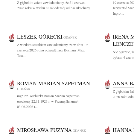
Z głębokim żalem zawiadamiamy, że 21 czerwca
19 czerwca 202
2026 roku w wieku 88 lat odszedł od nas ukochany...
Krzysztof Mara
Inpro....
LESZEK GÓRECKI
IRENA 
GDAŃSK
LENCZ
Z wielkim smutkiem zawiadamiamy, że w dniu 19
czerwca 2026 roku odszedł nasz Kochany Mąż,
Nie płaczcie, ż
Tata,...
byłam. 4 czerw
ROMAN MARIAN SZPETMAN
ANNA 
GDAŃSK
Z głębokim ża
mgr inż. Architekt Roman Marian Szpetman
2026 roku odes
urodzony 22.11.1923 r. w Przemyślu zmarł
03.06.2026 r....
MIROSŁAWA PUZYNA
HANNA
GDAŃSK