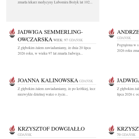
zmarła lekarz medycyny Lubomira Bożyk lat 102...
JADWIGA SEMMERLING-
ANDRZE
OWCZARSKA
GDAŃSK
WIEK: 97
GDAŃSK
Pogrążona w sm
Z głębokim żalem zawiadamiamy, że dnia 20 lipca
2026 roku zmar
2026 roku, w wieku 97 lat zmarła Jadwiga...
JOANNA KALINOWSKA
JADWIG
GDAŃSK
Z głębokim żalem zawiadamiamy, że po krótkiej, lecz
Z głębokim ża
niezwykle dzielnej walce o życie...
lipca 2026 r. o
KRZYSZTOF DOWGIAŁŁO
KRZYSZ
GDAŃSK
70
GDAŃSK