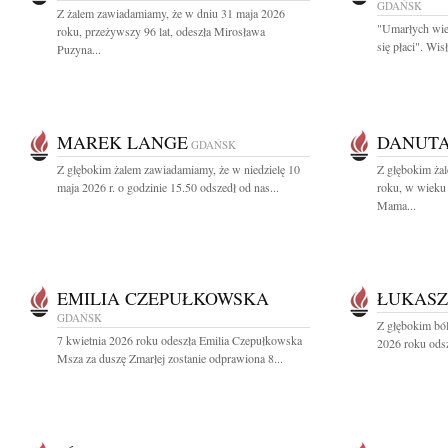
GDAŃSK
Z żalem zawiadamiamy, że w dniu 31 maja 2026
"Umarłych wie
roku, przeżywszy 96 lat, odeszła Mirosława
się płaci". Wi
Puzyna...
MAREK LANGE
DANUT
GDAŃSK
Z głębokim żalem zawiadamiamy, że w niedzielę 10
Z głębokim ża
maja 2026 r. o godzinie 15.50 odszedł od nas...
roku, w wieku 
Mama...
EMILIA CZEPUŁKOWSKA
ŁUKASZ
GDAŃSK
Z głębokim bó
7 kwietnia 2026 roku odeszła Emilia Czepułkowska
2026 roku odsz
Msza za duszę Zmarłej zostanie odprawiona 8...