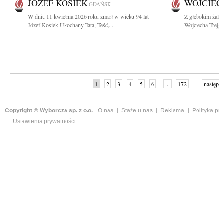
JÓZEF KOSIEK
WOJCIE
GDAŃSK
W dniu 11 kwietnia 2026 roku zmarł w wieku 94 lat
Z głębokim ża
Józef Kosiek Ukochany Tata, Teść,...
Wojciecha Trej
1
2
3
4
5
6
...
172
następ
Copyright © Wyborcza sp. z o.o.
O nas
Staże u nas
Reklama
Polityka 
Ustawienia prywatności