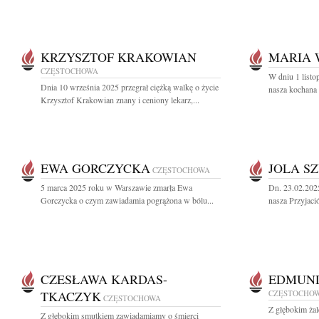
KRZYSZTOF KRAKOWIAN
MARIA 
CZĘSTOCHOWA
W dniu 1 listo
Dnia 10 września 2025 przegrał ciężką walkę o życie
nasza kochana 
Krzysztof Krakowian znany i ceniony lekarz,...
EWA GORCZYCKA
JOLA S
CZĘSTOCHOWA
5 marca 2025 roku w Warszawie zmarła Ewa
Dn. 23.02.202
Gorczycka o czym zawiadamia pogrążona w bólu...
nasza Przyjació
CZESŁAWA KARDAS-
EDMUND
TKACZYK
CZĘSTOCHO
CZĘSTOCHOWA
Z głębokim ża
Z głębokim smutkiem zawiadamiamy o śmierci