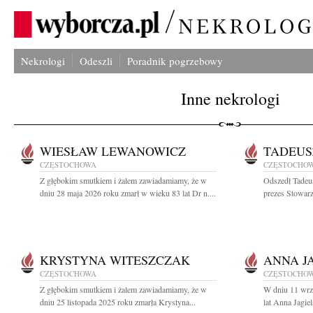
Nekrologi
Odeszli
Poradnik pogrzebowy
Inne nekrologi
WIESŁAW LEWANOWICZ
TADEUS
CZĘSTOCHOWA
CZĘSTOCHO
Z głębokim smutkiem i żalem zawiadamiamy, że w
Odszedł Tadeu
dniu 28 maja 2026 roku zmarł w wieku 83 lat Dr n....
prezes Stowarz
KRYSTYNA WITESZCZAK
ANNA J
CZĘSTOCHOWA
CZĘSTOCHO
Z głębokim smutkiem i żalem zawiadamiamy, że w
W dniu 11 wrz
dniu 25 listopada 2025 roku zmarła Krystyna...
lat Anna Jagie