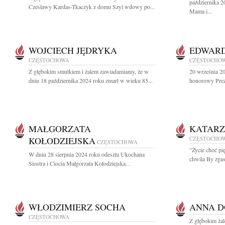
października 2
Czesławy Kardas-Tkaczyk z domu Szyl wdowy po...
Mama i...
WOJCIECH JĘDRYKA
EDWARD
CZĘSTOCHOWA
CZĘSTOCHO
Z głębokim smutkiem i żalem zawiadamiamy, że w
20 września 2
dniu 18 października 2024 roku zmarł w wieku 85...
honorowy Prez
MAŁGORZATA
KATARZ
KOŁODZIEJSKA
CZĘSTOCHO
CZĘSTOCHOWA
"Życie choć pi
W dniu 28 sierpnia 2024 roku odeszła Ukochana
chwila By zgasi
Siostra i Ciocia Małgorzata Kołodziejska...
WŁODZIMIERZ SOCHA
ANNA D
CZĘSTOCHOWA
Z głębokim ża