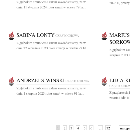
Z głębokim smutkiem i żalem zawiadamiamy, że w
2023 r., przeż
dniu 11 stycznia 2024 roku zmarł w wieku 79 lat...
SABINA LONTY
MARIUS
CZĘSTOCHOWA
SORKOW
Z głębokim smutkiem i żalem zawiadamiamy, że w
dniu 27 września 2023 roku zmarła w wieku 77 lat...
Z głębokim ża
sierpnia 2023 r
ANDRZEJ SIWIŃSKI
LIDIA 
CZĘSTOCHOWA
CZĘSTOCHO
Z głębokim smutkiem i żalem zawiadamiamy, że w
Z przykrością 
dniu 1 sierpnia 2023 roku zmarł w wieku 91 lat...
zmarła Lidia K
1
2
3
4
5
6
...
32
następ