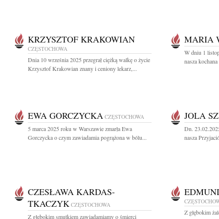
KRZYSZTOF KRAKOWIAN
MARIA 
CZĘSTOCHOWA
W dniu 1 listo
Dnia 10 września 2025 przegrał ciężką walkę o życie
nasza kochana 
Krzysztof Krakowian znany i ceniony lekarz,...
EWA GORCZYCKA
JOLA S
CZĘSTOCHOWA
5 marca 2025 roku w Warszawie zmarła Ewa
Dn. 23.02.202
Gorczycka o czym zawiadamia pogrążona w bólu...
nasza Przyjació
CZESŁAWA KARDAS-
EDMUND
TKACZYK
CZĘSTOCHO
CZĘSTOCHOWA
Z głębokim ża
Z głębokim smutkiem zawiadamiamy o śmierci