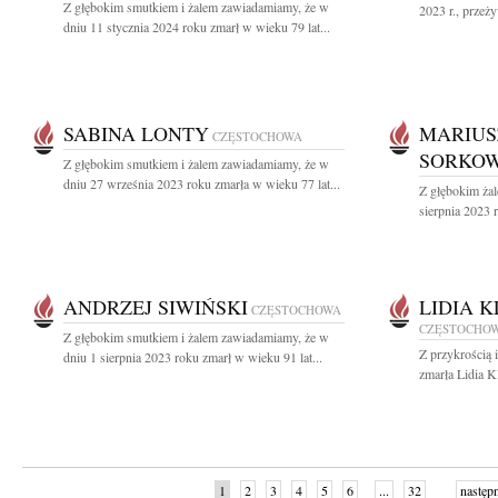
Z głębokim smutkiem i żalem zawiadamiamy, że w
2023 r., przeż
dniu 11 stycznia 2024 roku zmarł w wieku 79 lat...
SABINA LONTY
MARIUS
CZĘSTOCHOWA
SORKOW
Z głębokim smutkiem i żalem zawiadamiamy, że w
dniu 27 września 2023 roku zmarła w wieku 77 lat...
Z głębokim ża
sierpnia 2023 r
ANDRZEJ SIWIŃSKI
LIDIA 
CZĘSTOCHOWA
CZĘSTOCHO
Z głębokim smutkiem i żalem zawiadamiamy, że w
Z przykrością 
dniu 1 sierpnia 2023 roku zmarł w wieku 91 lat...
zmarła Lidia K
1
2
3
4
5
6
...
32
następ