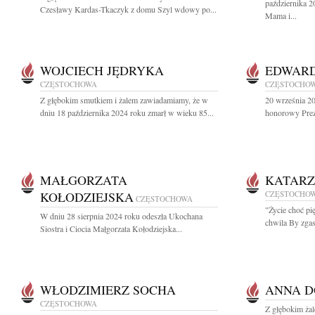
października 2
Czesławy Kardas-Tkaczyk z domu Szyl wdowy po...
Mama i...
WOJCIECH JĘDRYKA
EDWARD
CZĘSTOCHOWA
CZĘSTOCHO
Z głębokim smutkiem i żalem zawiadamiamy, że w
20 września 2
dniu 18 października 2024 roku zmarł w wieku 85...
honorowy Prez
MAŁGORZATA
KATARZ
KOŁODZIEJSKA
CZĘSTOCHO
CZĘSTOCHOWA
"Życie choć pi
W dniu 28 sierpnia 2024 roku odeszła Ukochana
chwila By zgasi
Siostra i Ciocia Małgorzata Kołodziejska...
WŁODZIMIERZ SOCHA
ANNA D
CZĘSTOCHOWA
Z głębokim ża