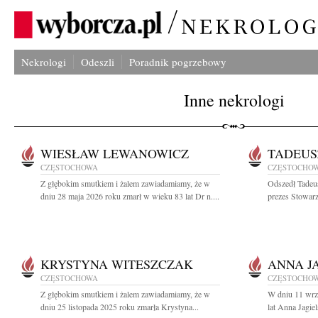
Nekrologi
Odeszli
Poradnik pogrzebowy
Inne nekrologi
WIESŁAW LEWANOWICZ
TADEUS
CZĘSTOCHOWA
CZĘSTOCHO
Z głębokim smutkiem i żalem zawiadamiamy, że w
Odszedł Tadeu
dniu 28 maja 2026 roku zmarł w wieku 83 lat Dr n....
prezes Stowarz
KRYSTYNA WITESZCZAK
ANNA J
CZĘSTOCHOWA
CZĘSTOCHO
Z głębokim smutkiem i żalem zawiadamiamy, że w
W dniu 11 wrz
dniu 25 listopada 2025 roku zmarła Krystyna...
lat Anna Jagie