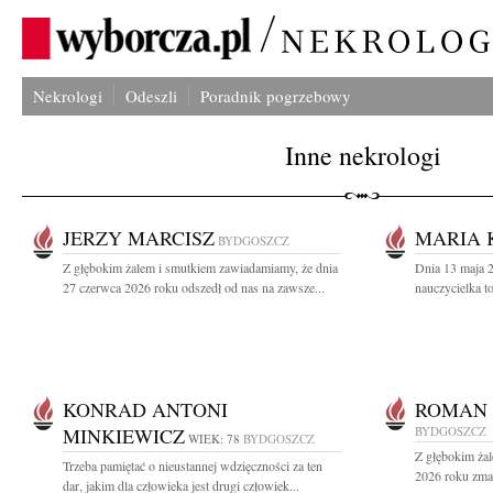
Nekrologi
Odeszli
Poradnik pogrzebowy
Inne nekrologi
JERZY MARCISZ
MARIA 
BYDGOSZCZ
Z głębokim żalem i smutkiem zawiadamiamy, że dnia
Dnia 13 maja 2
27 czerwca 2026 roku odszedł od nas na zawsze...
nauczycielka t
KONRAD ANTONI
ROMAN
MINKIEWICZ
BYDGOSZCZ
WIEK: 78
BYDGOSZCZ
Z głębokim ża
Trzeba pamiętać o nieustannej wdzięczności za ten
2026 roku zmar
dar, jakim dla człowieka jest drugi człowiek...