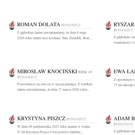
ROMAN DOLATA
RYSZAR
BYDGOSZCZ
BYDGOSZCZ
Z głębokim żalem zawiadamiamy, że dnia 8 maja
Z głębokim smu
2026 roku zmarł nasz kochany Tata, Dziadek, Brat,...
wiadomość o ś
MIROSŁAW KNOCIŃSKI
EWA ŁA
WIEK: 69
BYDGOSZCZ
Z ogromnym s
Pozostaniesz na zawsze w naszej pamięci. Z wielkim
77 lat odeszła
żalem zawiadamiam, że dnia 17 marca 2026 roku...
KRYSTYNA PISZCZ
ADAM B
BYDGOSZCZ
BYDGOSZCZ
W dniu 09 października 2025 roku zmarła w wieku
Z głębokim ża
87 lat Krystyna Piszcz Uroczystości żałobne...