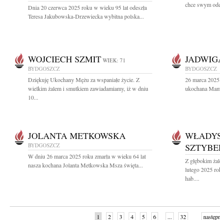
chce swym odej
Dnia 20 czerwca 2025 roku w wieku 95 lat odeszła
Teresa Jakubowska-Drzewiecka wybitna polska...
WOJCIECH SZMIT
JADWIG
WIEK: 71
BYDGOSZCZ
BYDGOSZCZ
Dziękuję Ukochany Mężu za wspaniałe życie. Z
26 marca 2025 
wielkim żalem i smutkiem zawiadamiamy, iż w dniu
ukochana Mama
10...
JOLANTA METKOWSKA
WŁADY
BYDGOSZCZ
SZTYBE
W dniu 26 marca 2025 roku zmarła w wieku 64 lat
Z głębokim ża
nasza kochana Jolanta Metkowska Msza święta...
lutego 2025 ro
hab....
1
2
3
4
5
6
...
32
następ