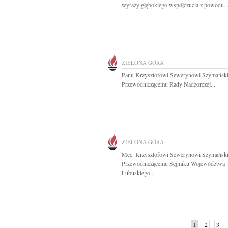
wyrazy głębokiego współczucia z powodu..
ZIELONA GÓRA
Panu Krzysztofowi Sewerynowi Szymańsk
Przewodniczącemu Rady Nadzorczej...
ZIELONA GÓRA
Mec. Krzysztofowi Sewerynowi Szymańsk
Przewodniczącemu Sejmiku Województwa
Lubuskiego...
1
2
3