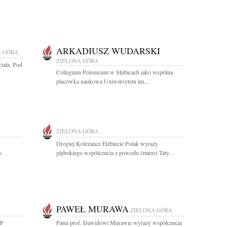
ARKADIUSZ WUDARSKI
A GÓRA
ZIELONA GÓRA
iała. Pod
Collegium Polonicum w Słubicach jako wspólna
placówka naukowa Uniwersytetu im....
ZIELONA GÓRA
Drogiej Koleżance Elżbiecie Polak wyrazy
w
głębokiego współczucia z powodu śmierci Taty...
PAWEŁ MURAWA
ZIELONA GÓRA
RP
Panu prof. Dawidowi Murawie wyrazy współczucia