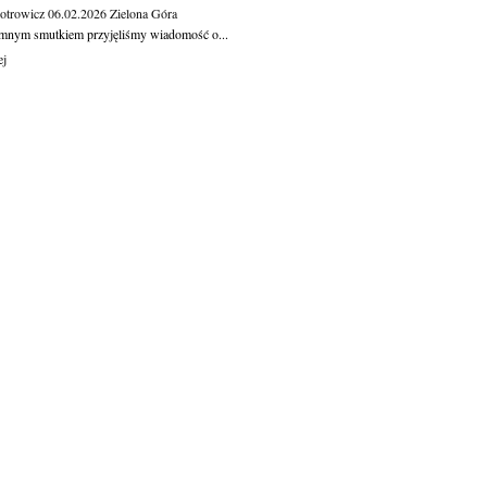
otrowicz
06.02.2026
Zielona Góra
mnym smutkiem przyjęliśmy wiadomość o...
ej