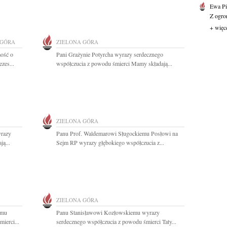
Ewa Pi
Z ogro
+ więc
 GÓRA
ZIELONA GÓRA
ość o
Pani Grażynie Potyrcha wyrazy serdecznego
zes...
współczucia z powodu śmierci Mamy składają...
ZIELONA GÓRA
yrazy
Panu Prof. Waldemarowi Sługockiemu Posłowi na
ą...
Sejm RP wyrazy głębokiego współczucia z...
ZIELONA GÓRA
emu
Panu Stanisławowi Kozłowskiemu wyrazy
ierci...
serdecznego współczucia z powodu śmierci Taty...