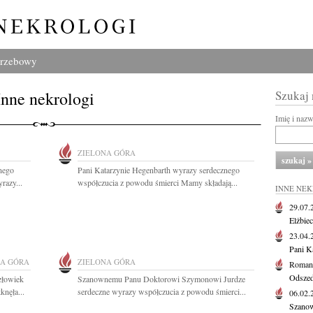
grzebowy
Inne nekrologi
Szukaj
Imię i naz
ZIELONA GÓRA
nego
Pani Katarzynie Hegenbarth wyrazy serdecznego
azy...
współczucia z powodu śmierci Mamy składają...
INNE NE
29.07
Elżbie
23.04
Pani K
NA GÓRA
ZIELONA GÓRA
Roman
Odszedł
złowiek
Szanownemu Panu Doktorowi Szymonowi Jurdze
nęła...
serdeczne wyrazy współczucia z powodu śmierci...
06.02
Szanow