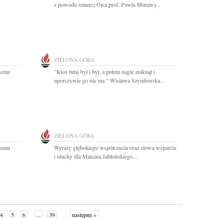
.
z powodu śmierci Ojca prof. Pawła Murawy...
ZIELONA GÓRA
iemu
"Ktoś tutaj był i był, a potem nagle zniknął i
uporczywie go nie ma." Wisława Szymborska...
ZIELONA GÓRA
iemu
Wyrazy głębokiego współczucia oraz słowa wsparcia
i otuchy dla Marcina Jabłońskiego...
4
5
6
...
39
następne »