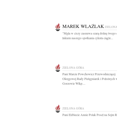
MAREK WLAŹLAK
ZIELON
"Mgła w ciszy zasnuwa szarą dolinę twego c
łukiem naszego spotkania cykuta ciągle...
ZIELONA GÓRA
Pani Marcie Powchowicz Przewodniczącej
Okręgowej Rady Pielęgniarek i Położnych 
Gorzowie Wlkp....
ZIELONA GÓRA
Pani Elżbiecie Annie Polak Poseł na Sejm 