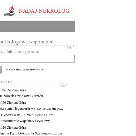
 nekrologów i wspomnień
wisko lub numer ogłoszenia:
+ szukanie zaawansowane
KROLOGI
.2026
Zielona Góra
cie Nowak Członkowi Zarządu...
.2026
Zielona Góra
atarzynie Hegenbarth wyrazy serdecznego...
 Dybowski
05.03.2026
Zielona Góra
 niezmiernie wspaniały i życzliwy...
.2026
Zielona Góra
nemu Panu Doktorowi Szymonowi Jurdze...